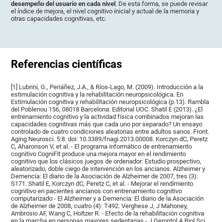
desempeño del usuario en cada nivel
. De esta forma, se puede revisar
el índice de mejora, el nivel cognitivo inicial y actual de la memoria y
otras capacidades cognitivas, etc.
Referencias científicas
[1] Lubrini, G., Periáñez, J.A., & Ríos-Lago, M. (2009). Introducción a la
estimulación cognitiva y la rehabilitación neuropsicológica. En
Estimulación cognitiva y rehabilitación neuropsicológica (p.13). Rambla
del Poblenou 156, 08018 Barcelona: Editorial UOC. Shatil E (2013). ¿El
entrenamiento cognitivo y la actividad física combinados mejoran las
capacidades cognitivas más que cada uno por separado? Un ensayo
controlado de cuatro condiciones aleatorias entre adultos sanos. Front.
Aging Neurosci. 5:8. doi: 10.3389/fnagi.2013.00008. Korczyn dC, Peretz
C, Aharonson V, et al. - El programa informático de entrenamiento
cognitivo CogniFit produce una mejora mayor en el rendimiento
cognitivo que los clásicos juegos de ordenador: Estudio prospectivo,
aleatorizado, doble ciego de intervención en los ancianos. Alzheimer y
Demencia: El diario de la Asociación de Alzheimer de 2007, tres (3):
S171. Shatil E, Korczyn dC, Peretz C, et al. - Mejorar el rendimiento
cognitivo en pacientes ancianos con entrenamiento cognitivo
computarizado - El Alzheimer y a Demencia: El diario de la Asociación
de Alzheimer de 2008, cuatro (4): T492. Verghese J, J Mahoney,
Ambrosio AF, Wang C, Holtzer R. - Efecto de la rehabilitación cognitiva
en la marcha en personas mayores sedentarias - J Gerontol A Biol Sci