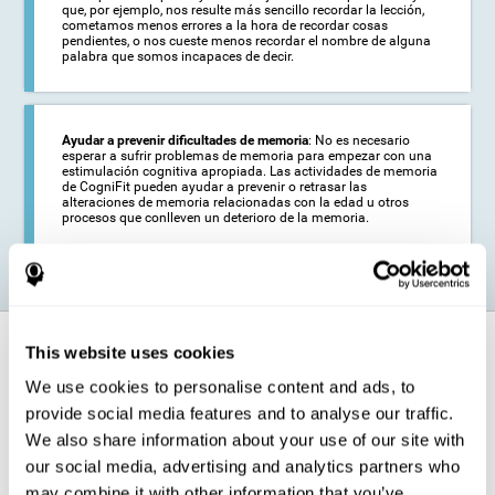
que, por ejemplo, nos resulte más sencillo recordar la lección,
cometamos menos errores a la hora de recordar cosas
pendientes, o nos cueste menos recordar el nombre de alguna
palabra que somos incapaces de decir.
Ayudar a prevenir dificultades de memoria
: No es necesario
esperar a sufrir problemas de memoria para empezar con una
estimulación cognitiva apropiada. Las actividades de memoria
de CogniFit pueden ayudar a prevenir o retrasar las
alteraciones de memoria relacionadas con la edad u otros
procesos que conlleven un deterioro de la memoria.
¿Cómo fortalece la función cognitiva?
This website uses cookies
We use cookies to personalise content and ads, to
Los juegos para entrenar la memoria para adultos y niños de CogniFit
provide social media features and to analyse our traffic.
permiten, mediante la plasticidad cerebral, activar y fortalecer la
capacidad del cerebro para almacenar y recordar información.
We also share information about your use of our site with
Al entrenar el cerebro con estos juegos de memoria para adultos y
our social media, advertising and analytics partners who
niños líderes en el campo de la intervención cognitiva, se estimulan
may combine it with other information that you’ve
determinados patrones de activación neuronal. La repetición de estos