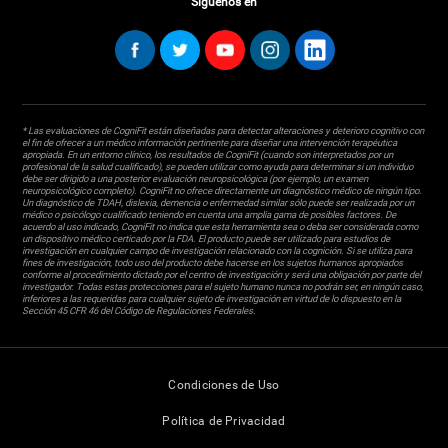
Síguenos en
* Las evaluaciones de CogniFit están diseñadas para detectar alteraciones y deterioro cognitivo con
el fin de ofrecer a un médico información pertinente para diseñar una intervención terapéutica
apropiada. En un entorno clínico, los resultados de CogniFit (cuando son interpretados por un
profesional de la salud cualificado), se pueden utilizar como ayuda para determinar si un individuo
debe ser dirigido a una posterior evaluación neuropsicológica (por ejemplo, un examen
neuropsicológico completo). CogniFit no ofrece directamente un diagnóstico médico de ningún tipo.
Un diagnóstico de TDAH, dislexia, demencia o enfermedad similar sólo puede ser realizada por un
médico o psicólogo cualificado teniendo en cuenta una amplia gama de posibles factores. De
acuerdo al uso indicado, CogniFit no indica que esta herramienta sea o deba ser considerada como
un dispositivo médico certicado por la FDA. El producto puede ser utilizado para estudios de
investigación en cualquier campo de investigación relacionado con la cognición. Si se utiliza para
fines de investigación, todo uso del producto debe hacerse en los sujetos humanos apropiados
conforme al procedimiento dictado por el centro de investigación y será una obligación por parte del
investigador. Todas estas protecciones para el sujeto humano nunca no podrán ser, en ningún caso,
inferiores a las requeridas para cualquier sujeto de investigación en virtud de lo dispuesto en la
Sección 45 CFR 46 del Código de Regulaciones Federales.
Condiciones de Uso
Política de Privacidad