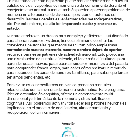
Un mal estado de esta capacidad puede reducir enormemente nuestra
calidad de vida. La pérdida de memoria se da comúnmente durante el
envejecimiento normal, aunque también pueden aparecer problemas de
memoria en alteraciones de diversos tipos, como trastornos del
desarrollo, lesiones cerebrales, enfermedades neurodegenerativas,
etc. Por esto mismo, resulta tan
importante cuidar y entrenar su
estado
.
Nuestro cerebro es un órgano muy complejo y eficiente. Está diseñado
para ahorrar recursos. Es decir, tiende a eliminar o debilitar las
conexiones neuronales que menos se utilizan.
Si no empleamos
normalmente nuestra memoria, nuestro cerebro dejará de aportar
recursos para esos patrones de actividad neuronal
. Esto provocaría
una disminución de nuestra eficiencia, al tener más dificultades para
aprender cosas nuevas, para recordar sucesos recientes o del pasado,
para comprender frases largas, para saber cómo realizar un recorrido,
para reconocer las caras de nuestros familiares, para saber qué tareas
teníamos pendientes, etc.
Para evitar esto, necesitamos activar los procesos mentales
relacionados con la memoria de manera sistemática. Este programa,
líder en estimulación cognitiva, ofrece un entrenamiento multi-
dimensional y sistemático de la memoria y otras habilidades
cognitivas. Así, podremos activar y fortalecer los patrones neuronales
implicados en el proceso de codificación, almacenamiento y
recuperación de la información.
Atención