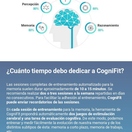
Percepción
Memoria
Razonamiento
¿Cuánto tiempo debo dedicar a CogniFit?
Las sesiones completas de entrenamiento automatizado para la
memoria suelen durar aproximadamente
de 10 a 15 minutos
. Se
recomienda realizar
dos o tres sesiones a la semana
repartidas en días
no consecutivos. Para facilitar la adhesión al entrenamiento,
CogniFit
puede enviar recordatorios de las sesiones
.
En
cada sesión de entrenamiento
para la memoria, la herramienta de
CogniFit propondrá automáticamente
dos juegos de estimulación
cerebral y una tarea de evaluación cognitiva
. De este modo, podemos
entrenar y medir fácilmente la evolución de nuestra memoria y de los
distintos subtipos de ésta: memoria a corto plazo, memoria de trabajo,
etc.