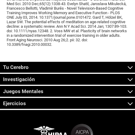
Med Sci. 2010 Dec;65(12):1338-43. Evelyn Shatil, Jaroslava Mikulecká,
Francesco Bellotti, Vladimír Burěs - Novel Television-Based Cognitive
Training Improves Working Memory and Executive Function - PLOS
ONE July 03, 2014. 10.1371/journal.pone.0101472. Gard T, Hölzel BK,
Lazar SW. The potential effects of meditation on age-related cognitive
decline: a systematic review. Ann N Y Acad Sci. 2014 Jan; 1307:89-103.
doi: 10.1111/nyas.12348. 2. Voss MW et al. Plasticity of brain networks
in a randomized intervention trial of exercise training in older adults.
Front Aging Neurosci. 2010 Aug 26;2. pii: 32. doi:
10.3389/fnagi.2010.00032.
Tu Cerebro
Investigación
Juegos Mentales
Ejercicios