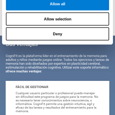
Allow all
Proyección gráfica orientativa de las redes neuronales después de
3
semanas.
Allow selection
Deny
Sus ventajas
CogniFit es la plataforma líder en el entrenamiento de la memoria para
adultos y niños mediante juegos online. Todos los ejercicios y tareas de
memoria han sido diseñados por expertos en plasticidad cerebral,
estimulación y rehabilitación cognitiva. Utilizar este soporte informático
ofrece muchas ventajas
:
FÁCIL DE GESTIONAR
Cualquier usuario particular o profesional puede manejar
sin dificultad este programa de juegos para la memoria. No
es necesario tener conocimientos sobre neurociencia, o
informática. CogniFit permite una gestión intuitiva, ágil y
eficaz de las tareas y resultados del entrenamiento para la
memoria.