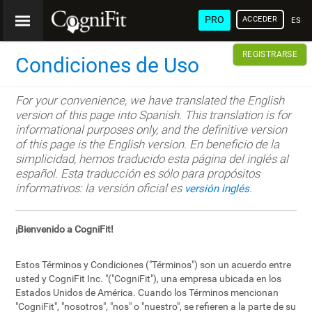
PRO
ACCEDER
ESP
REGISTRARSE
Condiciones de Uso
For your convenience, we have translated the English
version of this page into Spanish. This translation is for
informational purposes only, and the definitive version
of this page is the English version. En beneficio de la
simplicidad, hemos traducido esta página del inglés al
español. Esta traducción es sólo para propósitos
informativos: la versión oficial es
.
versión inglés
¡Bienvenido a CogniFit!
Estos Términos y Condiciones ("Términos") son un acuerdo entre
usted y CogniFit Inc. "("CogniFit"), una empresa ubicada en los
Estados Unidos de América. Cuando los Términos mencionan
"CogniFit", "nosotros", "nos" o "nuestro", se refieren a la parte de su