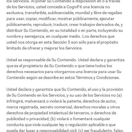
los Servicios. Al poner Su Contenido a disposición en o a través
de los Servicios, usted concede a CogniFit una licencia no
exclusiva, transferible, sublicenciable, mundial y libre de regalías
para usar, copiar, modificar, mostrar públicamente, ejecutar
públicamente, reproducir, traducir, crear trabajos derivados de, y
distribuir Su Contenido, en su totalidad o en parte, incluyendo su
nombre y semejanza, en cualquier medio. Los derechos que
usted nos otorga en esta Sección 5 son sólo para el propósito
limitado de ofrecer y mejorar los Servicios.
Usted es responsable de Su Contenido. Usted declara y garantiza
que es el propietario de Su Contenido o que tiene todos los
derechos necesarios para otorgarnos una licencia para usar Su
Contenido según se describe en estos Términos y Condiciones.
Usted declara y garantiza que Su Contenido, el uso y la provisión
de Su Contenido en los Servicios, y su uso de los Servicios no (a)
infringirá, malversará o violará la patente, derechos de autor,
marca registrada, secreto comercial, derechos morales u otros
derechos de propiedad intelectual de terceros, o derechos de
publicidad o privacidad; (b) violará o fomentará cualquier
conducta que viole cualquier ley o regulación aplicable o que
pueda dar lugar a responsabilidad civil; (c) ser fraudulento, falso,