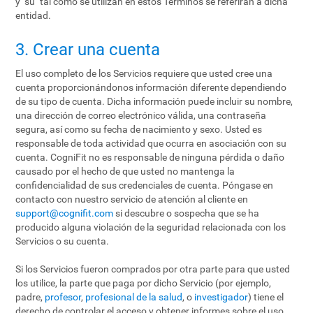
y "su" tal como se utilizan en estos Términos se referirán a dicha
entidad.
3. Crear una cuenta
El uso completo de los Servicios requiere que usted cree una
cuenta proporcionándonos información diferente dependiendo
de su tipo de cuenta. Dicha información puede incluir su nombre,
una dirección de correo electrónico válida, una contraseña
segura, así como su fecha de nacimiento y sexo. Usted es
responsable de toda actividad que ocurra en asociación con su
cuenta. CogniFit no es responsable de ninguna pérdida o daño
causado por el hecho de que usted no mantenga la
confidencialidad de sus credenciales de cuenta. Póngase en
contacto con nuestro servicio de atención al cliente en
support@cognifit.com
si descubre o sospecha que se ha
producido alguna violación de la seguridad relacionada con los
Servicios o su cuenta.
Si los Servicios fueron comprados por otra parte para que usted
los utilice, la parte que paga por dicho Servicio (por ejemplo,
padre,
profesor
,
profesional de la salud
, o
investigador
) tiene el
derecho de controlar el acceso y obtener informes sobre el uso