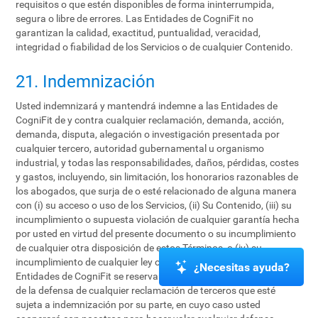
requisitos o que estén disponibles de forma ininterrumpida,
segura o libre de errores. Las Entidades de CogniFit no
garantizan la calidad, exactitud, puntualidad, veracidad,
integridad o fiabilidad de los Servicios o de cualquier Contenido.
21. Indemnización
Usted indemnizará y mantendrá indemne a las Entidades de
CogniFit de y contra cualquier reclamación, demanda, acción,
demanda, disputa, alegación o investigación presentada por
cualquier tercero, autoridad gubernamental u organismo
industrial, y todas las responsabilidades, daños, pérdidas, costes
y gastos, incluyendo, sin limitación, los honorarios razonables de
los abogados, que surja de o esté relacionado de alguna manera
con (i) su acceso o uso de los Servicios, (ii) Su Contenido, (iii) su
incumplimiento o supuesta violación de cualquier garantía hecha
por usted en virtud del presente documento o su incumplimiento
de cualquier otra disposición de estos Términos, o (iv) su
incumplimiento de cualquier ley o los derechos de un tercero. Las
¿Necesitas ayuda?
Entidades de CogniFit se reservan el derecho de asumir el control
de la defensa de cualquier reclamación de terceros que esté
sujeta a indemnización por su parte, en cuyo caso usted