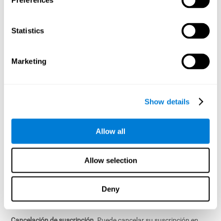
Preferences
servicios de suscripción que se renuevan automáticamente,
como nuestros programas de entrenamiento cerebral digital
("Suscripciones"). Por favor, consulte la página del producto para
Statistics
obtener más información sobre sus servicios de pago
específicos. Podemos hacer cambios, suspender o interrumpir
los Servicios Pagados en cualquier momento y por cualquier
Marketing
motivo, y tenemos la discreción exclusiva de determinar qué
partes del Servicio de CogniFit requieren pago.
12.2 Suscripciones
Show details
Renovación automática de suscripciones
. El plazo de suscripción
puede variar, por ejemplo, con plazos de renovación automática
Allow all
mensual o anual (un "Plazo de suscripción"), tal y como se
describe en el curso de su transacción. Su Suscripción se
renovará automáticamente por Términos de Suscripción
Allow selection
adicionales siempre y cuando su Suscripción continúe, hasta que
usted la cancele o suspendamos o dejemos de proporcionar la
Suscripción de acuerdo con nuestros Términos de Servicios. A
Deny
menos que le indiquemos lo contrario, se le cobrará antes o al
comienzo de cada período de renovación.
Cancelación de suscripción
. Puede cancelar su suscripción en