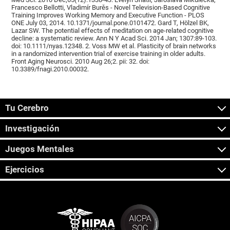
Francesco Bellotti, Vladimír Burěs - Novel Television-Based Cognitive
Training Improves Working Memory and Executive Function - PLOS
ONE July 03, 2014. 10.1371/journal.pone.0101472. Gard T, Hölzel BK,
Lazar SW. The potential effects of meditation on age-related cognitive
decline: a systematic review. Ann N Y Acad Sci. 2014 Jan; 1307:89-103.
doi: 10.1111/nyas.12348. 2. Voss MW et al. Plasticity of brain networks
in a randomized intervention trial of exercise training in older adults.
Front Aging Neurosci. 2010 Aug 26;2. pii: 32. doi:
10.3389/fnagi.2010.00032.
Tu Cerebro
Investigación
Juegos Mentales
Ejercicios