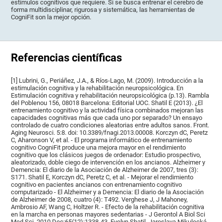
estímulos cognitivos que requiere. Si se busca entrenar el cerebro de
forma multidisciplinar, rigurosa y sistemática, las herramientas de
CogniFit son la mejor opción.
Referencias científicas
[1] Lubrini, G., Periáñez, J.A., & Ríos-Lago, M. (2009). Introducción a la
estimulación cognitiva y la rehabilitación neuropsicológica. En
Estimulación cognitiva y rehabilitación neuropsicológica (p.13). Rambla
del Poblenou 156, 08018 Barcelona: Editorial UOC. Shatil E (2013). ¿El
entrenamiento cognitivo y la actividad física combinados mejoran las
capacidades cognitivas más que cada uno por separado? Un ensayo
controlado de cuatro condiciones aleatorias entre adultos sanos. Front.
Aging Neurosci. 5:8. doi: 10.3389/fnagi.2013.00008. Korczyn dC, Peretz
C, Aharonson V, et al. - El programa informático de entrenamiento
cognitivo CogniFit produce una mejora mayor en el rendimiento
cognitivo que los clásicos juegos de ordenador: Estudio prospectivo,
aleatorizado, doble ciego de intervención en los ancianos. Alzheimer y
Demencia: El diario de la Asociación de Alzheimer de 2007, tres (3):
S171. Shatil E, Korczyn dC, Peretz C, et al. - Mejorar el rendimiento
cognitivo en pacientes ancianos con entrenamiento cognitivo
computarizado - El Alzheimer y a Demencia: El diario de la Asociación
de Alzheimer de 2008, cuatro (4): T492. Verghese J, J Mahoney,
Ambrosio AF, Wang C, Holtzer R. - Efecto de la rehabilitación cognitiva
en la marcha en personas mayores sedentarias - J Gerontol A Biol Sci
Med Sci. 2010 Dec;65(12):1338-43. Evelyn Shatil, Jaroslava Mikulecká,