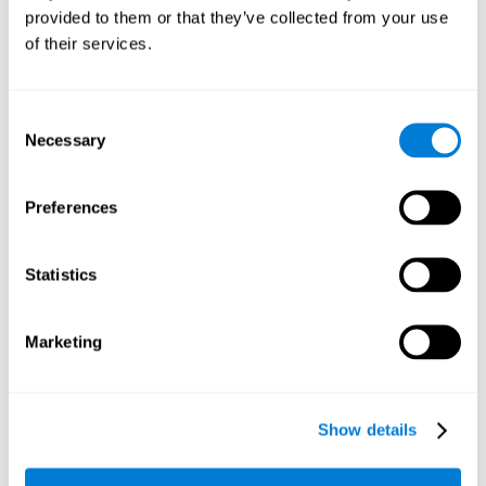
provided to them or that they’ve collected from your use
of their services.
Atención
Capacidad para filtrar las distracciones y concentrarse en la
información relevante. La atención acompaña a todo proceso
cognitivo y se encarga de asignar recursos cognitivos en
Consent
función de la relevancia de los estímulos internos y externos.
Necessary
Tener la atención en un buen estado es necesario para otros
Selection
procesos de mayor nivel, como la memoria o la planificación. La
atención es un proceso esencial que requiere de diversas
partes de todo nuestro cerebro: desde el tronco encefálico o la
Preferences
corteza parietal, hasta la corteza prefrontal. No obstante, parece
ser que el hemisferio derecho tiene un papel predominante en el
control de la atención. Este área cognitiva nos permite estar
alerta, atender a estímulos de nuestro interés en presencia de
distractores, concentrarnos durante largos periodos de tiempo,
Statistics
alternar nuestra atención entre diferentes actividades o dividir
nuestra atención en eventos que ocurren al mismo tiempo.
Marketing
Atención focalizada
Capacidad que tiene nuestro cerebro para centrar nuestro
Show details
foco atencional en un estímulo objetivo,
independientemente del tiempo que dure dicha fijación.
Este tipo de atención es el que nos permite detectar
rápidamente un estímulo relevante.