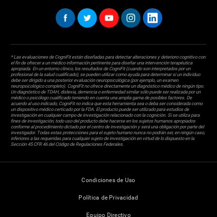
* Las evaluaciones de CogniFit están diseñadas para detectar alteraciones y deterioro cognitivo con
el fin de ofrecer a un médico información pertinente para diseñar una intervención terapéutica
apropiada. En un entorno clínico, los resultados de CogniFit (cuando son interpretados por un
profesional de la salud cualificado), se pueden utilizar como ayuda para determinar si un individuo
debe ser dirigido a una posterior evaluación neuropsicológica (por ejemplo, un examen
neuropsicológico completo). CogniFit no ofrece directamente un diagnóstico médico de ningún tipo.
Un diagnóstico de TDAH, dislexia, demencia o enfermedad similar sólo puede ser realizada por un
médico o psicólogo cualificado teniendo en cuenta una amplia gama de posibles factores. De
acuerdo al uso indicado, CogniFit no indica que esta herramienta sea o deba ser considerada como
un dispositivo médico certicado por la FDA. El producto puede ser utilizado para estudios de
investigación en cualquier campo de investigación relacionado con la cognición. Si se utiliza para
fines de investigación, todo uso del producto debe hacerse en los sujetos humanos apropiados
conforme al procedimiento dictado por el centro de investigación y será una obligación por parte del
investigador. Todas estas protecciones para el sujeto humano nunca no podrán ser, en ningún caso,
inferiores a las requeridas para cualquier sujeto de investigación en virtud de lo dispuesto en la
Sección 45 CFR 46 del Código de Regulaciones Federales.
Condiciones de Uso
Política de Privacidad
Equipo Directivo