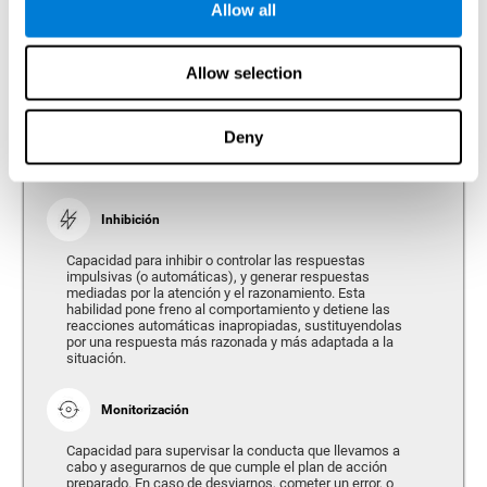
Allow all
Atención Dividida
Allow selection
Capacidad que tiene nuestro cerebro para atender a
diferentes estímulos o tareas al mismo tiempo, y así, dar
respuesta a las múltiples demandas del ambiente. La
Deny
atención dividida es un tipo de atención simultánea que
nos permite procesar diferentes fuentes de información y
ejecutar con éxito más de una tarea a la vez.
Inhibición
Capacidad para inhibir o controlar las respuestas
impulsivas (o automáticas), y generar respuestas
mediadas por la atención y el razonamiento. Esta
habilidad pone freno al comportamiento y detiene las
reacciones automáticas inapropiadas, sustituyendolas
por una respuesta más razonada y más adaptada a la
situación.
Monitorización
Capacidad para supervisar la conducta que llevamos a
cabo y asegurarnos de que cumple el plan de acción
preparado. En caso de desviarnos, cometer un error, o