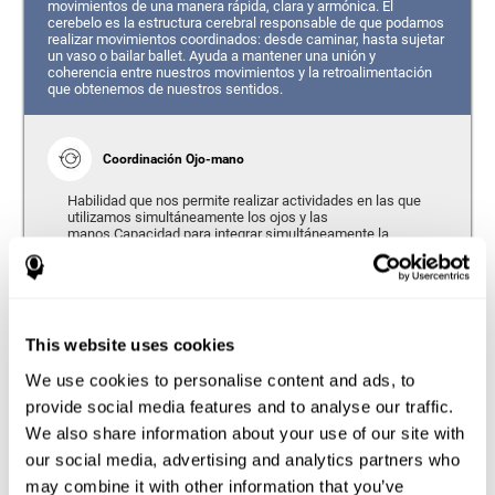
movimientos de una manera rápida, clara y armónica. El
cerebelo es la estructura cerebral responsable de que podamos
realizar movimientos coordinados: desde caminar, hasta sujetar
un vaso o bailar ballet. Ayuda a mantener una unión y
coherencia entre nuestros movimientos y la retroalimentación
que obtenemos de nuestros sentidos.
Coordinación Ojo-mano
Habilidad que nos permite realizar actividades en las que
utilizamos simultáneamente los ojos y las
manos.Capacidad para integrar simultáneamente la
información que nos facilitan nuestros ojos (percepción
visual del espacio) para guiar el movimiento de nuestras
manos.
Tiempo de Respuesta
This website uses cookies
Capacidad de detectar, procesar y dar respuesta a un
We use cookies to personalise content and ads, to
estímulo. Esta habilidad se identifica con tener buenos
provide social media features and to analyse our traffic.
reflejos puesto que se refiere al tiempo que transcurre
desde que percibimos algo hasta que damos una
We also share information about your use of our site with
respuesta en consecuencia.
our social media, advertising and analytics partners who
may combine it with other information that you’ve