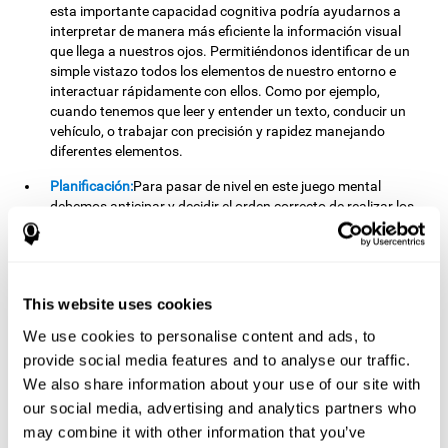
esta importante capacidad cognitiva podría ayudarnos a
interpretar de manera más eficiente la información visual
que llega a nuestros ojos. Permitiéndonos identificar de un
simple vistazo todos los elementos de nuestro entorno e
interactuar rápidamente con ellos. Como por ejemplo,
cuando tenemos que leer y entender un texto, conducir un
vehículo, o trabajar con precisión y rapidez manejando
diferentes elementos.
Planificación:
Para pasar de nivel en este juego mental
debemos anticipar y decidir el orden correcto de realizar los
movimientos, y lograr ordenar las letras que conforman
nuestra palabra objetivo en el menor número de
movimientos posible. Al practicar este ejercicio, activamos y
fortalecemos nuestra capacidad de planificación. Mejorar
This website uses cookies
esta importante habilidad cognitiva es fundamental para
nuestro día a día, pues nos permite "pensar en el futuro" y
We use cookies to personalise content and ads, to
anticipar mentalmente la forma de correcta de ejecutar una
provide social media features and to analyse our traffic.
tarea o alcanzar una menta específica. Como por ejemplo,
We also share information about your use of our site with
cuando planificamos cómo vamos a resolver las tareas de la
escuela, cómo vamos a llegar a un lugar determinado, cómo
our social media, advertising and analytics partners who
vamos a estructurar un trabajo o qué tareas debemos
may combine it with other information that you’ve
emprender para lograr nuestro objetivo.