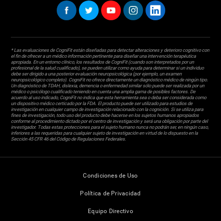
* Las evaluaciones de CogniFit están diseñadas para detectar alteraciones y deterioro cognitivo con
el fin de ofrecer a un médico información pertinente para diseñar una intervención terapéutica
apropiada. En un entorno clínico, los resultados de CogniFit (cuando son interpretados por un
profesional de la salud cualificado), se pueden utilizar como ayuda para determinar si un individuo
debe ser dirigido a una posterior evaluación neuropsicológica (por ejemplo, un examen
neuropsicológico completo). CogniFit no ofrece directamente un diagnóstico médico de ningún tipo.
Un diagnóstico de TDAH, dislexia, demencia o enfermedad similar sólo puede ser realizada por un
médico o psicólogo cualificado teniendo en cuenta una amplia gama de posibles factores. De
acuerdo al uso indicado, CogniFit no indica que esta herramienta sea o deba ser considerada como
un dispositivo médico certicado por la FDA. El producto puede ser utilizado para estudios de
investigación en cualquier campo de investigación relacionado con la cognición. Si se utiliza para
fines de investigación, todo uso del producto debe hacerse en los sujetos humanos apropiados
conforme al procedimiento dictado por el centro de investigación y será una obligación por parte del
investigador. Todas estas protecciones para el sujeto humano nunca no podrán ser, en ningún caso,
inferiores a las requeridas para cualquier sujeto de investigación en virtud de lo dispuesto en la
Sección 45 CFR 46 del Código de Regulaciones Federales.
Condiciones de Uso
Política de Privacidad
Equipo Directivo