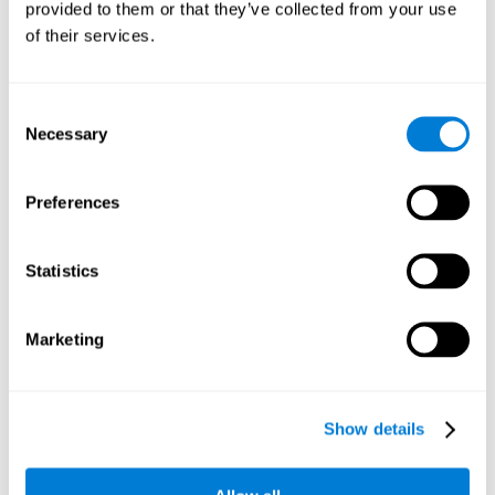
provided to them or that they’ve collected from your use
of their services.
Flexibilidad cognitiva:
A medida que avanzamos en este
juego mental, irán apareciendo estímulos de color verde que
cambian aleatoriamente de posición. Para pasar de nivel,
debemos ser capaces de adaptar nuestros movimientos y
Consent
estrategia de juego a estas nuevas situaciones cambiantes e
Necessary
Selection
inesperadas. Al practicar este ejercicio mental estamos
estimulando y activando nuestra flexibilidad cognitiva. Esta
habilidad cognitiva se relaciona con la inteligencia fluida y la
Preferences
destreza para resolver problemas nuevos de una forma
flexible y eficiente. Una buena flexibilidad cognitiva nos
permite darnos cuenta de que lo que estamos haciendo no
Statistics
funciona, o ha dejado de funcionar, y nos ayuda a reajustar
nuestra conducta, pensamiento y opiniones para
adaptarnos de forma adecuada a las nuevas situaciones. La
Marketing
flexibilidad cognitiva nos ayuda a ser mas efectivos en todos
los ámbitos de nuestra vida diaria; laboral, académico,
social, etc...
Show details
Memoria visual a corto plazo:
El juego mental
Palabrájaros
requiere que seamos capaces de establecer de forma
eficiente la secuencia de movimientos adecuada para lograr