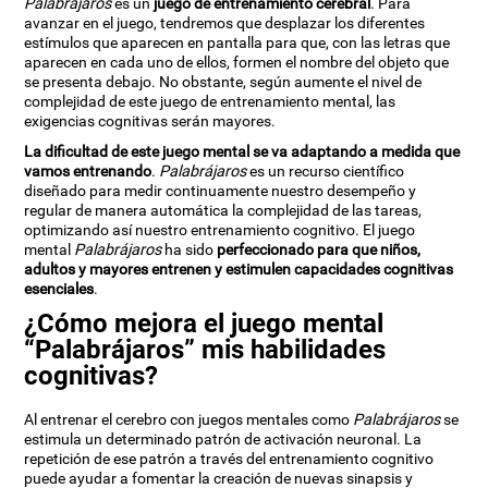
Palabrájaros
es un
juego de entrenamiento cerebral
. Para
avanzar en el juego, tendremos que desplazar los diferentes
estímulos que aparecen en pantalla para que, con las letras que
aparecen en cada uno de ellos, formen el nombre del objeto que
se presenta debajo. No obstante, según aumente el nivel de
complejidad de este juego de entrenamiento mental, las
exigencias cognitivas serán mayores.
La dificultad de este juego mental se va adaptando a medida que
vamos entrenando
.
Palabrájaros
es un recurso científico
diseñado para medir continuamente nuestro desempeño y
regular de manera automática la complejidad de las tareas,
optimizando así nuestro entrenamiento cognitivo. El juego
mental
Palabrájaros
ha sido
perfeccionado para que niños,
adultos y mayores entrenen y estimulen capacidades cognitivas
esenciales
.
¿Cómo mejora el juego mental
“Palabrájaros” mis habilidades
cognitivas?
Al entrenar el cerebro con juegos mentales como
Palabrájaros
se
estimula un determinado patrón de activación neuronal. La
repetición de ese patrón a través del entrenamiento cognitivo
puede ayudar a fomentar la creación de nuevas sinapsis y