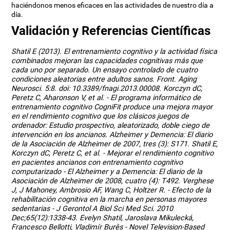
haciéndonos menos eficaces en las actividades de nuestro día a
día.
Validación y Referencias Científicas
Shatil E (2013). El entrenamiento cognitivo y la actividad física
combinados mejoran las capacidades cognitivas más que
cada uno por separado. Un ensayo controlado de cuatro
condiciones aleatorias entre adultos sanos. Front. Aging
Neurosci. 5:8. doi: 10.3389/fnagi.2013.00008. Korczyn dC,
Peretz C, Aharonson V, et al. - El programa informático de
entrenamiento cognitivo CogniFit produce una mejora mayor
en el rendimiento cognitivo que los clásicos juegos de
ordenador: Estudio prospectivo, aleatorizado, doble ciego de
intervención en los ancianos. Alzheimer y Demencia: El diario
de la Asociación de Alzheimer de 2007, tres (3): S171. Shatil E,
Korczyn dC, Peretz C, et al. - Mejorar el rendimiento cognitivo
en pacientes ancianos con entrenamiento cognitivo
computarizado - El Alzheimer y a Demencia: El diario de la
Asociación de Alzheimer de 2008, cuatro (4): T492. Verghese
J, J Mahoney, Ambrosio AF, Wang C, Holtzer R. - Efecto de la
rehabilitación cognitiva en la marcha en personas mayores
sedentarias - J Gerontol A Biol Sci Med Sci. 2010
Dec;65(12):1338-43. Evelyn Shatil, Jaroslava Mikulecká,
Francesco Bellotti, Vladimír Burěs - Novel Television-Based