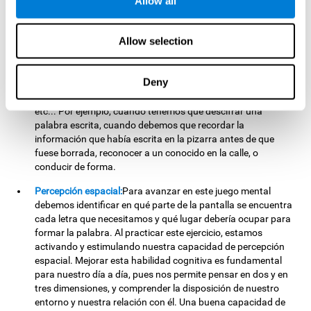
Allow all
ordenar las letras que componen nuestra palabra objetivo.
Para ello, debemos recordar dónde se encontraba
posicionada cada letra e identificarla rápidamente. Al
Allow selection
practicar este ejercicio estamos estimulando y ayudando a
fortalecer nuestra capacidad de memoria visual a corto
plazo. Mejorar esta habilidad cognitiva es esencial para
Deny
nuestro día a día, pues nos permite retener mentalmente
importante información como letras, figuras, colores, caras,
etc... Por ejemplo, cuando tenemos que descifrar una
palabra escrita, cuando debemos que recordar la
información que había escrita en la pizarra antes de que
fuese borrada, reconocer a un conocido en la calle, o
conducir de forma.
Percepción espacial:
Para avanzar en este juego mental
debemos identificar en qué parte de la pantalla se encuentra
cada letra que necesitamos y qué lugar debería ocupar para
formar la palabra. Al practicar este ejercicio, estamos
activando y estimulando nuestra capacidad de percepción
espacial. Mejorar esta habilidad cognitiva es fundamental
para nuestro día a día, pues nos permite pensar en dos y en
tres dimensiones, y comprender la disposición de nuestro
entorno y nuestra relación con él. Una buena capacidad de