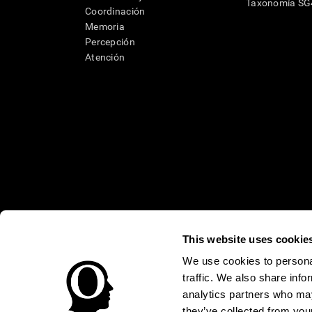
Taxonomía S
Coordinación
Memoria
Percepción
Atención
This website uses cookie
* Las evaluaciones de CogniFit están diseñadas para detectar alte
clínico, los resultados de CogniFit (cuando son interpretados por 
We use cookies to personal
neuropsicológica (por ejemplo, un examen neuropsicológico compl
traffic. We also share info
puede ser realizada por un médico o psicólogo cualificado tenie
un dispositivo médico certicado por la FDA. El producto puede ser 
analytics partners who may
uso del producto debe hacerse en los sujetos humanos apropiados 
sujeto humano nunca no podrán ser, en ningún caso, inferiores a l
they’ve collected from your