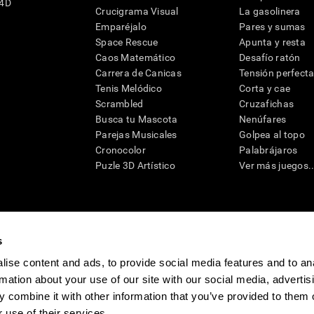
G4D
Crucigrama Visual
La gasolinera
Emparéjalo
Pares y sumas
Space Rescue
Apunta y resta
Caos Matemático
Desafío ratón
Carrera de Canicas
Tensión perfect
Tenis Melódico
Corta y cae
Scrambled
Cruzafichas
Busca tu Mascota
Nenúfares
Parejas Musicales
Golpea al topo
Cronocolor
Palabrájaros
Puzle 3D Artístico
Ver más juegos..
s
raciones y deterioro cognitivo con el fin de ofrecer a un médico información pertinente p
un profesional de la salud cualificado), se pueden utilizar como ayuda para determinar si u
ise content and ads, to provide social media features and to an
eto). CogniFit no ofrece directamente un diagnóstico médico de ningún tipo. Un diagnóst
rmation about your use of our site with our social media, advertis
ndo en cuenta una amplia gama de posibles factores. De acuerdo al uso indicado, CogniFit
utilizado para estudios de investigación en cualquier campo de investigación relacionado c
 combine it with other information that you’ve provided to them o
conforme al procedimiento dictado por el centro de investigación y será una obligación p
as requeridas para cualquier sujeto de investigación en virtud de lo dispuesto en la Secc
 use of their services.