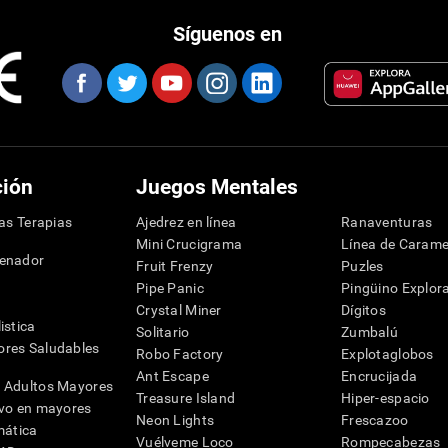
Síguenos en
ción
Juegos Mentales
las Terapias
Ajedrez en línea
Ranaventuras
Mini Crucigrama
Línea de Carame
denador
Fruit Frenzy
Puzles
Pipe Panic
Pingüino Explor
Crystal Miner
Dígitos
istica
Solitario
Zumbalú
res Saludables
Robo Factory
Explotaglobos
Ant Escape
Encrucijada
 Adultos Mayores
Treasure Island
Hiper-espacio
ivo en mayores
Neon Lights
Frescazoo
mática
Vuélveme Loco
Rompecabezas