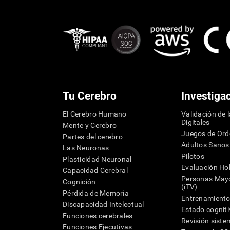
Tu Cerebro
Investiga
El Cerebro Humano
Validación de 
Digitales
Mente y Cerebro
Juegos de Or
Partes del cerebro
Adultos Sanos
Las Neuronas
Pilotos
Plasticidad Neuronal
Evaluación Hol
Capacidad Cerebral
Personas Mayo
Cognición
(iTV)
Pérdida de Memoria
Entrenamiento
Discapacidad Intelectual
Estado cognit
Funciones cerebrales
Revisión siste
Funciones Ejecutivas