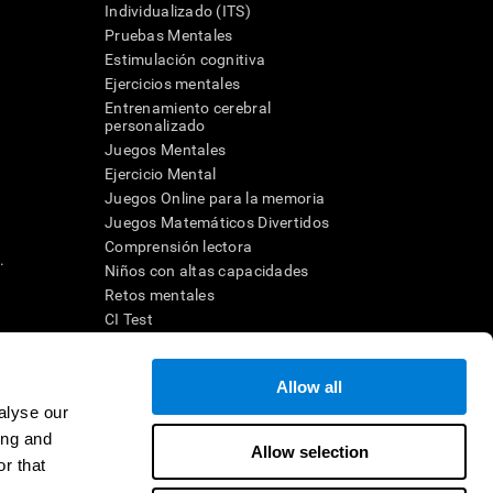
Individualizado (ITS)
Pruebas Mentales
Estimulación cognitiva
Ejercicios mentales
Entrenamiento cerebral
a
personalizado
Juegos Mentales
Ejercicio Mental
Juegos Online para la memoria
Juegos Matemáticos Divertidos
Comprensión lectora
.
Niños con altas capacidades
Retos mentales
CI Test
Allow all
ara diseñar una intervención terapéutica apropiada. En un entorno
n individuo debe ser dirigido a una posterior evaluación
alyse our
ico de TDAH, dislexia, demencia o enfermedad similar sólo
ing and
 no indica que esta herramienta sea o deba ser considerada como
Allow selection
on la cognición. Si se utiliza para fines de investigación, todo
r that
or parte del investigador. Todas estas protecciones para el
ión 45 CFR 46 del Código de Regulaciones Federales.