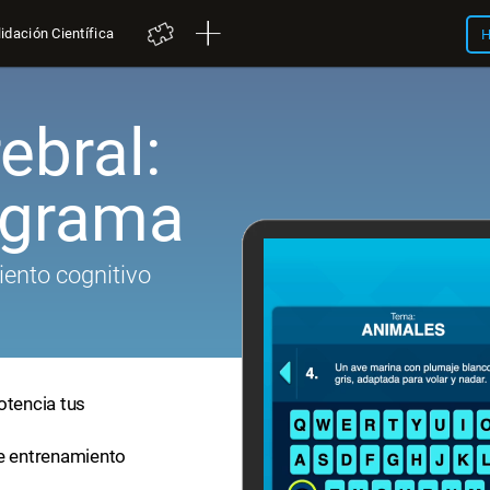
idación Científica
H
ebral:
igrama
iento cognitivo
otencia tus
de entrenamiento