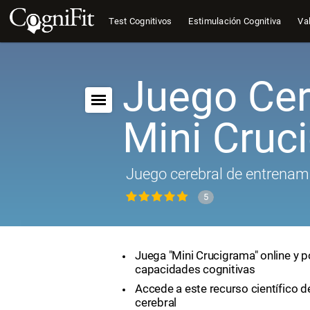
Test Cognitivos
Estimulación Cognitiva
Val
Juego Cer
Mini Cruc
Juego cerebral de entrenam
5
Juega "Mini Crucigrama" online y p
capacidades cognitivas
Accede a este recurso científico 
cerebral