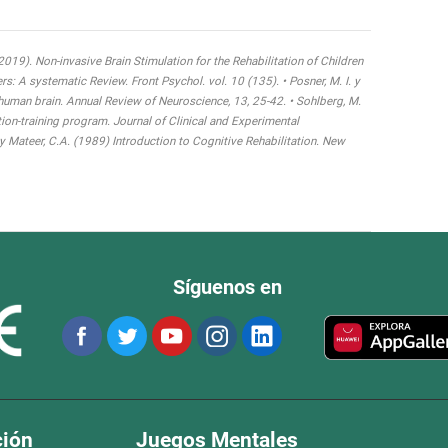
 (2019). Non-invasive Brain Stimulation for the Rehabilitation of Children
 A systematic Review. Front Psychol. vol. 10 (135). • Posner, M. I. y
 human brain. Annual Review of Neuroscience, 13, 25-42. • Sohlberg, M.
tion-training program. Journal of Clinical and Experimental
y Mateer, C.A. (1989) Introduction to Cognitive Rehabilitation. New
Síguenos en
ción
Juegos Mentales