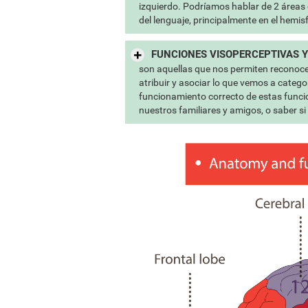
izquierdo. Podríamos hablar de 2 áreas 
del lenguaje, principalmente en el hemisf
FUNCIONES VISOPERCEPTIVAS Y
son aquellas que nos permiten reconocer
atribuir y asociar lo que vemos a catego
funcionamiento correcto de estas funcio
nuestros familiares y amigos, o saber si