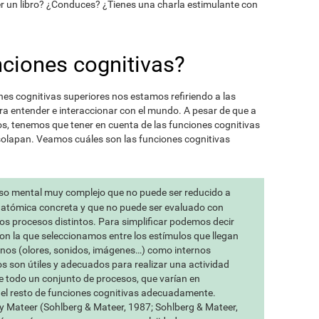
r un libro? ¿Conduces? ¿Tienes una charla estimulante con
nciones cognitivas?
s cognitivas superiores nos estamos refiriendo a las
a entender e interaccionar con el mundo. A pesar de que a
, tenemos que tener en cuenta de las funciones cognitivas
solapan. Veamos cuáles son las funciones cognitivas
so mental muy complejo que no puede ser reducido a
anatómica concreta y que no puede ser evaluado con
os procesos distintos. Para simplificar podemos decir
con la que seleccionamos entre los estímulos que llegan
rnos (olores, sonidos, imágenes…) como internos
 son útiles y adecuados para realizar una actividad
de todo un conjunto de procesos, que varían en
 el resto de funciones cognitivas adecuadamente.
y Mateer (Sohlberg & Mateer, 1987; Sohlberg & Mateer,