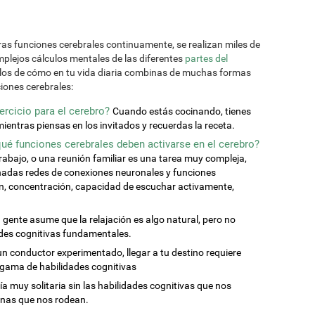
tras funciones cerebrales continuamente, se realizan miles de
mplejos cálculos mentales de las diferentes
partes del
los de cómo en tu vida diaria combinas de muchas formas
iones cerebrales:
rcicio para el cerebro?
Cuando estás cocinando, tienes
mientras piensas en los invitados y recuerdas la receta.
 qué funciones cerebrales deben activarse en el cerebro?
trabajo, o una reunión familiar es una tarea muy compleja,
inadas redes de conexiones neuronales y funciones
ón, concentración, capacidad de escuchar activamente,
 gente asume que la relajación es algo natural, pero no
ades cognitivas fundamentales.
 un conductor experimentado, llegar a tu destino requiere
 gama de habilidades cognitivas
ía muy solitaria sin las habilidades cognitivas que nos
onas que nos rodean.