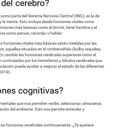
 del cerebro?
 como parte del Sistema Nervioso Central (SNC), es la de
y la mente. Esto incluye desde funciones vitales como
funciones más básicas como el dormir, tener hambre o el
ores como pensar, recordar o hablar.
s funciones vitales más básicas están medidas por las
ir, aquellas situadas en el rombencéfalo (bulbo raquídeo,
 En cambio las funciones cerebrales superiores como el
 controladas por los hemisferios y lóbulos cerebrales que
mulación puede ayudar a mejorar el estado de las diferentes
 2019).
ones cognitivas?
mentales que nos permiten recibir, seleccionar, almacenar,
mación del ambiente. Esto nos permite entender y
stras funciones cerebrales continuamente. ¿Te apetece