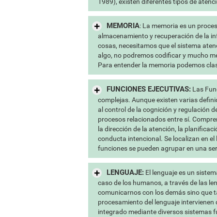
1989), existen diferentes tipos de aten
MEMORIA
: La memoria es un proces
almacenamiento y recuperación de la i
cosas, necesitamos que el sistema atenc
algo, no podremos codificar y mucho m
Para entender la memoria podemos clasif
FUNCIONES EJECUTIVAS:
Las Func
complejas. Aunque existen varias definic
al control de la cognición y regulación 
procesos relacionados entre sí. Compr
la dirección de la atención, la planificac
conducta intencional. Se localizan en el
funciones se pueden agrupar en una se
LENGUAJE:
El lenguaje es un sistem
caso de los humanos, a través de las le
comunicarnos con los demás sino que ta
procesamiento del lenguaje intervienen
integrado mediante diversos sistemas fu