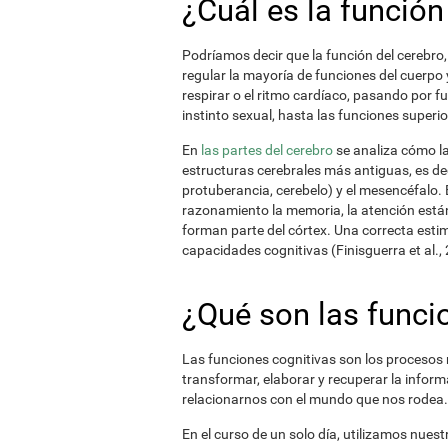
¿Cuál es la función
Podríamos decir que la función del cerebro,
regular la mayoría de funciones del cuerpo 
respirar o el ritmo cardíaco, pasando por 
instinto sexual, hasta las funciones superi
En
las partes del cerebro
se analiza cómo la
estructuras cerebrales más antiguas, es dec
protuberancia, cerebelo) y el mesencéfalo.
razonamiento la memoria, la atención están
forman parte del córtex. Una correcta esti
capacidades cognitivas (Finisguerra et al.,
¿Qué son las funci
Las funciones cognitivas son los procesos 
transformar, elaborar y recuperar la infor
relacionarnos con el mundo que nos rodea.
En el curso de un solo día, utilizamos nue