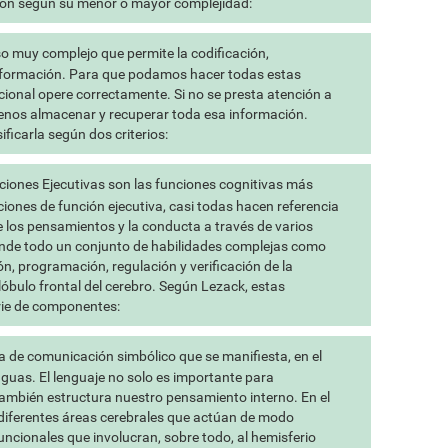
ción según su menor o mayor complejidad:
o muy complejo que permite la codificación,
nformación. Para que podamos hacer todas estas
ional opere correctamente. Si no se presta atención a
enos almacenar y recuperar toda esa información.
icarla según dos criterios:
iones Ejecutivas son las funciones cognitivas más
iones de función ejecutiva, casi todas hacen referencia
de los pensamientos y la conducta a través de varios
ende todo un conjunto de habilidades complejas como
ión, programación, regulación y verificación de la
 lóbulo frontal del cerebro. Según Lezack, estas
rie de componentes:
a de comunicación simbólico que se manifiesta, en el
nguas. El lenguaje no solo es importante para
mbién estructura nuestro pensamiento interno. En el
 diferentes áreas cerebrales que actúan de modo
ncionales que involucran, sobre todo, al hemisferio