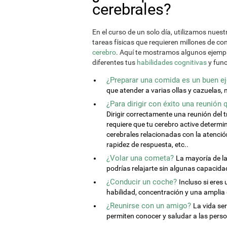
cerebrales?
En el curso de un solo día, utilizamos nues
tareas físicas que requieren millones de co
cerebro
. Aquí te mostramos algunos ejemp
diferentes tus
habilidades cognitivas
y func
¿Preparar una comida es un buen eje
que atender a varias ollas y cazuelas, 
¿Para dirigir con éxito una reunión
Dirigir correctamente una reunión del 
requiere que tu cerebro active determ
cerebrales relacionadas con la atenci
rapidez de respuesta, etc..
¿Volar una cometa?
La mayoría de la
podrías relajarte sin algunas capacid
¿Conducir un coche?
Incluso si eres
habilidad, concentración y una amplia
¿Reunirse con un amigo?
La vida ser
permiten conocer y saludar a las pers