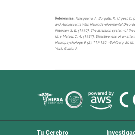
Referencias:
Finisguerra, A. Borgatti, R., Urgesi, C.
and Adolescents With Neurodevelopmental Disorders:
Petersen, S. E. (1990). The attention system of the
M. y Mateer, C. A. (1987). Effectiveness of an atten
Neuropsychology, 9 (2), 117-130. •Sohlberg, M. M. 
York: Guilford.
Tu Cerebro
Investiga