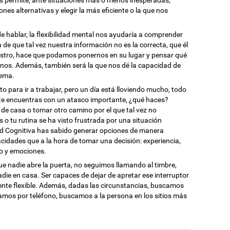
os permite, ante situaciones más o menos inesperadas,
es alternativas y elegir la más eficiente o la que nos
e hablar, la flexibilidad mental nos ayudaría a comprender
de que tal vez nuestra información no es la correcta, que él
nuestro, hace que podamos ponernos en su lugar y pensar qué
rnos. Además, también será la que nos dé la capacidad de
lema.
cto para ir a trabajar, pero un día está lloviendo mucho, todo
 te encuentras con un atasco importante, ¿qué haces?
s de casa o tomar otro camino por el que tal vez no
 o tu rutina se ha visto frustrada por una situación
idad Cognitiva has sabido generar opciones de manera
cidades que a la hora de tomar una decisión: experiencia,
o y emociones.
 nadie abre la puerta, no seguimos llamando al timbre,
e en casa. Ser capaces de dejar de apretar ese interruptor
ente flexible. Además, dadas las circunstancias, buscamos
mamos por teléfono, buscamos a la persona en los sitios más