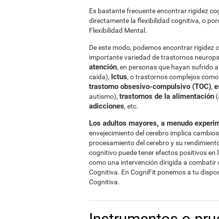
Es bastante frecuente encontrar rigidez co
directamente la flexibilidad cognitiva, o po
Flexibilidad Mental.
De este modo, podemos encontrar rigidez cog
importante variedad de trastornos neurops
atención
, en personas que hayan sufrido 
Ictus
caída),
, o trastornos complejos como
trastorno obsesivo-compulsivo (TOC)
e
,
trastornos de la alimentación
autismo),
(
adicciones
, etc.
Los adultos mayores, a menudo experime
envejecimiento del cerebro implica cambios 
procesamiento del cerebro y su rendimient
cognitivo puede tener efectos positivos en 
como una intervención dirigida a combatir o r
Cognitiva. En CogniFit ponemos a tu disposi
Cognitiva.
Instrumentos o pru