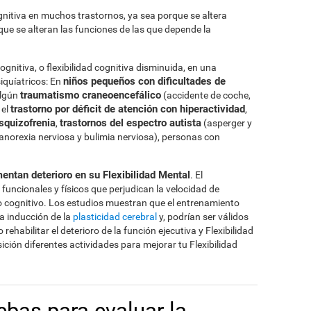
gnitiva en muchos trastornos, ya sea porque se altera
rque se alteran las funciones de las que depende la
nitiva, o flexibilidad cognitiva disminuida, en una
niños pequeños con dificultades de
iquíatricos: En
traumatismo craneoencefálico
algún
(accidente de coche,
trastorno por déficit de atención con hiperactividad
 el
,
squizofrenia
trastornos del espectro autista
,
(asperger y
anorexia nerviosa y bulimia nerviosa), personas con
ntan deterioro en su Flexibilidad Mental
. El
funcionales y físicos que perjudican la velocidad de
o cognitivo. Los estudios muestran que el entrenamiento
la inducción de la
plasticidad cerebral
y, podrían ser válidos
ehabilitar el deterioro de la función ejecutiva y Flexibilidad
ción diferentes actividades para mejorar tu Flexibilidad
ebas para evaluar la