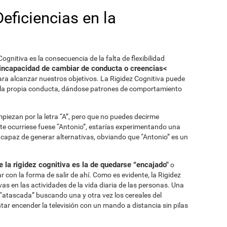
Deficiencias en la
ognitiva es la consecuencia de la falta de flexibilidad
incapacidad de cambiar de conducta o creencias<
ra alcanzar nuestros objetivos. La Rigidez Cognitiva puede
de la propia conducta, dándose patrones de comportamiento
mpiezan por la letra “A”, pero que no puedes decirme
 te ocurriese fuese “Antonio”, estarías experimentando una
ncapaz de generar alternativas, obviando que “Antonio” es un
la rigidez cognitiva es la de quedarse “encajado"
o
r con la forma de salir de ahí. Como es evidente, la Rigidez
s en las actividades de la vida diaria de las personas. Una
“atascada” buscando una y otra vez los cereales del
ar encender la televisión con un mando a distancia sin pilas