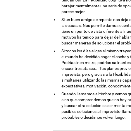
tengamos? La flexibilidad cognitiva n
barajar mentalmente una serie de opcion
parece mejor.
Si un buen amigo de repente nos deja d
las causas. Nos permite darnos cuenta 
tiene un punto de vista diferente al 
motivos ha tenido para dejar de habla
buscar maneras de solucionar el prob
Si todos los días eliges el mismo traye
el mundo ha decidido coger el coche y
Podrías ir en metro, podrías salir ante
encuentres atasco... Tus planes previos
imprevista, pero gracias a la Flexibil
simultánea utilizando las mismas capa
expectativas, motivación, conocimient
Cuando llamamos al timbre y vemos que
sino que comprendemos que no hay nadi
y buscar otra solución es ser mentalm
posibles soluciones al imprevisto: lla
probables o decidimos volver luego.