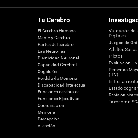
Tu Cerebro
Investiga
El Cerebro Humano
Validación de 
Digitales
Mente y Cerebro
Juegos de Or
Partes del cerebro
Adultos Sanos
Las Neuronas
Pilotos
Plasticidad Neuronal
Evaluación Hol
Capacidad Cerebral
Personas Mayo
Cognición
(iTV)
Pérdida de Memoria
Entrenamiento
Discapacidad Intelectual
Estado cognit
Funciones cerebrales
Revisión siste
Funciones Ejecutivas
Taxonomía S
Coordinación
Memoria
Percepción
Atención