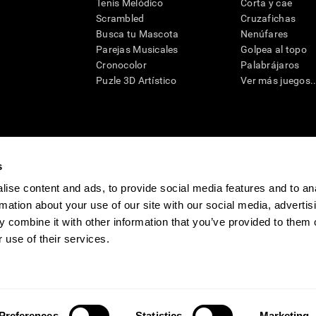
Tenis Melódico
Corta y cae
Scrambled
Cruzafichas
Busca tu Mascota
Nenúfares
Parejas Musicales
Golpea al topo
Cronocolor
Palabrájaros
Puzle 3D Artístico
Ver más juegos..
s
raciones y deterioro cognitivo con el fin de ofrecer a un médico información pertinente p
un profesional de la salud cualificado), se pueden utilizar como ayuda para determinar si u
eto). CogniFit no ofrece directamente un diagnóstico médico de ningún tipo. Un diagnóst
ise content and ads, to provide social media features and to an
ndo en cuenta una amplia gama de posibles factores. De acuerdo al uso indicado, CogniFit
rmation about your use of our site with our social media, advertis
utilizado para estudios de investigación en cualquier campo de investigación relacionado c
conforme al procedimiento dictado por el centro de investigación y será una obligación p
 combine it with other information that you’ve provided to them o
as requeridas para cualquier sujeto de investigación en virtud de lo dispuesto en la Secc
 use of their services.
tivo
Sala de prensa de CogniFit
Media Kit
Conviértete en afiliado
Conviértet
Preferences
Statistics
Marketing