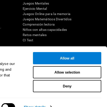
Juegos Mentales
Ejercicio Mental
Juegos Online para la memoria
Juegos Matemáticos Divertidos
Comprensión lectora
.
Niños con altas capacidades
Retos mentales
CI Test
ara diseñar una intervención terapéutica apropiada. En un entorno
Allow all
n individuo debe ser dirigido a una posterior evaluación
ico de TDAH, dislexia, demencia o enfermedad similar sólo
alyse our
 no indica que esta herramienta sea o deba ser considerada como
ing and
on la cognición. Si se utiliza para fines de investigación, todo
Allow selection
or parte del investigador. Todas estas protecciones para el
r that
ión 45 CFR 46 del Código de Regulaciones Federales.
Deny
e en distribuidor
Contacto
Ayuda
CogniFit Inc © 2026