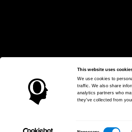
This website uses cookie
* Las evaluaciones de CogniFit están diseñadas para detectar alte
clínico, los resultados de CogniFit (cuando son interpretados por 
neuropsicológica (por ejemplo, un examen neuropsicológico compl
We use cookies to personal
puede ser realizada por un médico o psicólogo cualificado tenie
traffic. We also share info
un dispositivo médico certicado por la FDA. El producto puede ser 
uso del producto debe hacerse en los sujetos humanos apropiados 
analytics partners who may
sujeto humano nunca no podrán ser, en ningún caso, inferiores a l
they’ve collected from your
Condiciones de Uso
Política de Privacidad
Equipo Direc
Declaración de Accesibilidad
Centro de Confianza
Consent
BOLIVIA
Necessary