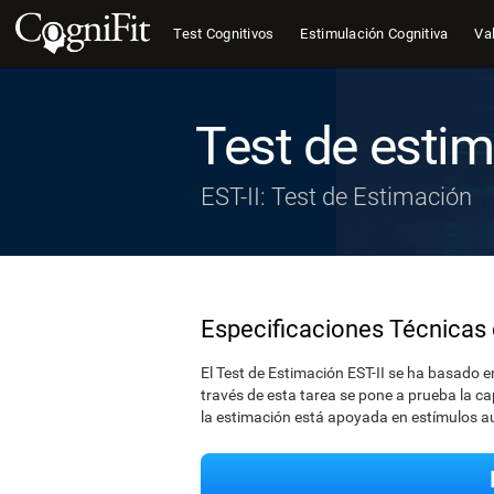
Test Cognitivos
Estimulación Cognitiva
Val
Test de esti
EST-II: Test de Estimación
Especificaciones Técnicas 
El Test de Estimación EST-II se ha basado e
través de esta tarea se pone a prueba la ca
la estimación está apoyada en estímulos audi