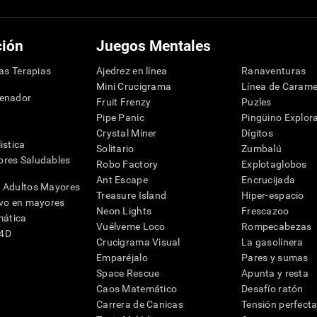
ción
Juegos Mentales
las Terapias
Ajedrez en línea
Ranaventuras
Mini Crucigrama
Línea de Carame
denador
Fruit Frenzy
Puzles
Pipe Panic
Pingüino Explor
Crystal Miner
Dígitos
istica
Solitario
Zumbalú
res Saludables
Robo Factory
Explotaglobos
Ant Escape
Encrucijada
 Adultos Mayores
Treasure Island
Hiper-espacio
ivo en mayores
Neon Lights
Frescazoo
mática
Vuélveme Loco
Rompecabezas
G4D
Crucigrama Visual
La gasolinera
Emparéjalo
Pares y sumas
Space Rescue
Apunta y resta
Caos Matemático
Desafío ratón
Carrera de Canicas
Tensión perfect