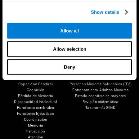
Show details
Síguenos en
Allow all
Tu Cerebro
Investigación
Allow selection
El Cerebro Humano
Validación de las Terapias Digitales
Mente y Cerebro
Juegos de Ordenador
Partes del cerebro
Adultos Sanos
Deny
Las Neuronas
Pilotos
Plasticidad Neuronal
Evaluación Holistica
Capacidad Cerebral
Personas Mayores Saludables (iTV)
Cognición
Entrenamiento Adultos Mayores
Pérdida de Memoria
Estado cognitivo en mayores
Discapacidad Intelectual
Revisión sistemática
Funciones cerebrales
Taxonomía SG4D
Funciones Ejecutivas
Coordinación
Memoria
Percepción
Atención