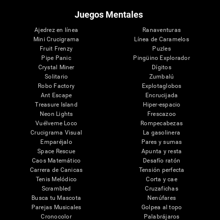
Juegos Mentales
Ajedrez en línea
Ranaventuras
Mini Crucigrama
Línea de Caramelos
Fruit Frenzy
Puzles
Pipe Panic
Pingüino Explorador
Crystal Miner
Dígitos
Solitario
Zumbalú
Robo Factory
Explotaglobos
Ant Escape
Encrucijada
Treasure Island
Hiper-espacio
Neon Lights
Frescazoo
Vuélveme Loco
Rompecabezas
Crucigrama Visual
La gasolinera
Emparéjalo
Pares y sumas
Space Rescue
Apunta y resta
Caos Matemático
Desafío ratón
Carrera de Canicas
Tensión perfecta
Tenis Melódico
Corta y cae
Scrambled
Cruzafichas
Busca tu Mascota
Nenúfares
Parejas Musicales
Golpea al topo
Cronocolor
Palabrájaros