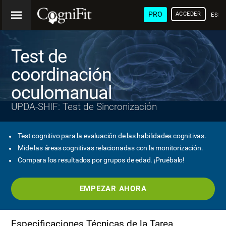
PRO
ACCEDER
ESP
Test de
coordinación
oculomanual
UPDA-SHIF: Test de Sincronización
Test cognitivo para la evaluación de las habilidades cognitivas.
Mide las áreas cognitivas relacionadas con la monitorización.
Compara los resultados por grupos de edad. ¡Pruébalo!
EMPEZAR AHORA
Especificaciones Técnicas de la Tarea