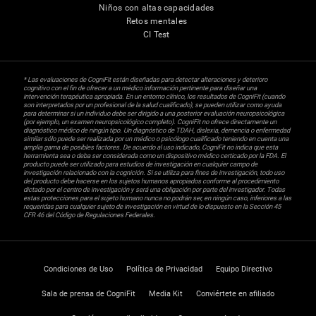
Niños con altas capacidades
Retos mentales
CI Test
* Las evaluaciones de CogniFit están diseñadas para detectar alteraciones y deterioro
cognitivo con el fin de ofrecer a un médico información pertinente para diseñar una
intervención terapéutica apropiada. En un entorno clínico, los resultados de CogniFit (cuando
son interpretados por un profesional de la salud cualificado), se pueden utilizar como ayuda
para determinar si un individuo debe ser dirigido a una posterior evaluación neuropsicológica
(por ejemplo, un examen neuropsicológico completo). CogniFit no ofrece directamente un
diagnóstico médico de ningún tipo. Un diagnóstico de TDAH, dislexia, demencia o enfermedad
similar sólo puede ser realizada por un médico o psicólogo cualificado teniendo en cuenta una
amplia gama de posibles factores. De acuerdo al uso indicado, CogniFit no indica que esta
herramienta sea o deba ser considerada como un dispositivo médico certicado por la FDA. El
producto puede ser utilizado para estudios de investigación en cualquier campo de
investigación relacionado con la cognición. Si se utiliza para fines de investigación, todo uso
del producto debe hacerse en los sujetos humanos apropiados conforme al procedimiento
dictado por el centro de investigación y será una obligación por parte del investigador. Todas
estas protecciones para el sujeto humano nunca no podrán ser, en ningún caso, inferiores a las
requeridas para cualquier sujeto de investigación en virtud de lo dispuesto en la Sección 45
CFR 46 del Código de Regulaciones Federales.
Condiciones de Uso
Política de Privacidad
Equipo Directivo
Sala de prensa de CogniFit
Media Kit
Conviértete en afiliado