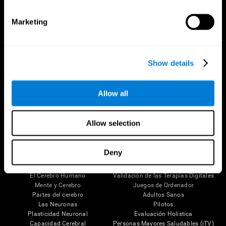
Marketing
Show details
Allow all
Síguenos en
Allow selection
Deny
Tu Cerebro
Investigación
El Cerebro Humano
Validación de las Terapias Digitales
Mente y Cerebro
Juegos de Ordenador
Partes del cerebro
Adultos Sanos
Las Neuronas
Pilotos
Plasticidad Neuronal
Evaluación Holistica
Capacidad Cerebral
Personas Mayores Saludables (iTV)