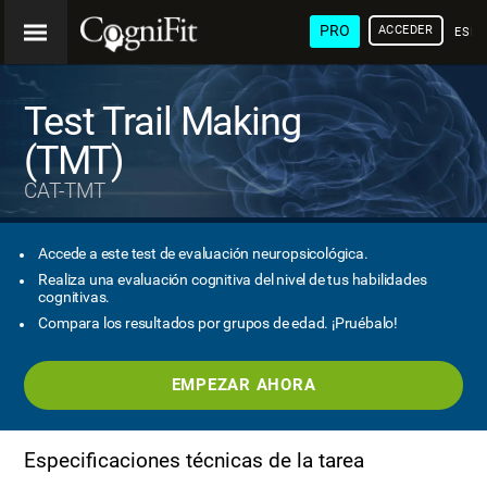
PRO
ACCEDER
ESP
Test Trail Making
(TMT)
CAT-TMT
Accede a este test de evaluación neuropsicológica.
Realiza una evaluación cognitiva del nivel de tus habilidades
cognitivas.
Compara los resultados por grupos de edad. ¡Pruébalo!
EMPEZAR AHORA
Especificaciones técnicas de la tarea