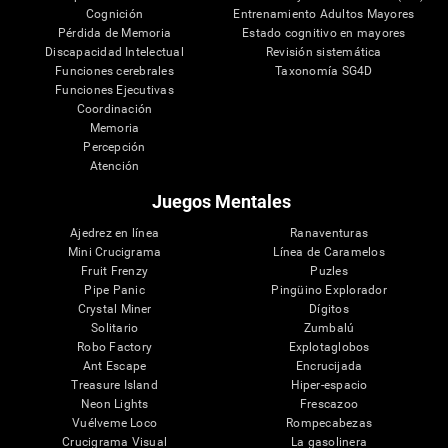
Cognición
Entrenamiento Adultos Mayores
Pérdida de Memoria
Estado cognitivo en mayores
Discapacidad Intelectual
Revisión sistemática
Funciones cerebrales
Taxonomía SG4D
Funciones Ejecutivas
Coordinación
Memoria
Percepción
Atención
Juegos Mentales
Ajedrez en línea
Ranaventuras
Mini Crucigrama
Línea de Caramelos
Fruit Frenzy
Puzles
Pipe Panic
Pingüino Explorador
Crystal Miner
Dígitos
Solitario
Zumbalú
Robo Factory
Explotaglobos
Ant Escape
Encrucijada
Treasure Island
Hiper-espacio
Neon Lights
Frescazoo
Vuélveme Loco
Rompecabezas
Crucigrama Visual
La gasolinera