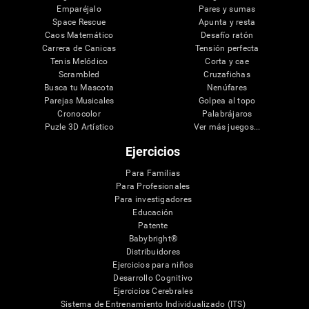
Emparéjalo
Pares y sumas
Space Rescue
Apunta y resta
Caos Matemático
Desafío ratón
Carrera de Canicas
Tensión perfecta
Tenis Melódico
Corta y cae
Scrambled
Cruzafichas
Busca tu Mascota
Nenúfares
Parejas Musicales
Golpea al topo
Cronocolor
Palabrájaros
Puzle 3D Artístico
Ver más juegos...
Ejercicios
Para Familias
Para Profesionales
Para investigadores
Educación
Patente
Babybright®
Distribuidores
Ejercicios para niños
Desarrollo Cognitivo
Ejercicios Cerebrales
Sistema de Entrenamiento Individualizado (ITS)