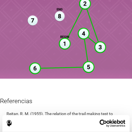
Referencias
Reitan, R. M. (1955). The relation of the trail making test to
organic brain damage. Journal of Consulting Psychology
Reitan, R. M. (1958). Validity of the Trail Making test as an