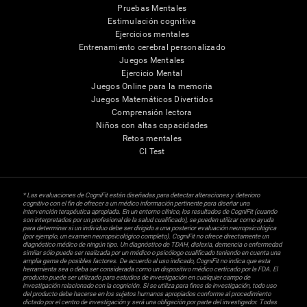
Pruebas Mentales
Estimulación cognitiva
Ejercicios mentales
Entrenamiento cerebral personalizado
Juegos Mentales
Ejercicio Mental
Juegos Online para la memoria
Juegos Matemáticos Divertidos
Comprensión lectora
Niños con altas capacidades
Retos mentales
CI Test
* Las evaluaciones de CogniFit están diseñadas para detectar alteraciones y deterioro
cognitivo con el fin de ofrecer a un médico información pertinente para diseñar una
intervención terapéutica apropiada. En un entorno clínico, los resultados de CogniFit (cuando
son interpretados por un profesional de la salud cualificado), se pueden utilizar como ayuda
para determinar si un individuo debe ser dirigido a una posterior evaluación neuropsicológica
(por ejemplo, un examen neuropsicológico completo). CogniFit no ofrece directamente un
diagnóstico médico de ningún tipo. Un diagnóstico de TDAH, dislexia, demencia o enfermedad
similar sólo puede ser realizada por un médico o psicólogo cualificado teniendo en cuenta una
amplia gama de posibles factores. De acuerdo al uso indicado, CogniFit no indica que esta
herramienta sea o deba ser considerada como un dispositivo médico certicado por la FDA. El
producto puede ser utilizado para estudios de investigación en cualquier campo de
investigación relacionado con la cognición. Si se utiliza para fines de investigación, todo uso
del producto debe hacerse en los sujetos humanos apropiados conforme al procedimiento
dictado por el centro de investigación y será una obligación por parte del investigador. Todas