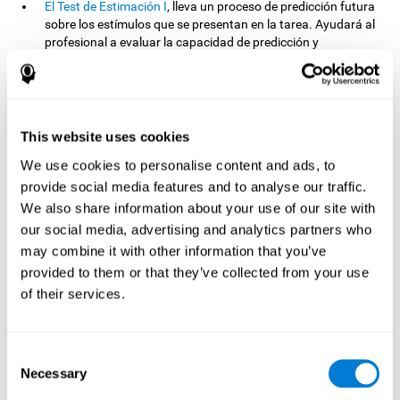
El Test de Estimación I
, lleva un proceso de predicción futura
sobre los estímulos que se presentan en la tarea. Ayudará al
profesional a evaluar la capacidad de predicción y
estimación futura sobre un objeto ante su velocidad,
recorrido y distancia. La tarea requiere prestar atención al
inicio del recorrido del estímulo, ya que eso marcará el
resultado de las puntuaciones en este ejercicio.
This website uses cookies
El Test de Estimación II
, predice otra manera de medir la
estimación. Esta vez, una estimación o predicción auditiva,
We use cookies to personalise content and ads, to
ya que dependerá de la atención auditiva y de la memoria a
provide social media features and to analyse our traffic.
corto plazo el óptimo resultado de la tarea. La tarea debe
We also share information about your use of our site with
realizarse en un lugar libre de ruidos externos y con plena
atención para escuchar el estímulo y predecir o estimar una
our social media, advertising and analytics partners who
medición.
may combine it with other information that you’ve
En el Test de Estimación III
, el usuario deberá predecir,
provided to them or that they’ve collected from your use
anticipar o suponer, la posición, la situación y la distancia
of their services.
entre las figuras que aparecen en la tarea. En este caso
atenderemos a la visión espacial que posee el sujeto así
como la capacidad para poder percibir la distancia y tamaño
Consent
de los objetos desde una perspectiva 3D.
Necessary
Selection