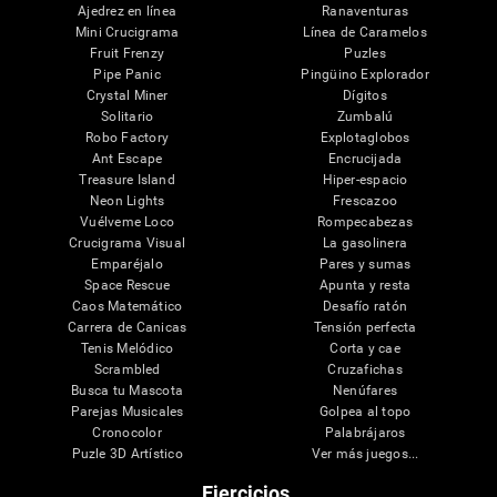
Ajedrez en línea
Ranaventuras
Mini Crucigrama
Línea de Caramelos
Fruit Frenzy
Puzles
Pipe Panic
Pingüino Explorador
Crystal Miner
Dígitos
Solitario
Zumbalú
Robo Factory
Explotaglobos
Ant Escape
Encrucijada
Treasure Island
Hiper-espacio
Neon Lights
Frescazoo
Vuélveme Loco
Rompecabezas
Crucigrama Visual
La gasolinera
Emparéjalo
Pares y sumas
Space Rescue
Apunta y resta
Caos Matemático
Desafío ratón
Carrera de Canicas
Tensión perfecta
Tenis Melódico
Corta y cae
Scrambled
Cruzafichas
Busca tu Mascota
Nenúfares
Parejas Musicales
Golpea al topo
Cronocolor
Palabrájaros
Puzle 3D Artístico
Ver más juegos...
Ejercicios