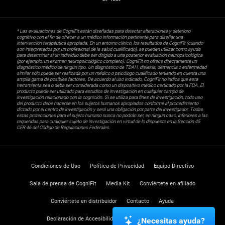
* Las evaluaciones de CogniFit están diseñadas para detectar alteraciones y deterioro
cognitivo con el fin de ofrecer a un médico información pertinente para diseñar una
intervención terapéutica apropiada. En un entorno clínico, los resultados de CogniFit (cuando
son interpretados por un profesional de la salud cualificado), se pueden utilizar como ayuda
para determinar si un individuo debe ser dirigido a una posterior evaluación neuropsicológica
(por ejemplo, un examen neuropsicológico completo). CogniFit no ofrece directamente un
diagnóstico médico de ningún tipo. Un diagnóstico de TDAH, dislexia, demencia o enfermedad
similar sólo puede ser realizada por un médico o psicólogo cualificado teniendo en cuenta una
amplia gama de posibles factores. De acuerdo al uso indicado, CogniFit no indica que esta
herramienta sea o deba ser considerada como un dispositivo médico certicado por la FDA. El
producto puede ser utilizado para estudios de investigación en cualquier campo de
investigación relacionado con la cognición. Si se utiliza para fines de investigación, todo uso
del producto debe hacerse en los sujetos humanos apropiados conforme al procedimiento
dictado por el centro de investigación y será una obligación por parte del investigador. Todas
estas protecciones para el sujeto humano nunca no podrán ser, en ningún caso, inferiores a las
requeridas para cualquier sujeto de investigación en virtud de lo dispuesto en la Sección 45
CFR 46 del Código de Regulaciones Federales.
Condiciones de Uso
Política de Privacidad
Equipo Directivo
Sala de prensa de CogniFit
Media Kit
Conviértete en afiliado
Conviértete en distribuidor
Contacto
Ayuda
Declaración de Accesibilidad
Centro de Confianza
¿Necesitas ayuda?