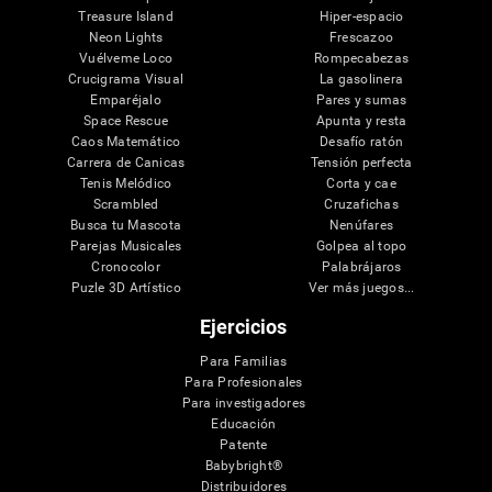
Treasure Island
Hiper-espacio
Neon Lights
Frescazoo
Vuélveme Loco
Rompecabezas
Crucigrama Visual
La gasolinera
Emparéjalo
Pares y sumas
Space Rescue
Apunta y resta
Caos Matemático
Desafío ratón
Carrera de Canicas
Tensión perfecta
Tenis Melódico
Corta y cae
Scrambled
Cruzafichas
Busca tu Mascota
Nenúfares
Parejas Musicales
Golpea al topo
Cronocolor
Palabrájaros
Puzle 3D Artístico
Ver más juegos...
Ejercicios
Para Familias
Para Profesionales
Para investigadores
Educación
Patente
Babybright®
Distribuidores