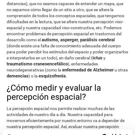
distancias), que no seamos capaces de entender un mapa, que
no sepamos cómo llegar de un sitio a otro, que se altere la
comprensión de todos los conceptos espaciales, que tengamos
dificultades en la lectura, que se altere nuestra percepción viso-
espacial y nuestra capacidad viso-constructiva, etc. Podemos
encontrar problemas de percepción espacial en trastornos del
autismo, asperger, parálisis cerebral
desarrollo como el
(donde existe una falta de conocimiento adecuada del cuerpo
para poder percibir los estímulos del espacio y poder organizarlos
ictus
e interpretarlos en un todo), en daño cerebral (
y
traumatismo craneoencefálico
), enfermedades
enfermedad de Alzheimer
neurodegenerativas (como la
u otras
demencias
esquizofrenia
) o la
.
¿Cómo medir y evaluar la
percepción espacial?
La percepción espacial nos permite realizar muchas de las
actividades de nuestro día a día. Nuestra capacidad para
movernos eficientemente por nuestro entorno va a depender de
nuestra percepción espacial. Así, evaluar nuestra percepción
espacial puede ser de gran ayuda en diferentes ámbitos de la