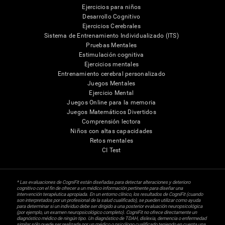
Ejercicios para niños
Desarrollo Cognitivo
Ejercicios Cerebrales
Sistema de Entrenamiento Individualizado (ITS)
Pruebas Mentales
Estimulación cognitiva
Ejercicios mentales
Entrenamiento cerebral personalizado
Juegos Mentales
Ejercicio Mental
Juegos Online para la memoria
Juegos Matemáticos Divertidos
Comprensión lectora
Niños con altas capacidades
Retos mentales
CI Test
* Las evaluaciones de CogniFit están diseñadas para detectar alteraciones y deterioro
cognitivo con el fin de ofrecer a un médico información pertinente para diseñar una
intervención terapéutica apropiada. En un entorno clínico, los resultados de CogniFit (cuando
son interpretados por un profesional de la salud cualificado), se pueden utilizar como ayuda
para determinar si un individuo debe ser dirigido a una posterior evaluación neuropsicológica
(por ejemplo, un examen neuropsicológico completo). CogniFit no ofrece directamente un
diagnóstico médico de ningún tipo. Un diagnóstico de TDAH, dislexia, demencia o enfermedad
similar sólo puede ser realizada por un médico o psicólogo cualificado teniendo en cuenta una