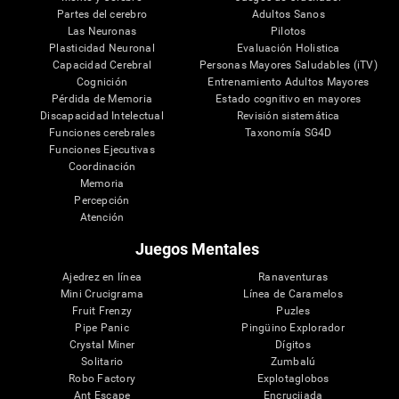
Partes del cerebro
Adultos Sanos
Las Neuronas
Pilotos
Plasticidad Neuronal
Evaluación Holistica
Capacidad Cerebral
Personas Mayores Saludables (iTV)
Cognición
Entrenamiento Adultos Mayores
Pérdida de Memoria
Estado cognitivo en mayores
Discapacidad Intelectual
Revisión sistemática
Funciones cerebrales
Taxonomía SG4D
Funciones Ejecutivas
Coordinación
Memoria
Percepción
Atención
Juegos Mentales
Ajedrez en línea
Ranaventuras
Mini Crucigrama
Línea de Caramelos
Fruit Frenzy
Puzles
Pipe Panic
Pingüino Explorador
Crystal Miner
Dígitos
Solitario
Zumbalú
Robo Factory
Explotaglobos
Ant Escape
Encrucijada