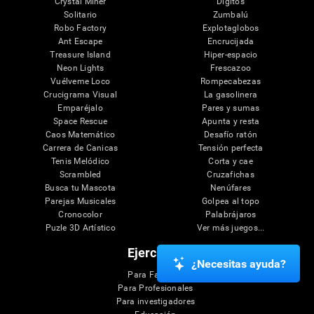
Crystal Miner
Dígitos
Solitario
Zumbalú
Robo Factory
Explotaglobos
Ant Escape
Encrucijada
Treasure Island
Hiper-espacio
Neon Lights
Frescazoo
Vuélveme Loco
Rompecabezas
Crucigrama Visual
La gasolinera
Emparéjalo
Pares y sumas
Space Rescue
Apunta y resta
Caos Matemático
Desafío ratón
Carrera de Canicas
Tensión perfecta
Tenis Melódico
Corta y cae
Scrambled
Cruzafichas
Busca tu Mascota
Nenúfares
Parejas Musicales
Golpea al topo
Cronocolor
Palabrájaros
Puzle 3D Artístico
Ver más juegos...
Ejercicios
¿Necesitas ayuda?
Para Familias
Para Profesionales
Para investigadores