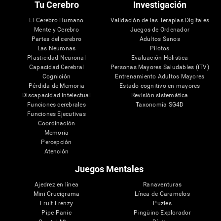
Tu Cerebro
Investigación
El Cerebro Humano
Validación de las Terapias Digitales
Mente y Cerebro
Juegos de Ordenador
Partes del cerebro
Adultos Sanos
Las Neuronas
Pilotos
Plasticidad Neuronal
Evaluación Holistica
Capacidad Cerebral
Personas Mayores Saludables (iTV)
Cognición
Entrenamiento Adultos Mayores
Pérdida de Memoria
Estado cognitivo en mayores
Discapacidad Intelectual
Revisión sistemática
Funciones cerebrales
Taxonomía SG4D
Funciones Ejecutivas
Coordinación
Memoria
Percepción
Atención
Juegos Mentales
Ajedrez en línea
Ranaventuras
Mini Crucigrama
Línea de Caramelos
Fruit Frenzy
Puzles
Pipe Panic
Pingüino Explorador