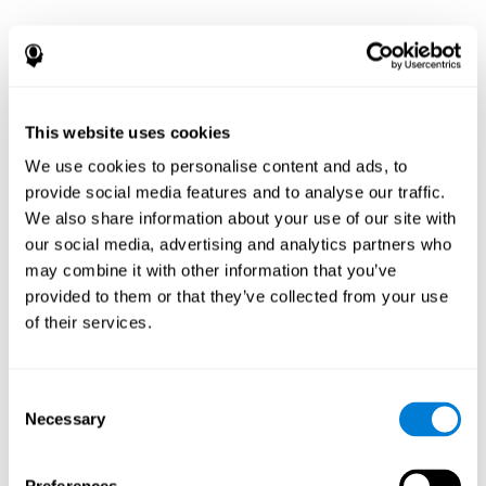
¿Por qué se ha
recomendado una
evaluación
This website uses cookies
We use cookies to personalise content and ads, to
neuropsicológica?
provide social media features and to analyse our traffic.
We also share information about your use of our site with
La evaluación neuropsicológica documenta patrones de
our social media, advertising and analytics partners who
fortalezas y debilidades entre las funciones cognitivas y
conductuales. Para pacientes con enfermedad de
may combine it with other information that you’ve
Parkinson u otro trastorno del movimiento, una
provided to them or that they’ve collected from your use
evaluación e interpretación de este patrón de fortalezas y
of their services.
debilidades puede:
Ayudar en un diagnóstico diferencial (p. ej., para
determinar si los posibles cambios mentales y de
Consent
comportamiento están relacionados con el trastorno del
Necessary
Selection
movimiento, la depresión, el trastorno bipolar, otras
afecciones neurológicas o el tratamiento)
Ayudar con la evaluación antes y después de los