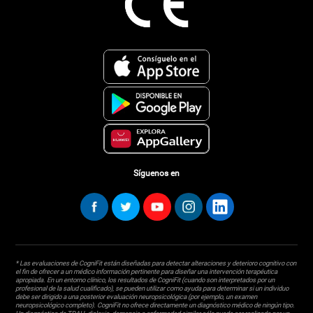
Síguenos en
* Las evaluaciones de CogniFit están diseñadas para detectar alteraciones y deterioro cognitivo con
el fin de ofrecer a un médico información pertinente para diseñar una intervención terapéutica
apropiada. En un entorno clínico, los resultados de CogniFit (cuando son interpretados por un
profesional de la salud cualificado), se pueden utilizar como ayuda para determinar si un individuo
debe ser dirigido a una posterior evaluación neuropsicológica (por ejemplo, un examen
neuropsicológico completo). CogniFit no ofrece directamente un diagnóstico médico de ningún tipo.