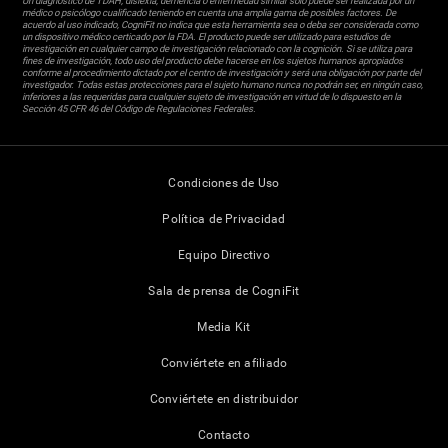
Un diagnóstico de TDAH, dislexia, demencia o enfermedad similar sólo puede ser realizada por un
médico o psicólogo cualificado teniendo en cuenta una amplia gama de posibles factores. De
acuerdo al uso indicado, CogniFit no indica que esta herramienta sea o deba ser considerada como
un dispositivo médico certicado por la FDA. El producto puede ser utilizado para estudios de
investigación en cualquier campo de investigación relacionado con la cognición. Si se utiliza para
fines de investigación, todo uso del producto debe hacerse en los sujetos humanos apropiados
conforme al procedimiento dictado por el centro de investigación y será una obligación por parte del
investigador. Todas estas protecciones para el sujeto humano nunca no podrán ser, en ningún caso,
inferiores a las requeridas para cualquier sujeto de investigación en virtud de lo dispuesto en la
Sección 45 CFR 46 del Código de Regulaciones Federales.
Condiciones de Uso
Política de Privacidad
Equipo Directivo
Sala de prensa de CogniFit
Media Kit
Conviértete en afiliado
Conviértete en distribuidor
Contacto