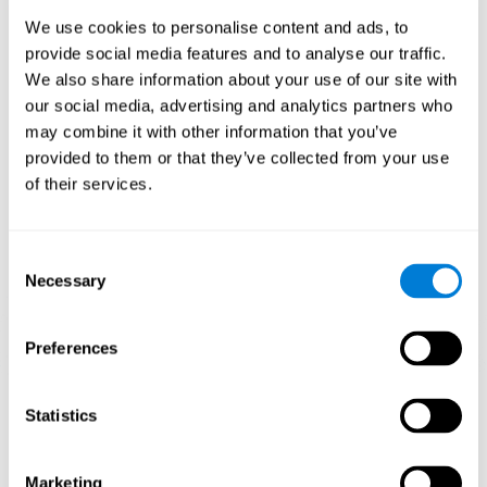
El juego mental Tenis Target, ha sido concebido para estimular el
We use cookies to personalise content and ads, to
potencial adaptativo del sistema nervioso y ayudar al cerebro a
provide social media features and to analyse our traffic.
reponerse de alteraciones estructurales, trastornos o lesiones
We also share information about your use of our site with
donde se ven afectadas nuestras capacidades cognitivas. Este
juego está indicado para cualquier persona que busque poner a
our social media, advertising and analytics partners who
prueba y mejorar sus destrezas cognitivas.
may combine it with other information that you’ve
provided to them or that they’ve collected from your use
1ª SEMANA
2ª SEMANA
3ª SEMANA
of their services.
Consent
Necessary
Selection
Preferences
Conexiones Neuronales CogniFit
Statistics
¿Qué pasa si no entreno mis
capacidades cognitivas?
Marketing