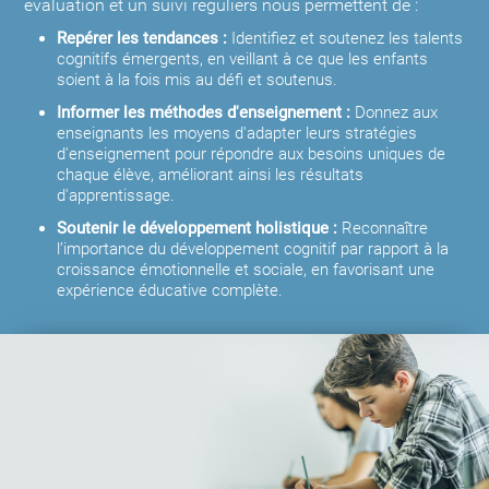
évaluation et un suivi réguliers nous permettent de :
Repérer les tendances :
Identifiez et soutenez les talents
cognitifs émergents, en veillant à ce que les enfants
soient à la fois mis au défi et soutenus.
Informer les méthodes d'enseignement :
Donnez aux
enseignants les moyens d'adapter leurs stratégies
d'enseignement pour répondre aux besoins uniques de
chaque élève, améliorant ainsi les résultats
d'apprentissage.
Soutenir le développement holistique :
Reconnaître
l’importance du développement cognitif par rapport à la
croissance émotionnelle et sociale, en favorisant une
expérience éducative complète.