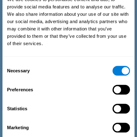
présenté pour la première fois dans la tâche, 2) la dernière
provide social media features and to analyse our traffic.
fois que l'objet est apparu, il a été lu à haute voix, ou 3) la
We also share information about your use of our site with
dernière fois que l'objet est apparu, il a été présenté sous
forme d'image.
our social media, advertising and analytics partners who
may combine it with other information that you’ve
provided to them or that they’ve collected from your use
of their services.
Consent
Necessary
Selection
Preferences
Statistics
Test d'estimation du temps
Le test d'estimation EST-II est basé sur le test du modèle de
durée (DPT) (Frota &amp ; Pereira, 2003). On demande au
Marketing
répondant d'interrompre un stimulus auditif en cours pour
reproduire la durée exacte du motif présenté précédemment.