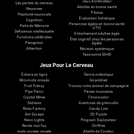
Jeux d'ordinateur
Les parties du cerveau
Adultes en bonne santé
Neurones
Pilotes
Plasticité neuronale
Évaluation holistique
Cognition
Personnes âgées en bonne santé
Perte de Mémoire
(iTV)
Déficience intellectuelle
Entraînement adultes âgés
Functions cérébrales
État cognitif chez les personnes
Perception
âgées
Attention
Révision systémique
Taxonomie SG4D
Jeux Pour Le Cerveau
Échecs en ligne
Tennis mélodique
Mini-mots croisés
Scrambled
Fruit Frenzy
Trouvez votre animal de compagnie
Pipe Panic
Paires musicales
Crystal Miner
Chronocolor
Solitaire
Aventures de grenouille
Robo Factory
Candy Line
Ant Escape
2D Puzzle
Neon Lights
Pingouin Explorateur
Rends moi fou
Chiffres
mots croisés visuels
Abeille de Couleur