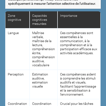
spécifiquement à mesurer l'attention sélective de l'utilisateur.
Zone
Capacités
Importance
cognitive
cognitives
mesurées
Langue
Maîtrise
Ces compétences sont
verbale,
essentielles à la
maîtrise de la
communication, à la
lecture,
compréhension et à la
compréhension
participation efficace aux
écrite,
activités académiques.
compréhension
auditive,
vocabulaire
Perception
Estimation
Ces compétences aident
auditive,
à comprendre les stimuli
estimation
auditifs et visuels,
visuelle
facilitant l'apprentissage
et la sensibilisation à
l'environnement.
Coordination
Coordination
Crucial pour les tâches