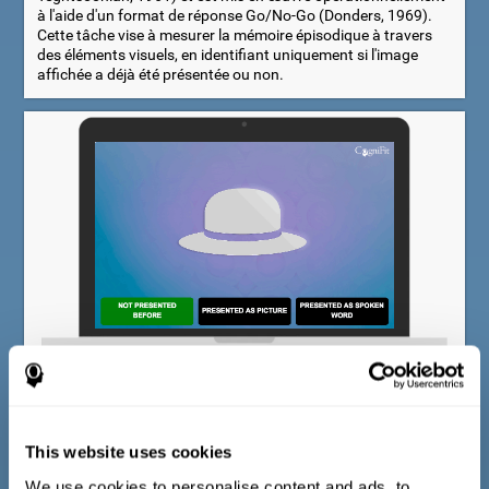
à l'aide d'un format de réponse Go/No-Go (Donders, 1969).
Cette tâche vise à mesurer la mémoire épisodique à travers
des éléments visuels, en identifiant uniquement si l'image
affichée a déjà été présentée ou non.
Test de mémoire lexicale multimodale
Le test d'identification COM-NAM est basé sur le Boston
Naming Test (Kaplan et al., 1983) et le WAIS-III Vocabulary
This website uses cookies
Test (Wechsler, 1997). Pour chaque objet affiché,
l'examinateur doit choisir entre trois possibilités : 1) l'objet est
We use cookies to personalise content and ads, to