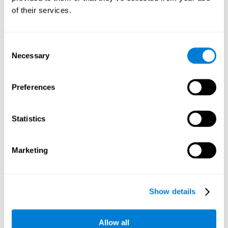
peut aider à créer de nouvelles synapses, et aider les circuits
of their services.
neuronaux à réorganiser et à améliorer les fonctions cognitives.
1ère SEMAINE
2ème SEMAINE
3ème SEMAINE
Consent
Necessary
Selection
Preferences
Statistics
Projection graphique orientative des réseaux de neurones après 3
semaines.
Marketing
Que se passe-t-il lorsque je
n'entraîne pas mes capacités
Show details
cognitives ?
Notre cerveau est conçu pour économiser ses ressources, il a
Allow all