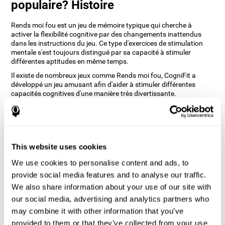
populaire? Histoire
Rends moi fou est un jeu de mémoire typique qui cherche à
activer la flexibilité cognitive par des changements inattendus
dans les instructions du jeu. Ce type d'exercices de stimulation
mentale s'est toujours distingué par sa capacité à stimuler
différentes aptitudes en même temps.
Il existe de nombreux jeux comme Rends moi fou, CogniFit a
développé un jeu amusant afin d'aider à stimuler différentes
capacités cognitives d'une manière très divertissante.
Comment le jeu d'esprit "Rends moi
fou" améliore-t-il mes compétences
cognitives ?
This website uses cookies
En vous entraînant avec des jeux comme Rends moi fou de
We use cookies to personalise content and ads, to
CogniFit, vous stimulez un schéma d'activation neuronale
spécifique. La répétition et l'entraînement continus de ce schéma
provide social media features and to analyse our traffic.
peuvent aider à créer de nouvelles synapses et à réorganiser les
We also share information about your use of our site with
circuits neuronaux et à récupérer les fonctions cognitives
our social media, advertising and analytics partners who
affaiblies ou endommagées.
may combine it with other information that you’ve
Le jeu Rends moi fou permet d'exercer la planification et la
mémoire visuelle. La stimulation constante de ces compétences
provided to them or that they’ve collected from your use