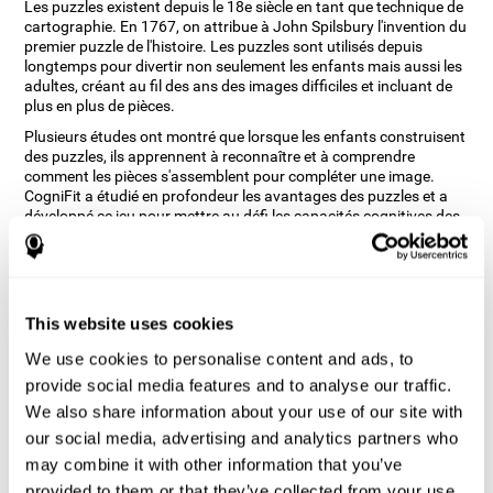
Les puzzles existent depuis le 18e siècle en tant que technique de
cartographie. En 1767, on attribue à John Spilsbury l'invention du
premier puzzle de l'histoire. Les puzzles sont utilisés depuis
longtemps pour divertir non seulement les enfants mais aussi les
adultes, créant au fil des ans des images difficiles et incluant de
plus en plus de pièces.
Plusieurs études ont montré que lorsque les enfants construisent
des puzzles, ils apprennent à reconnaître et à comprendre
comment les pièces s'assemblent pour compléter une image.
CogniFit a étudié en profondeur les avantages des puzzles et a
développé ce jeu pour mettre au défi les capacités cognitives des
enfants et des adultes, telles que le balayage visuel et la
perception spatiale, entre autres.
Comment le jeu d'esprit "Puzzles"
améliore-t-il mes capacités
This website uses cookies
cognitives ?
We use cookies to personalise content and ads, to
provide social media features and to analyse our traffic.
Jouer à des jeux comme Puzzles de CogniFit stimule un schéma
d'activation neuronale spécifique. Le fait de jouer de façon
We also share information about your use of our site with
répétée et de s'entraîner constamment à ce schéma aide les
our social media, advertising and analytics partners who
circuits neuronaux à se réorganiser et à récupérer les fonctions
may combine it with other information that you’ve
cognitives affaiblies ou endommagées.
provided to them or that they’ve collected from your use