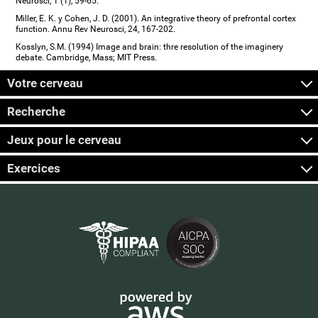
Neurosci, 1 (1), 59-65.
Miller, E. K. y Cohen, J. D. (2001). An integrative theory of prefrontal cortex
function. Annu Rev Neurosci, 24, 167-202.
Kosslyn, S.M. (1994) Image and brain: thre resolution of the imaginery
debate. Cambridge, Mass; MIT Press.
Votre cerveau
Recherche
Jeux pour le cerveau
Exercices