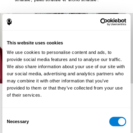
This website uses cookies
We use cookies to personalise content and ads, to
provide social media features and to analyse our traffic.
We also share information about your use of our site with
our social media, advertising and analytics partners who
may combine it with other information that you’ve
provided to them or that they’ve collected from your use
L'anatomie cérébrale et ses fonctions
of their services.
Dans le cerveau ou "cerebrum" (correspondant au télencéphale) on peut
différencier différentes zones. Les différentes parties du cerveau et leurs
principales fonctions sont :
Consent
LES GANGLIONS BASALES :
Il s'agit de structures neuronales
Necessary
Selection
sous-corticales chargées de commencer et d'intégrer les mouvements. Ils
reçoivent des informations du cortex cérébral et du tronc de l'encéphale, les