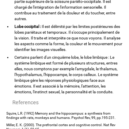
partie supérieure de la scissure pariéto-occipitale. Il est
chargé de l'intégration de l'information sensorielle. Il
contribue au traitement de la douleur et du toucher, entre
autres.
Lobe occipital :
Il est délimité par les limites postérieures des
lobes pariétaux et temporaux. Il s'occupe principalement de
la vision. Il traite et interprète ce que nous voyons. Il analyse
les aspects comme la forme, la couleur et le mouvement pour
identifier les images visuelles.
Certains parlent d'un cinquième lobe, le lobe limbique : Le
système limbique est formé de plusieurs structures, entres
elles, nous comptons par exemple l'amygdale, le thalamus,
l'hypothalamus, l'hippocampe, le corps calleux. Le système
limbique gère les réponses physiologiques face aux
émotions. Il est associé à la mémoire, l'attention, les
émotions, l'instinct sexuel, la personnalité et la conduite.
References
Squire, L.R. (1992) Memory and the hippocampus: a synthesis from
findings with rats, monkeys and humans. Psychol Rev, 99, pp.195-231.
Miller, E. K. (2000). The prefrontal cortex and cognitive control. Nat Rev