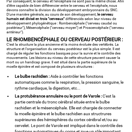
Par conséquent, le cerveau et l'encéphale ne sont pas la même chose. Afin
d'être capable de bien différencier entre le cerveau et l'encéphale, nous
devons connaître la division du développement embryonnaire du SNC.
D'une manière générale, au cours de son développement,
le cerveau
humain est divisé en trois "cerveaux"
différenciés selon leur niveau de
développement phylogénétique : Rombencéphale ("cerveau caudal ou
postérieur"), Mésencéphale ("cerveau moyen") et Proscencéphale ("cerveau
antérieur").
LE RHOMBENCÉPHALE OU CERVEAU POSTÉRIEUR :
C'est la structure la plus ancienne et la moins évoluée des vertébrés. La
structure et l'organisation du cerveau postérieur est la plus simple. Il est
chargé de réguler les fonctions basiques pour la survie et le contrôle des
mouvements. Les lésions au niveau de cette structure peuvent causer la
mort ou un handicap grave. Il est situé dans la partie supérieure de la
moelle épinière et est composé de plusieurs structures :
Le bulbe rachidien :
Aide à contrôler les fonctions
automatiques comme la respiration, la pression sanguine, le
rythme cardiaque, la digestion, etc...
La protubérance annulaire ou le pont de Varole :
C'est la
partie centrale du tronc cérébral située entre le bulbe
rachidien et le mésencéphale. Elle est chargée de connecter
la moelle épinière et le bulbe rachidien aux structrures
supérieures des hémisphères du cortex cérébral et/ou au
cervelet. Le pont de Varole est impliqué dans le contrôle des
fonctions automatiques du corps et joue un rôle important