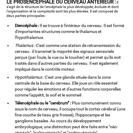
LE PROSENCÉPHALE OU CERVEAU ANTÉRIEUR :
Il
s'agit de la structure de l'encéphale la plus développée, évoluée et dont
l'organisation et la complexité sont les plus élevées. Il est composé de
deux parties principales :
Diencéphale :
Il se trouve à l'intérieur du cerveau. Il est formé
d'importantes structures comme le thalamus et
l'hypothalamus.
Thalamus :
C'est comme une station de retransmission du
cerveau : il transmet la majorité des signaux sensoriels
perçus (par l'ouïe, la vue ou le toucher) et permet qu'ils soit
traités dans d'autres parties du cerveau. Il est également
impliqué dans le contrôle moteur.
Hypothalamus :
C'est une glande située dans la zone
centrale de la base du cerveau. Elle joue un rôle essentiel
pour réguler les émotions et d'autres fonctions corporelles
comme l'appétit, la soif et le sommeil
Télencéphale ou le “cerebrum” :
Plus communément connu
sous le nom de cerveau, il occupe tout le cortex cérébral (une
fine couche de tissu gris froissé), l'hippocampe et les
ganglions basales. Au cours du développement
embryologique, une distinction peut être faite entre "néo-
striatale", "paléo-striatale" et "archio-striatale".