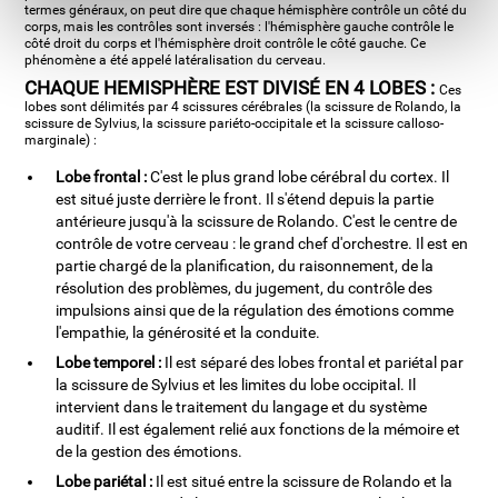
termes généraux, on peut dire que chaque hémisphère contrôle un côté du
corps, mais les contrôles sont inversés : l'hémisphère gauche contrôle le
côté droit du corps et l'hémisphère droit contrôle le côté gauche. Ce
phénomène a été appelé latéralisation du cerveau.
CHAQUE HEMISPHÈRE EST DIVISÉ EN 4 LOBES :
Ces
lobes sont délimités par 4 scissures cérébrales (la scissure de Rolando, la
scissure de Sylvius, la scissure pariéto-occipitale et la scissure calloso-
marginale) :
Lobe frontal :
C'est le plus grand lobe cérébral du cortex. Il
est situé juste derrière le front. Il s'étend depuis la partie
antérieure jusqu'à la scissure de Rolando. C'est le centre de
contrôle de votre cerveau : le grand chef d'orchestre. Il est en
partie chargé de la planification, du raisonnement, de la
résolution des problèmes, du jugement, du contrôle des
impulsions ainsi que de la régulation des émotions comme
l'empathie, la générosité et la conduite.
Lobe temporel :
Il est séparé des lobes frontal et pariétal par
la scissure de Sylvius et les limites du lobe occipital. Il
intervient dans le traitement du langage et du système
auditif. Il est également relié aux fonctions de la mémoire et
de la gestion des émotions.
Lobe pariétal :
Il est situé entre la scissure de Rolando et la