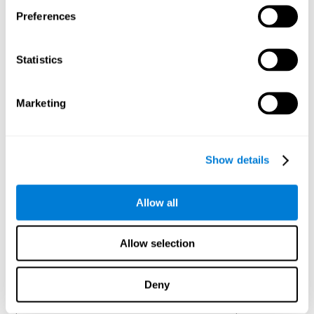
traitent et les envoient à nouveau au cortex, à la moelle et au tronc pour
permettre la coordination des mouvements. Ils sont formés de plusieurs
Preferences
structures :
Le Noyau caudé, est un noyau en forme de C lié au contrôle
Statistics
du mouvement volontaire ainsi qu'à certains processus du
langage et de la mémoire.
Le Putamen
Marketing
Le Globus pallidus : sa fonction principale est de réguler les
mouvements automatiques et inconscients.
L'amygdale, qui joue un rôle clé au niveau des émotions,
surtout sur celle de la peur. L'amygdale aide à stocker et
Show details
classer les souvenirs chargés d'émotions.
L'HIPPOCAMPE :
C'est une petite structure sous-corticale en forme
Allow all
de cheval de mer qui joue un rôle essentiel dans la formation de la
mémoire (Kosslyn, 1994), autant au niveau du classement de l'information
que de la mémoire à long-terme.
Allow selection
LE CORTEX CÉRÉBRAL :
C'est une couche fine de tissus gris qui
se replie sur elle-même et forme des circonvolutions qui donnent au
cerveau cet aspect si caractéristique. Les circonvolutions sont délimitées
par des sillons, les plus profonds sont appellées scissures. Le cortex est
Deny
divisé en deux hémisphères, droit ou gauche, séparés par la scissure
interhémisphérique et unis par une structure appellée "corps calleux", qui
permet la transmission d'information entre les deux hémisphères. En