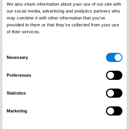
mathématique" améliore-t-il mes
We also share information about your use of our site with
capacités cognitives ?
our social media, advertising and analytics partners who
may combine it with other information that you’ve
Le jeu "Chaos mathématique" cherche à stimuler les compétences
provided to them or that they’ve collected from your use
liées à la reconnaissance et à la mémoire non verbale. Le fait de
jouer et de s'entraîner de manière répétée à des jeux comme
of their services.
"Chaos mathématique" de CogniFit stimule un modèle
d'activation neuronale spécifique qui aide les circuits neuronaux à
se réorganiser et à récupérer les fonctions cognitives affaiblies ou
Consent
endommagées.Une stimulation constante de nos compétences
peut contribuer à la création de nouvelles synapses, et aider les
Necessary
Selection
circuits neuronaux à se réorganiser et à améliorer les fonctions
cognitives.
Preferences
1ère SEMAINE
2ème SEMAINE
3ème SEMAINE
Statistics
Marketing