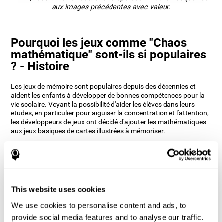
aux images précédentes avec valeur.
Pourquoi les jeux comme "Chaos
mathématique" sont-ils si populaires
? - Histoire
Les jeux de mémoire sont populaires depuis des décennies et
aident les enfants à développer de bonnes compétences pour la
vie scolaire. Voyant la possibilité d'aider les élèves dans leurs
études, en particulier pour aiguiser la concentration et l'attention,
les développeurs de jeux ont décidé d'ajouter les mathématiques
aux jeux basiques de cartes illustrées à mémoriser.
CogniFit, qui a toujours une longueur d'avance, a décidé de
réveiller cette nostalgie de l'école et de créer un jeu permettant
d'entretenir nos capacités de mémorisation. Ajouter de la valeur
aux images et modifier leur position sur une grille tout en
effectuant des opérations mathématiques permettra non
This website uses cookies
seulement de divertir l'utilisateur, mais aussi de faciliter sa
capacité de reconnaissance.
We use cookies to personalise content and ads, to
Comment le jeu d'esprit "Chaos
provide social media features and to analyse our traffic.