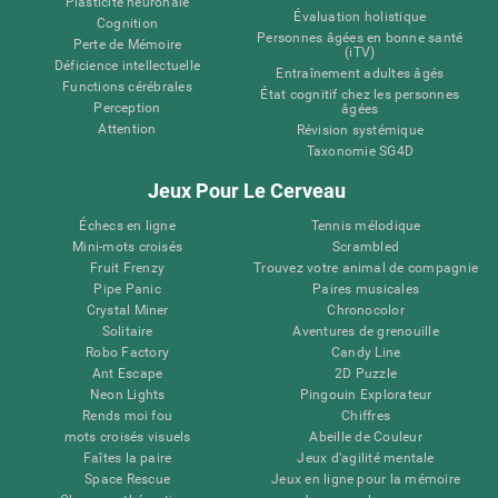
Plasticité neuronale
Évaluation holistique
Cognition
Personnes âgées en bonne santé
Perte de Mémoire
(iTV)
Déficience intellectuelle
Entraînement adultes âgés
Functions cérébrales
État cognitif chez les personnes
Perception
âgées
Attention
Révision systémique
Taxonomie SG4D
Jeux Pour Le Cerveau
Échecs en ligne
Tennis mélodique
Mini-mots croisés
Scrambled
Fruit Frenzy
Trouvez votre animal de compagnie
Pipe Panic
Paires musicales
Crystal Miner
Chronocolor
Solitaire
Aventures de grenouille
Robo Factory
Candy Line
Ant Escape
2D Puzzle
Neon Lights
Pingouin Explorateur
Rends moi fou
Chiffres
mots croisés visuels
Abeille de Couleur
Faîtes la paire
Jeux d'agilité mentale
Space Rescue
Jeux en ligne pour la mémoire