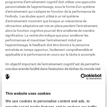
programme d'entraînement cognitif doit utiliser une approche
personnalisée de l'apprentissage, sous la forme d'un système
d'entraînement qui s'adapte en fonction de la performance de
l'individu. Les études ayant utilisé à un tel système
d'entraînement montrent que lorsque un mécanisme de
rétroaction adaptative est mis en place pendant l'entraînement,
alors la fonction cognitive pourrait être améliorée de manière
significative. La recherche indique que pour améliorer les
performances et maximiser l'entraînement induit par
l'apprentissage, le feedback doit être donné à la personne
entraînée en temps opportun, facilement compréhensible et
applicable à la performance en cours sur la tâche à accomplir.
Un objectif important de l'entraînement cognitif est de permettre
une plus grande facilité dans l'exécution de tâches du monde réel
telles que la conduite, la régulation des finances, la gestion de la
prise de médicaments et le maintien de l'interaction sociale. Parce
qu'un grand nombre de processus cognitifs opèrent de concert
lors de l'exécution des tâches dans le monde réel, les chercheurs
ont posé une troisième condition, à savoir concevoir des
This website uses cookies
interventions multi-domaines d'apprentissage cognitif qui
We use cookies to personalise content and ads, to
intègrent plusieurs processus cognitifs et ne sont pas limitées à
provide social media features and to analyse our traffic.