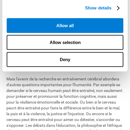
de nouvelles cellules du cerveau) après l'entraînement cognitif.
Show details
Nous observons les mécanismes compensatoires neuronales
(régions intactes dans le cerveau destinées à apprendre les
fonctions prises en charge par les régions du cerveau avec
Allow all
facultés affaiblies) se développer après les séances
d'entraînement cérébral et cette connaissance augmentera. Nous
savons aujourd'hui que l'entraînement cognitif est propice à des
Allow selection
niveaux plus élevés de réserve cognitive, connaissances
accumulées et expérience d'un cerveau actif, et constitue un
puissant facteur de protection contre le déclin cognitif. Dans
Deny
l'avenir nous allons étendre cette connaissance et cibler les zones
plus spécifiques du cerveau et des conditions neurologiques.
Mais l'avenir de la recherche en entraînement cérébral abordera
d'autres questions importantes pour l'humanité. Par exemple se
demander si le cerveau humain peut être entraîné, non seulement
pour préserver et promouvoir la fonction cognitive, mais aussi
pour la résilience émotionnelle et sociale. Ou bien si le cerveau
peuvt être entraîné pour faire la différence entre le bien et le mal,
la paix et à la violence, la justice et l'injustice. Ou encore si le
cerveau peut être entraîné pour aimer ou détester, s'accorder ou
s'opposer. Les débats dans l'éducation, la philosophie et l'éthique