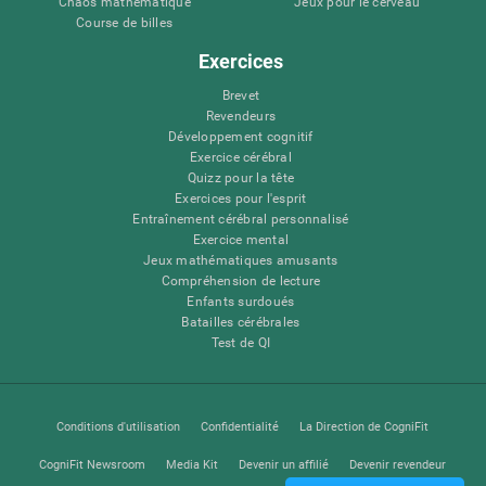
Chaos mathématique
Jeux pour le cerveau
Course de billes
Exercices
Brevet
Revendeurs
Développement cognitif
Exercice cérébral
Quizz pour la tête
Exercices pour l'esprit
Entraînement cérébral personnalisé
Exercice mental
Jeux mathématiques amusants
Compréhension de lecture
Enfants surdoués
Batailles cérébrales
Test de QI
Conditions d'utilisation
Confidentialité
La Direction de CogniFit
CogniFit Newsroom
Media Kit
Devenir un affilié
Devenir revendeur