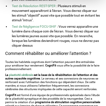
Test de Résolution REST-SPER
: Plusieurs stimuli en
mouvement apparaîtront à l'écran. Vous devrez cliquer sur
les stimuli "objectif" aussi vite que possible tout en évitant les
stimuli "intrus".
Test de Négligence FOCU-SHIF
: Vous verrez apparaître une
lumière dans chaque coin de l'écran. Vous devrez cliquer sur
les lumières jaunes aussi vite que possible. En revanche,
lorsque les lumières deviendront rouges, vous ne devrez pas
cliquer dessus
Comment réhabiliter ou améliorer l'attention ?
Toutes les habiletés cognitives dont l'attention peuvent être entraînées
pour améliorer leur rendement.
CogniFit
vous offre la possibilité de le faire
professionnellement.
La
plasticité cérébrale
est la base de la réhabilitation de l'attention et des
autres capacités cognitives
. Le cerveau et ses connexions de neurones se
renforcent avec l'utilisation des fonctions qui dépendent d'eux. De cette
manière, si nous utilisons l'attention fréquemment, les connexions
cérébrales des structures impliquées de cette capacité seront renforcées.
CogniFit
est formé d'une équipe de professionnels spécialisés dans l'étude
de la plasticité synaptique et des procédés de la neurogenèse. Ceci a
permis la création d'un
programme de stimulation cognitive personnalisée
adapté aux besoins de chaque utilisateur. Ce programme commence par