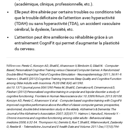
(académique, clinique, professionnelle, etc.).
Elle peut être altérée par certains troubles ou conditions tels
que le trouble déficitaire de l'attention avec hyperactivité
(TDAH) ou sans hyperactivité (TDA), un accident vasculaire
cérébral, la dyslexie, l'anxiété, etc.
L'attention peut être améliorée ou réhabilitée grâce à un
entraînement CogniFit qui permet d'augmenter la plasticité
du cerveau.
Références:
Peretz C, Korczyn AD, Shatil E, Aharonson V, Birnboim S, Giladi N. - Computer-
Based, Personalized Cognitive Training versus Classical Computer Games: A Randomized
Double-Blind Prospective Trial of Cognitive Stimulation - Neuroepidemiology 2011; 36:91-9.
Haimov I, Shatil E (2013) Cognitive Training Improves Sleep Quality and Cognitive Function
among Older Adults with Insomnia. PLOS ONE 8(4): e61390.
doi:10.1371/journal.pone.0061390 Preiss M, Shatil E, Cermakova R, Cimermanová D,
Flesher I (2013) Personalized cognitive training in unipolar and bipolar disorder: a study of
cognitive functioning. Frontiers in Human Neuroscience doi: 10.3389/fnhum.2013.00108.
Korczyn AD, Peretz C, Aharonson V, et al. - Computer based cognitive training with CogniFit
improved cognitive performance above the effect of classic computer games: prospective,
randomized, double blind intervention study in the elderly. Alzheimer's & Dementia: The
Journal of the Alzheimer's Association 2007; 3(3):S171. Haimov I, Hanuka E, Horowitz Y. -
Chronic insomnia and cognitive functioning among older adults - Behavioural sleep
medicine 2008; 6:32-54. Thompson HJ, Demiris G, Rue T, Shatil E, Wilamowska K, Zaslavsky
O, Reeder B. - Telemedicine Journal and E-health Date and Volume: 2011 Dec;17(10):794-