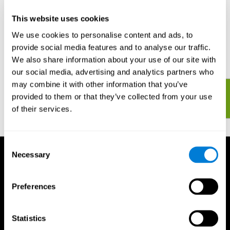
Les différents exercices cérébraux sont simples et amusants à
faire. Vous pouvez décider de vous entraîner ou de jouer avec
This website uses cookies
d'autres. En vous entraînant seulement 20 minutes, 2 à 3 fois par
We use cookies to personalise content and ads, to
semaine vous pourrez observer de rapides améliorations de votre
provide social media features and to analyse our traffic.
santé cérébrale générale et vous pourrez faire un suivi de votre
évolution et mesurer vos progrès au fil du temps.
We also share information about your use of our site with
our social media, advertising and analytics partners who
may combine it with other information that you’ve
Commencez à évaluer et entraîner votre cerveau et vos
provided to them or that they’ve collected from your use
capacités cognitives maintenant !
of their services.
Consent
Necessary
Selection
Preferences
Statistics