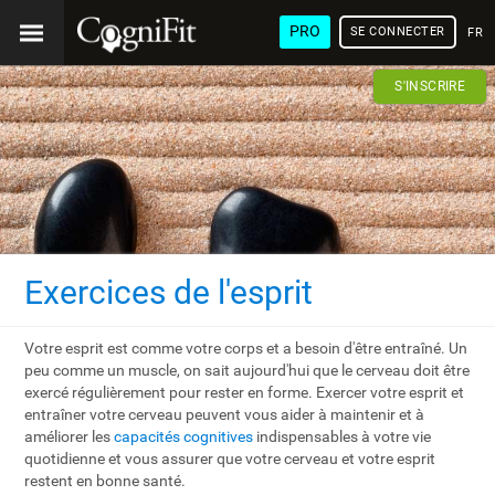
PRO
SE CONNECTER
FRA
S'INSCRIRE
Exercices de l'esprit
Votre esprit est comme votre corps et a besoin d'être entraîné. Un
peu comme un muscle, on sait aujourd'hui que le cerveau doit être
exercé régulièrement pour rester en forme. Exercer votre esprit et
entraîner votre cerveau peuvent vous aider à maintenir et à
améliorer les
capacités cognitives
indispensables à votre vie
quotidienne et vous assurer que votre cerveau et votre esprit
restent en bonne santé.