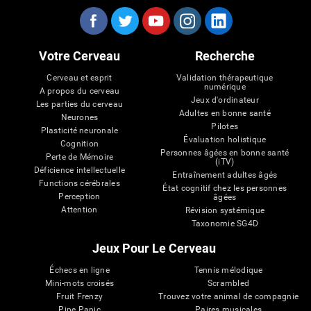
Votre Cerveau
Recherche
Cerveau et esprit
Validation thérapeutique
numérique
A propos du cerveau
Jeux d'ordinateur
Les parties du cerveau
Adultes en bonne santé
Neurones
Pilotes
Plasticité neuronale
Évaluation holistique
Cognition
Personnes âgées en bonne santé
Perte de Mémoire
(iTV)
Déficience intellectuelle
Entraînement adultes âgés
Functions cérébrales
État cognitif chez les personnes
Perception
âgées
Attention
Révision systémique
Taxonomie SG4D
Jeux Pour Le Cerveau
Échecs en ligne
Tennis mélodique
Mini-mots croisés
Scrambled
Fruit Frenzy
Trouvez votre animal de compagnie
Pipe Panic
Paires musicales