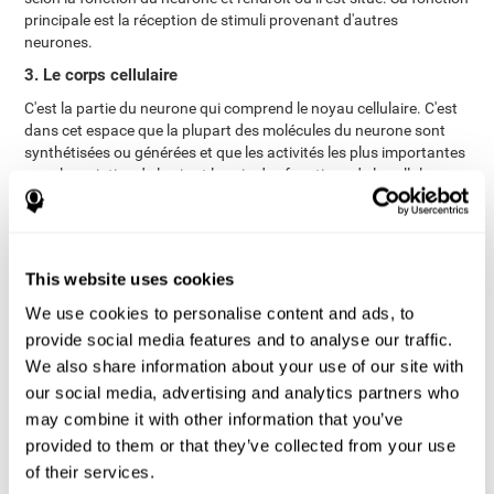
principale est la réception de stimuli provenant d'autres
neurones.
3. Le corps cellulaire
C'est la partie du neurone qui comprend le noyau cellulaire. C'est
dans cet espace que la plupart des molécules du neurone sont
synthétisées ou générées et que les activités les plus importantes
pour le maintien de la vie et le soin des fonctions de la cellule
nerveuse sont réalisées.
4. Neurologie
Les neurones sont des cellules tellement spécialisées qu'elles ne
This website uses cookies
peuvent à elles seules assurer toutes les fonctions de nutrition et
de soutien nécessaires à leur survie. Pour cette raison, le neurone
We use cookies to personalise content and ads, to
s'entoure d'autres cellules qui remplissent ces fonctions pour lui :
provide social media features and to analyse our traffic.
Astrocyte
(principalement responsable de nourrir, nettoyer et
We also share information about your use of our site with
Oligodendrocyte
soutenir les neurones),
(principalement
our social media, advertising and analytics partners who
responsable de couvrir les axones du système nerveux central
avec de la myéline, mais il remplit aussi des fonctions de soutien
may combine it with other information that you’ve
Microglie
et de liaison),
(principalement responsable de la
provided to them or that they’ve collected from your use
réponse immunitaire), Élimination des déchets et maintien de
of their services.
cellule de Schwann
l'homéostasie des neurones),
par la myéline,