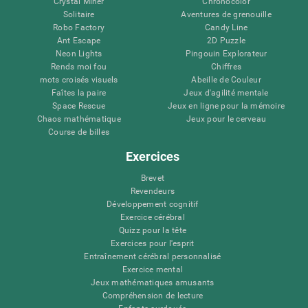
Crystal Miner
Chronocolor
Solitaire
Aventures de grenouille
Robo Factory
Candy Line
Ant Escape
2D Puzzle
Neon Lights
Pingouin Explorateur
Rends moi fou
Chiffres
mots croisés visuels
Abeille de Couleur
Faîtes la paire
Jeux d'agilité mentale
Space Rescue
Jeux en ligne pour la mémoire
Chaos mathématique
Jeux pour le cerveau
Course de billes
Exercices
Brevet
Revendeurs
Développement cognitif
Exercice cérébral
Quizz pour la tête
Exercices pour l'esprit
Entraînement cérébral personnalisé
Exercice mental
Jeux mathématiques amusants
Compréhension de lecture