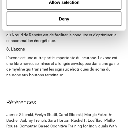
Allow selection
7. Le Nœud de Ranvier
Le Nœud de Ranvier est un amincissement de la gaine de myéline
entourant un axone dans le système nerveux. L'espace entre
Deny
chaque gaine est l'espace idéal afin d'optimiser la transmission de
l'impulsion et que celle-ci ne soit pas perdu. La principale fonction
du Nœud de Ranvier est de faciliter la conduite et d'optimiser la
consommation énergétique.
8. L'axone
L'axone est une autre partie importante du neurone. L'axone est
une fibre nerveuse mince et allongée enveloppée dans une gaine
de myéline qui transmet les signaux électriques du soma du
neurone aux boutons terminaux.
Références
James Siberski, Evelyn Shatil, Carol Siberski, Margie Eckroth-
Bucher, Aubrey French, Sara Horton, Rachel F. Loefflad, Phillip
Rouse. Computer-Based Cognitive Training for Individuals With