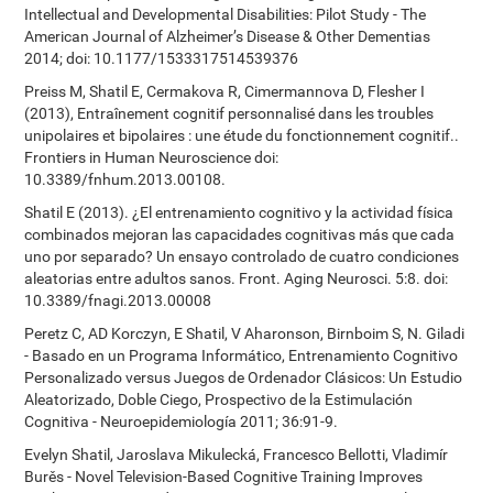
Intellectual and Developmental Disabilities: Pilot Study - The
American Journal of Alzheimer’s Disease & Other Dementias
2014; doi: 10.1177/1533317514539376
Preiss M, Shatil E, Cermakova R, Cimermannova D, Flesher I
(2013), Entraînement cognitif personnalisé dans les troubles
unipolaires et bipolaires : une étude du fonctionnement cognitif..
Frontiers in Human Neuroscience doi:
10.3389/fnhum.2013.00108.
Shatil E (2013). ¿El entrenamiento cognitivo y la actividad física
combinados mejoran las capacidades cognitivas más que cada
uno por separado? Un ensayo controlado de cuatro condiciones
aleatorias entre adultos sanos. Front. Aging Neurosci. 5:8. doi:
10.3389/fnagi.2013.00008
Peretz C, AD Korczyn, E Shatil, V Aharonson, Birnboim S, N. Giladi
- Basado en un Programa Informático, Entrenamiento Cognitivo
Personalizado versus Juegos de Ordenador Clásicos: Un Estudio
Aleatorizado, Doble Ciego, Prospectivo de la Estimulación
Cognitiva - Neuroepidemiología 2011; 36:91-9.
Evelyn Shatil, Jaroslava Mikulecká, Francesco Bellotti, Vladimír
Burěs - Novel Television-Based Cognitive Training Improves