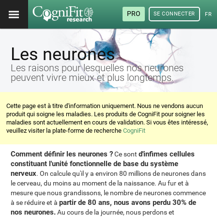
PRO
SE CONNECTER
FRA
Les neurones
Les raisons pour lesquelles nos neurones
peuvent vivre mieux et plus longtemps.
Cette page est à titre d'information uniquement. Nous ne vendons aucun
produit qui soigne les maladies. Les produits de CogniFit pour soigner les
maladies sont actuellement en cours de validation. Si vous êtes intéressé,
veuillez visiter la plate-forme de recherche
CogniFit
Comment définir les neurones ?
d'infimes cellules
Ce sont
constituant l'unité fonctionnelle de base du système
nerveux
. On calcule qu'il y a environ 80 millions de neurones dans
le cerveau, du moins au moment de la naissance. Au fur et à
mesure que nous grandissons, le nombre de neurones commence
partir de 80 ans, nous avons perdu 30% de
à se réduire et à
nos neurones.
Au cours de la journée, nous perdons et