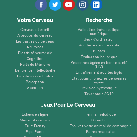
Votre Cerveau
Recherche
Cerveau et esprit
Validation thérapeutique
numérique
A propos du cerveau
Jeux d'ordinateur
Les parties du cerveau
Adultes en bonne santé
Neurones
Pilotes
Plasticité neuronale
Évaluation holistique
Cognition
Personnes âgées en bonne santé
Perte de Mémoire
(iTV)
Déficience intellectuelle
Entraînement adultes âgés
Functions cérébrales
État cognitif chez les personnes
Perception
âgées
Attention
Révision systémique
Taxonomie SG4D
Jeux Pour Le Cerveau
Échecs en ligne
Tennis mélodique
Mini-mots croisés
Scrambled
Fruit Frenzy
Trouvez votre animal de compagnie
Pipe Panic
Paires musicales