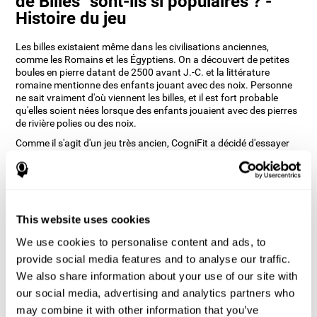
de Billes" sont-ils si populaires ? -
Histoire du jeu
Les billes existaient même dans les civilisations anciennes,
comme les Romains et les Égyptiens. On a découvert de petites
boules en pierre datant de 2500 avant J.-C. et la littérature
romaine mentionne des enfants jouant avec des noix. Personne
ne sait vraiment d'où viennent les billes, et il est fort probable
qu'elles soient nées lorsque des enfants jouaient avec des pierres
de rivière polies ou des noix.
Comme il s'agit d'un jeu très ancien, CogniFit a décidé d'essayer
de recréer le plaisir des billes avec des jeux qui entraîneront
diverses compétences cognitives. C'est pourquoi Course de Billes
a été développé dans le but d'entraîner notre perception auditive,
l'estimation, la dénomination et la coordination main-œil.
Comment le jeu d'esprit "Course de
This website uses cookies
Billes" améliore-t-il mes capacités
We use cookies to personalise content and ads, to
cognitives ?
provide social media features and to analyse our traffic.
We also share information about your use of our site with
Le fait de jouer et de s'entraîner de manière répétée à des jeux
comme CogniFit Course de Billes stimule un modèle d'activation
our social media, advertising and analytics partners who
neuronale spécifique qui aide les circuits neuronaux à se
may combine it with other information that you’ve