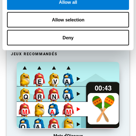
Allow all
Notre cerveau a tendance à économiser ses ressources en
éliminant les connexions inutilisées. Si une compétence cognitive
n'est pas utilisée normalement, le cerveau ne fournit pas de
Allow selection
ressources pour ce schéma d'activation neuronale, qui devient
donc de plus en plus faible. Si nous n'entraînons pas cette
fonction cognitive, nous devenons moins efficaces dans nos
Deny
activités quotidiennes.
JEUX RECOMMANDÉS
Mots d'Oiseaux