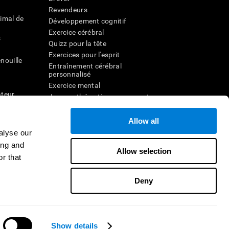
Revendeurs
imal de
Développement cognitif
Exercice cérébral
s
Quizz pour la tête
Exercices pour l'esprit
nouille
Entraînement cérébral
personnalisé
Exercice mental
ateur
Jeux mathématiques amusants
Compréhension de lecture
ur
Enfants surdoués
Allow all
entale
Batailles cérébrales
alyse our
r la
Test de QI
ing and
Allow selection
r that
veau
Deny
Nous contacter
Aide
Déclaration d'accessibilité
CogniFit Inc © 2026
Show details