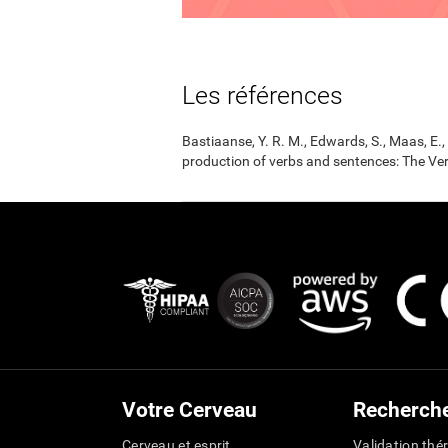
Les références
Bastiaanse, Y. R. M., Edwards, S., Maas, E
production of verbs and sentences: The Ver
Votre Cerveau
Recherch
Cerveau et esprit
Validation thé