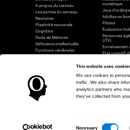
numérique
A propos du cerveau
Jeux d'ordinat
Les parties du cerveau
Adultes en bo
Neurones
Pilotes
Plasticité neuronale
Évaluation hol
Cognition
Personnes âgé
Perte de Mémoire
(iTV)
Déficience intellectuelle
Entraînement 
Functions cérébrales
État cognitif 
Perception
âgées
Attention
Révision syst
This website uses cookie
Taxonomie SG
We use cookies to personal
traffic. We also share info
analytics partners who may
they’ve collected from your
Conditions d'utilisation
Confidentialité
La Direction de C
Centre de Confiance
Consent
CANADA
Necessary