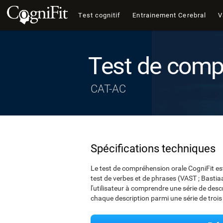
Test cognitif
Entrainement Cerebral
V
Test de comp
CAT-AC
Spécifications techniques
Le test de compréhension orale CogniFit est
test de verbes et de phrases (VAST ; Bastiaa
l'utilisateur à comprendre une série de descr
chaque description parmi une série de troi