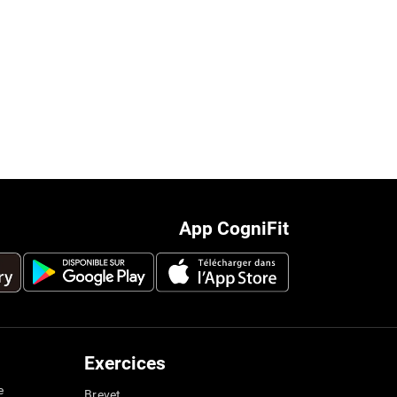
App CogniFit
Exercices
e
Brevet