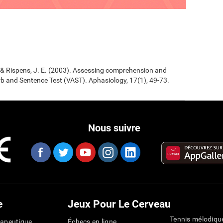
., & Rispens, J. E. (2003). Assessing comprehension and
b and Sentence Test (VAST). Aphasiology, 17(1), 49-73.
Nous suivre
e
Jeux Pour Le Cerveau
Tennis mélodiqu
rapeutique
Échecs en ligne