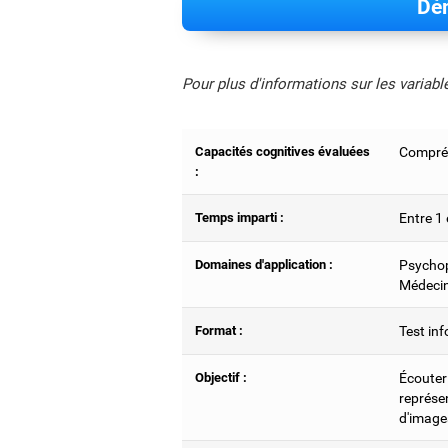
Dém
Pour plus d'informations sur les variab
Capacités cognitives évaluées
Compréh
:
Temps imparti :
Entre 1 
Domaines d'application :
Psychop
Médecin
Format :
Test inf
Objectif :
Écouter 
représen
d'image