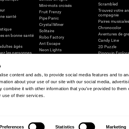
Scrambled
Mini-mots croisés
eur
Trouvez votre an
Fruit Frenzy
compagnie
nne santé
Pipe Panic
Paires musicale
Crystal Miner
Chronocolor
istique
Solitaire
Aventures de gre
es en bonne santé
Robo Factory
Candy Line
Ant Escape
adultes âgés
2D Puzzle
Neon Lights
chez les personnes
Pingouin Explor
Rends moi fou
Chiffres
mots croisés visuels
émique
s
Abeille de Coule
Faîtes la paire
4D
Jeux d'agilité m
ise content and ads, to provide social media features and to an
Space Rescue
Jeux en ligne pou
rmation about your use of our site with our social media, advertis
Chaos mathématique
mémoire
Course de billes
 combine it with other information that you’ve provided to them o
Jeux pour le cer
 use of their services.
ogniFit
CogniFit Newsroom
Media Kit
Devenir un affilié
Devenir revendeur
Preferences
Statistics
Marketing