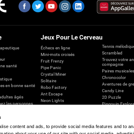
e
Jeux Pour Le Cerveau
Tennis mélodiqu
rapeutique
Échecs en ligne
Scrambled
Mini-mots croisés
eur
Trouvez votre an
Fruit Frenzy
compagnie
nne santé
Pipe Panic
Paires musicale
Crystal Miner
Chronocolor
istique
Solitaire
Aventures de gre
es en bonne santé
Robo Factory
Candy Line
Ant Escape
adultes âgés
2D Puzzle
Neon Lights
chez les personnes
Pingouin Explor
Rends moi fou
Chiffres
mots croisés visuels
émique
s
Abeille de Coule
Faîtes la paire
4D
Jeux d'agilité m
ise content and ads, to provide social media features and to an
Space Rescue
Jeux en ligne pou
rmation about your use of our site with our social media, advertis
Chaos mathématique