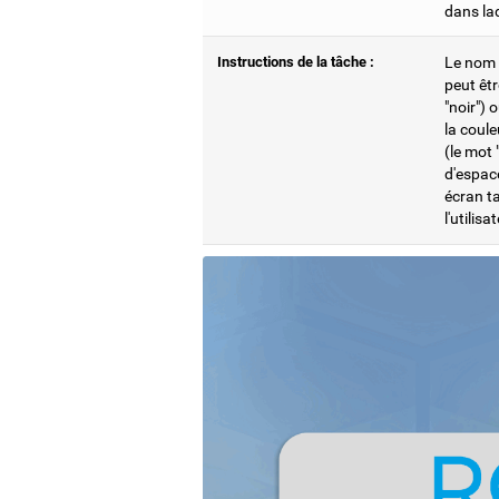
dans laqu
Instructions de la tâche :
Le nom d
peut êtr
"noir") 
la coule
(le mot 
d'espace
écran ta
l'utilis