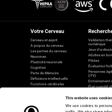
Votre Cerveau
Recherch
Cerveau et esprit
Validation thé
numérique
A propos du cerveau
Jeux d'ordinat
Les parties du cerveau
Adultes en bo
Neurones
Pilotes
Plasticité neuronale
Évaluation hol
Cognition
Personnes âgé
Perte de Mémoire
(iTV)
Déficience intellectuelle
Entraînement 
Functions cérébrales
État cognitif 
Perception
âgées
Attention
Révision syst
This website uses cookie
Taxonomie SG
We use cookies to personal
traffic. We also share info