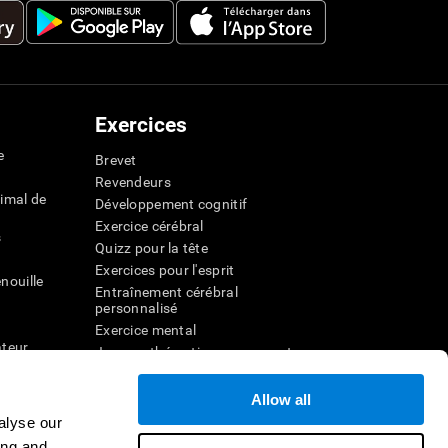
Exercices
e
Brevet
Revendeurs
imal de
Développement cognitif
Exercice cérébral
s
Quizz pour la tête
Exercices pour l'esprit
nouille
Entraînement cérébral
personnalisé
Exercice mental
ateur
Jeux mathématiques amusants
Compréhension de lecture
ur
Enfants surdoués
Allow all
entale
Batailles cérébrales
alyse our
r la
Test de QI
ing and