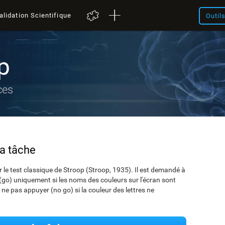
alidation Scientifique
Outil
p
ces
la tâche
 le test classique de Stroop (Stroop, 1935). Il est demandé à
e (go) uniquement si les noms des couleurs sur l'écran sont
ne pas appuyer (no go) si la couleur des lettres ne