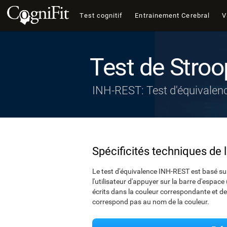
Test cognitif
Entrainement Cerebral
V
Test de Stroo
INH-REST: Test d'équivalen
Spécificités techniques de 
Le test d'équivalence INH-REST est basé sur
l'utilisateur d'appuyer sur la barre d'espac
écrits dans la couleur correspondante et de 
correspond pas au nom de la couleur.