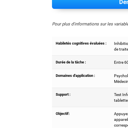
Dém
Pour plus d'informations sur les variab
Habiletés cognitives évaluées :
Inhibiti
de trai
Durée de la tâche :
Entre 6
Domaines d'application :
Psychol
Médecin
Support :
Test Inf
tablette
Objectif:
Appuyez 
appareil
corresp