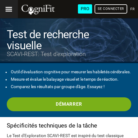
PRO
SE CONNECTER
FRA
Test de recherche
visuelle
SCAVI-REST: Test d'exploration
Outil d'évaluation cognitive pour mesurer les habiletés cérébrales.
Mesure et évalue le balayage visuel et le temps de réaction.
Comparez les résultats par groupe d'âge. Essayez !
DÉMARRER
Spécificités techniques de la tâche
Le Test d'Exploration SCAVI-REST est inspiré du test classique