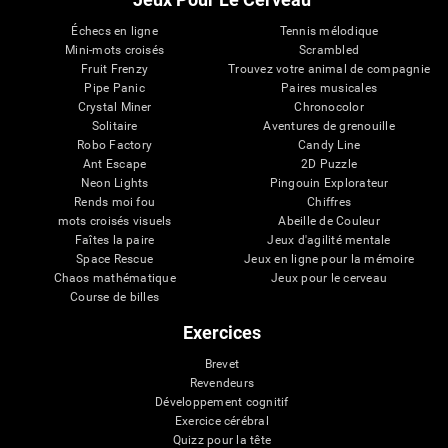
Échecs en ligne
Tennis mélodique
Mini-mots croisés
Scrambled
Fruit Frenzy
Trouvez votre animal de compagnie
Pipe Panic
Paires musicales
Crystal Miner
Chronocolor
Solitaire
Aventures de grenouille
Robo Factory
Candy Line
Ant Escape
2D Puzzle
Neon Lights
Pingouin Explorateur
Rends moi fou
Chiffres
mots croisés visuels
Abeille de Couleur
Faîtes la paire
Jeux d'agilité mentale
Space Rescue
Jeux en ligne pour la mémoire
Chaos mathématique
Jeux pour le cerveau
Course de billes
Exercices
Brevet
Revendeurs
Développement cognitif
Exercice cérébral
Quizz pour la tête