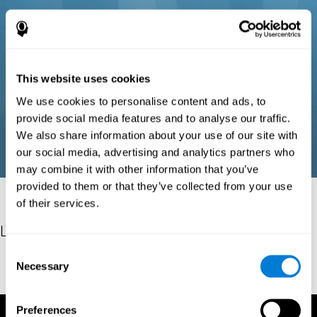
This website uses cookies
We use cookies to personalise content and ads, to
provide social media features and to analyse our traffic.
We also share information about your use of our site with
our social media, advertising and analytics partners who
may combine it with other information that you’ve
provided to them or that they’ve collected from your use
of their services.
Les références
Consent
Hinz, A. (1989). "The Tower of Hanoi". L'Enseignement
Necessary
Selection
Mathématique. 35: 289–321. doi:10.5169/seals-57378.
Preferences