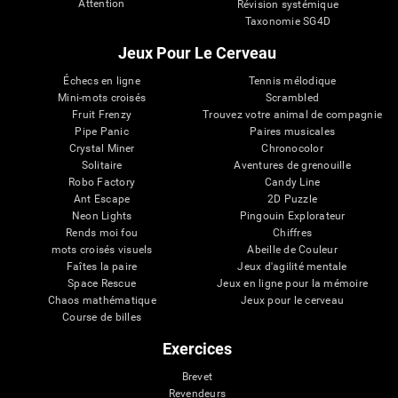
Attention
Révision systémique
Taxonomie SG4D
Jeux Pour Le Cerveau
Échecs en ligne
Tennis mélodique
Mini-mots croisés
Scrambled
Fruit Frenzy
Trouvez votre animal de compagnie
Pipe Panic
Paires musicales
Crystal Miner
Chronocolor
Solitaire
Aventures de grenouille
Robo Factory
Candy Line
Ant Escape
2D Puzzle
Neon Lights
Pingouin Explorateur
Rends moi fou
Chiffres
mots croisés visuels
Abeille de Couleur
Faîtes la paire
Jeux d'agilité mentale
Space Rescue
Jeux en ligne pour la mémoire
Chaos mathématique
Jeux pour le cerveau
Course de billes
Exercices
Brevet
Revendeurs