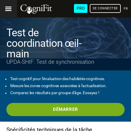
PRO
SE CONNECTER
FRA
Test de
coordination œil-
main
UPDA-SHIF: Test de synchronisation
Test cognitif pour l'évaluation des habiletés cognitives.
Mesure les zones cognitives associées à l'actualisation.
Comparez les résultats par groupe d'âge. Essayez !
DÉMARRER
Spécificités techniques de la tâche