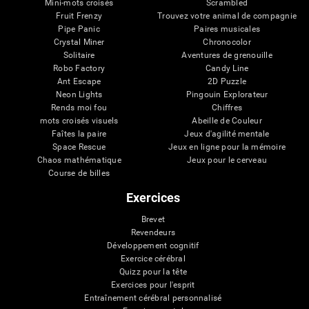
Mini-mots croisés
Scrambled
Fruit Frenzy
Trouvez votre animal de compagnie
Pipe Panic
Paires musicales
Crystal Miner
Chronocolor
Solitaire
Aventures de grenouille
Robo Factory
Candy Line
Ant Escape
2D Puzzle
Neon Lights
Pingouin Explorateur
Rends moi fou
Chiffres
mots croisés visuels
Abeille de Couleur
Faîtes la paire
Jeux d'agilité mentale
Space Rescue
Jeux en ligne pour la mémoire
Chaos mathématique
Jeux pour le cerveau
Course de billes
Exercices
Brevet
Revendeurs
Développement cognitif
Exercice cérébral
Quizz pour la tête
Exercices pour l'esprit
Entraînement cérébral personnalisé