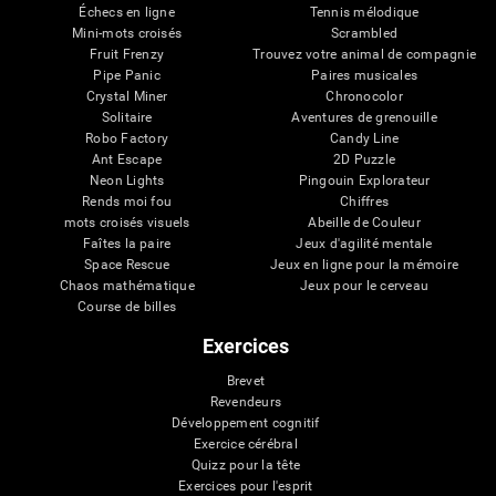
Échecs en ligne
Tennis mélodique
Mini-mots croisés
Scrambled
Fruit Frenzy
Trouvez votre animal de compagnie
Pipe Panic
Paires musicales
Crystal Miner
Chronocolor
Solitaire
Aventures de grenouille
Robo Factory
Candy Line
Ant Escape
2D Puzzle
Neon Lights
Pingouin Explorateur
Rends moi fou
Chiffres
mots croisés visuels
Abeille de Couleur
Faîtes la paire
Jeux d'agilité mentale
Space Rescue
Jeux en ligne pour la mémoire
Chaos mathématique
Jeux pour le cerveau
Course de billes
Exercices
Brevet
Revendeurs
Développement cognitif
Exercice cérébral
Quizz pour la tête
Exercices pour l'esprit