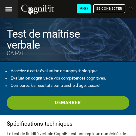
PRO
SE CONNECTER
FRA
Test de maîtrise
verbale
CAT-VF
Accédez à cette évaluation neuropsychologique.
Évaluation cognitive de vos compétences cognitives.
Comparez les résultats par tranche d’âge. Essaie!
DÉMARRER
Spécifications techniques
Le test de fluidité verbale CogniFit est une réplique numérisée de