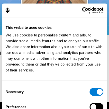
This website uses cookies
We use cookies to personalise content and ads, to
provide social media features and to analyse our traffic.
We also share information about your use of our site with
Les références
our social media, advertising and analytics partners who
may combine it with other information that you’ve
Donders, F. C. (1969). On the speed of mental processes. Acta
provided to them or that they’ve collected from your use
Psychologica, 30, 412–431. https://doi.org/10.1016/0001-
of their services.
6918(69)90065-1
Shepard, R. N., & Teghtsoonian, M. (1961). Retention of
information under conditions approaching a steady state.
Consent
Journal of Experimental Psychology, 62(3), 302–309.
Necessary
Selection
https://doi.org/10.1037/h0048606
Preferences