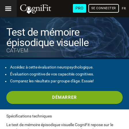
PRO
SE CONNECTER
FRA
Test de mémoire
épisodique visuelle
CAT-VEM
Accédez à cette évaluation neuropsychologique.
Évaluation cognitive de vos capacités cognitives.
Comparez les résultats par groupe d'âge. Essaie!
DÉMARRER
Spécifications techniques
Le test de mémoire épisodique visuelle CogniFit repose sur le