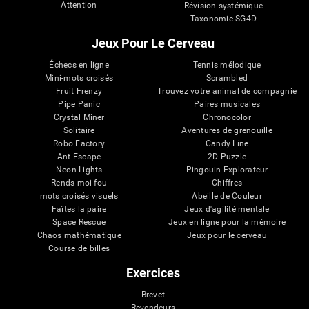
Attention
Révision systémique
Taxonomie SG4D
Jeux Pour Le Cerveau
Échecs en ligne
Tennis mélodique
Mini-mots croisés
Scrambled
Fruit Frenzy
Trouvez votre animal de compagnie
Pipe Panic
Paires musicales
Crystal Miner
Chronocolor
Solitaire
Aventures de grenouille
Robo Factory
Candy Line
Ant Escape
2D Puzzle
Neon Lights
Pingouin Explorateur
Rends moi fou
Chiffres
mots croisés visuels
Abeille de Couleur
Faîtes la paire
Jeux d'agilité mentale
Space Rescue
Jeux en ligne pour la mémoire
Chaos mathématique
Jeux pour le cerveau
Course de billes
Exercices
Brevet
Revendeurs