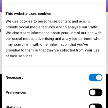
This website uses cookies
We use cookies to personalise content and ads, to
provide social media features and to analyse our traffic.
Les références
We also share information about your use of our site with
our social media, advertising and analytics partners who
Hooper, H. E. (1983). Hooper Visual Organization Test Manual.
may combine it with other information that you’ve
Los Angeles, CA: Western Psychological Services.
provided to them or that they’ve collected from your use
Merten, T. (2004). A Short Version of the Hooper Visual
of their services.
Organization Test: Reliability and Validity. Applied
neuropsychology, 11(2), 99-102.
https://doi.org/10.1207/s15324826an1102_5
Consent
Necessary
Selection
Preferences
Statistics