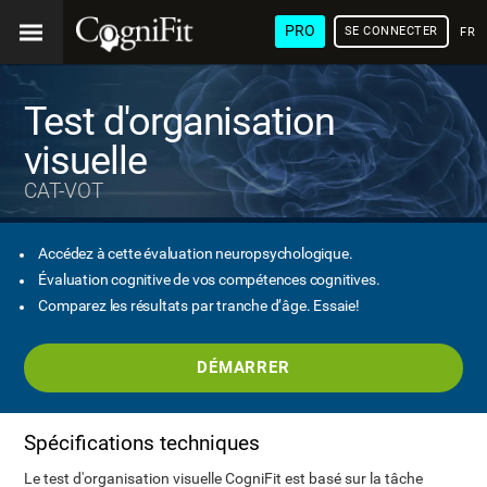
PRO
SE CONNECTER
FRA
Test d'organisation
visuelle
CAT-VOT
Accédez à cette évaluation neuropsychologique.
Évaluation cognitive de vos compétences cognitives.
Comparez les résultats par tranche d’âge. Essaie!
DÉMARRER
Spécifications techniques
Le test d'organisation visuelle CogniFit est basé sur la tâche