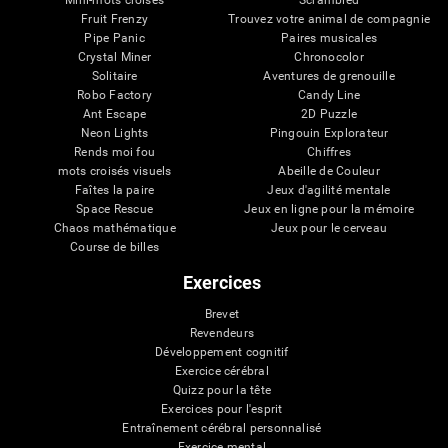
Mini-mots croisés
Scrambled
Fruit Frenzy
Trouvez votre animal de compagnie
Pipe Panic
Paires musicales
Crystal Miner
Chronocolor
Solitaire
Aventures de grenouille
Robo Factory
Candy Line
Ant Escape
2D Puzzle
Neon Lights
Pingouin Explorateur
Rends moi fou
Chiffres
mots croisés visuels
Abeille de Couleur
Faîtes la paire
Jeux d'agilité mentale
Space Rescue
Jeux en ligne pour la mémoire
Chaos mathématique
Jeux pour le cerveau
Course de billes
Exercices
Brevet
Revendeurs
Développement cognitif
Exercice cérébral
Quizz pour la tête
Exercices pour l'esprit
Entraînement cérébral personnalisé
Exercice mental