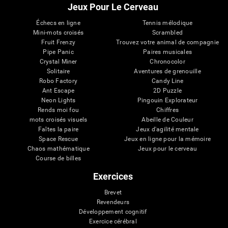
Jeux Pour Le Cerveau
Échecs en ligne
Tennis mélodique
Mini-mots croisés
Scrambled
Fruit Frenzy
Trouvez votre animal de compagnie
Pipe Panic
Paires musicales
Crystal Miner
Chronocolor
Solitaire
Aventures de grenouille
Robo Factory
Candy Line
Ant Escape
2D Puzzle
Neon Lights
Pingouin Explorateur
Rends moi fou
Chiffres
mots croisés visuels
Abeille de Couleur
Faîtes la paire
Jeux d'agilité mentale
Space Rescue
Jeux en ligne pour la mémoire
Chaos mathématique
Jeux pour le cerveau
Course de billes
Exercices
Brevet
Revendeurs
Développement cognitif
Exercice cérébral