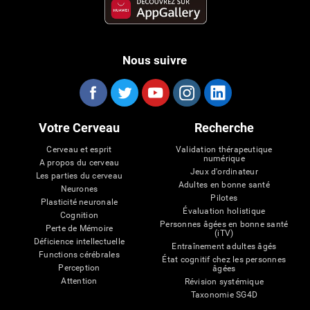
Nous suivre
Votre Cerveau
Recherche
Cerveau et esprit
Validation thérapeutique
numérique
A propos du cerveau
Jeux d'ordinateur
Les parties du cerveau
Adultes en bonne santé
Neurones
Pilotes
Plasticité neuronale
Évaluation holistique
Cognition
Personnes âgées en bonne santé
Perte de Mémoire
(iTV)
Déficience intellectuelle
Entraînement adultes âgés
Functions cérébrales
État cognitif chez les personnes
Perception
âgées
Attention
Révision systémique
Taxonomie SG4D