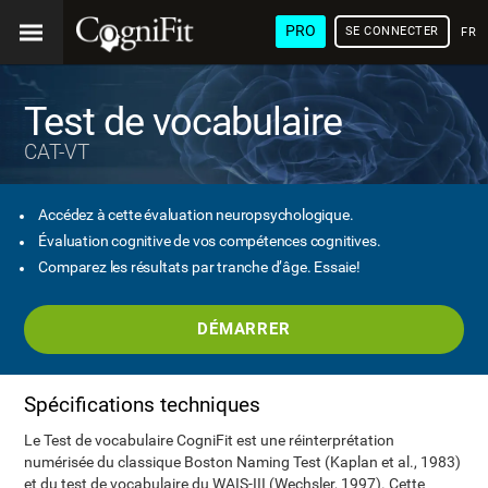
PRO
SE CONNECTER
FRA
Test de vocabulaire
CAT-VT
Accédez à cette évaluation neuropsychologique.
Évaluation cognitive de vos compétences cognitives.
Comparez les résultats par tranche d’âge. Essaie!
DÉMARRER
Spécifications techniques
Le Test de vocabulaire CogniFit est une réinterprétation
numérisée du classique Boston Naming Test (Kaplan et al., 1983)
et du test de vocabulaire du WAIS-III (Wechsler, 1997). Cette