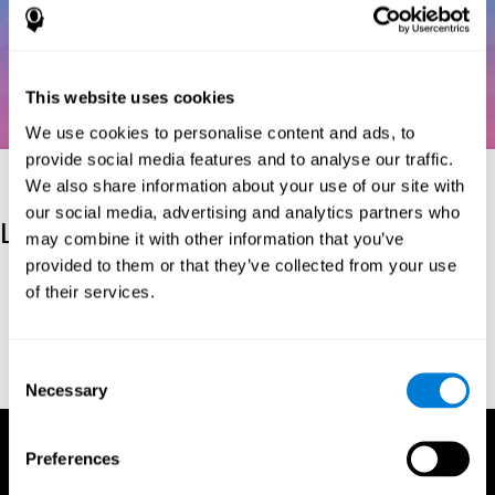
This website uses cookies
We use cookies to personalise content and ads, to
provide social media features and to analyse our traffic.
We also share information about your use of our site with
our social media, advertising and analytics partners who
Les références
may combine it with other information that you’ve
provided to them or that they’ve collected from your use
Kaplan, E., Goodglass, H., Weintraub, S. (1983). Boston Naming
of their services.
Test. Philadelphia: Lea & Febiger.
Wechsler, D. (1997). WAIS-III: Wechsler Adult Intelligence Scale -
Third edition administration and scoring manual. San Antonio,
Consent
TX: Psychological Corporation.
Necessary
Selection
Preferences