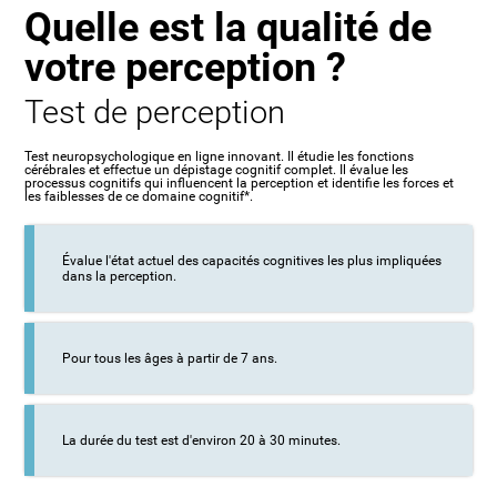
Quelle est la qualité de
votre perception ?
Test de perception
Test neuropsychologique en ligne innovant. Il étudie les fonctions
cérébrales et effectue un dépistage cognitif complet. Il évalue les
processus cognitifs qui influencent la perception et identifie les forces et
les faiblesses de ce domaine cognitif*.
Évalue l'état actuel des capacités cognitives les plus impliquées
dans la perception.
Pour tous les âges à partir de 7 ans.
La durée du test est d'environ 20 à 30 minutes.