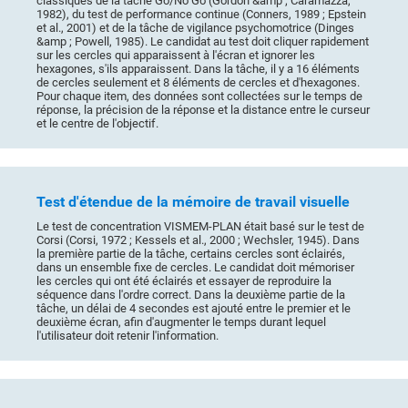
classiques de la tâche Go/No Go (Gordon &amp ; Caramazza,
1982), du test de performance continue (Conners, 1989 ; Epstein
et al., 2001) et de la tâche de vigilance psychomotrice (Dinges
&amp ; Powell, 1985). Le candidat au test doit cliquer rapidement
sur les cercles qui apparaissent à l'écran et ignorer les
hexagones, s'ils apparaissent. Dans la tâche, il y a 16 éléments
de cercles seulement et 8 éléments de cercles et d'hexagones.
Pour chaque item, des données sont collectées sur le temps de
réponse, la précision de la réponse et la distance entre le curseur
et le centre de l'objectif.
Test d'étendue de la mémoire de travail visuelle
Le test de concentration VISMEM-PLAN était basé sur le test de
Corsi (Corsi, 1972 ; Kessels et al., 2000 ; Wechsler, 1945). Dans
la première partie de la tâche, certains cercles sont éclairés,
dans un ensemble fixe de cercles. Le candidat doit mémoriser
les cercles qui ont été éclairés et essayer de reproduire la
séquence dans l'ordre correct. Dans la deuxième partie de la
tâche, un délai de 4 secondes est ajouté entre le premier et le
deuxième écran, afin d'augmenter le temps durant lequel
l'utilisateur doit retenir l'information.