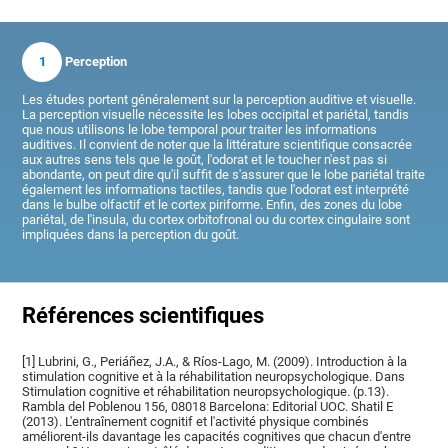
1
Perception
Les études portent généralement sur la perception auditive et visuelle.
La perception visuelle nécessite les lobes occipital et pariétal, tandis
que nous utilisons le lobe temporal pour traiter les informations
auditives. Il convient de noter que la littérature scientifique consacrée
aux autres sens tels que le goût, l'odorat et le toucher n'est pas si
abondante, on peut dire qu'il suffit de s'assurer que le lobe pariétal traite
également les informations tactiles, tandis que l'odorat est interprété
dans le bulbe olfactif et le cortex piriforme. Enfin, des zones du lobe
pariétal, de l'insula, du cortex orbitofronal ou du cortex cingulaire sont
impliquées dans la perception du goût.
Références scientifiques
[1] Lubrini, G., Periáñez, J.A., & Ríos-Lago, M. (2009). Introduction à la
stimulation cognitive et à la réhabilitation neuropsychologique. Dans
Stimulation cognitive et réhabilitation neuropsychologique. (p.13).
Rambla del Poblenou 156, 08018 Barcelona: Editorial UOC. Shatil E
(2013). L'entraînement cognitif et l'activité physique combinés
améliorent-ils davantage les capacités cognitives que chacun d'entre