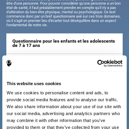
être d'une personne. Pour pouvoir considérer qu'une personne a un bon
état de santé, il faut préalablement prendre en compte qu'il n'y a pas
d'altération du bien-être physique, mental ou psychologique. Ce test
commence donc par un bref questionnaire axé sur ces trois domaines,
où il s'agit en premier lieu d'écarter tout déséquilibre dans un aspect
fondamental de notre vie.
Questionnaire pour les enfants et les adolescents
de 7 à 17 ans
Consiste en une série de questions faciles à répondre qui
doivent être remplies par le tuteur ou le professionnel
responsable de l'évaluation. Le questionnaire comprend des
questions sur les domaines suivants : le bien-être physique (être
dans un état physique approprié), le bien-être psychologique (un
This website uses cookies
bon état de nos processus cognitifs et émotionnels) et le bien-
être social (maintenir des relations saines et riches avec les
We use cookies to personalise content and ads, to
personnes qui nous entourent). Les questions appartenant à
provide social media features and to analyse our traffic.
chaque domaine sont adaptées à la vie quotidienne des enfants
et des adolescents de cet âge.
We also share information about your use of our site with
our social media, advertising and analytics partners who
may combine it with other information that you’ve
Questionnaire pour les adultes et les personnes
provided to them or that they’ve collected from your use