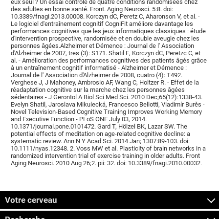
eux seul ? Un essai contrôlé de quatre conditions randomisées chez
des adultes en bonne santé. Front. Aging Neurosci. 5:8. doi:
10.3389/fnagi.2013.00008. Korczyn dC, Peretz C, Aharonson V, et al. -
Le logiciel d'entraînement cognitif CogniFit améliore davantage les
performances cognitives que les jeux informatiques classiques : étude
d'intervention prospective, randomisée et en double aveugle chez les
personnes âgées.Alzheimer et Démence : Journal de l' Association
d'Alzheimer de 2007, tres (3): S171. Shatil E, Korczyn dC, Peretzc C, et
al. - Amélioration des performances cognitives des patients âgés grâce
à un entraînement cognitif informatisé - Alzheimer et Démence :
Journal de l' Association d'Alzheimer de 2008, cuatro (4): T492.
Verghese J, J Mahoney, Ambrosio AF, Wang C, Holtzer R. - Effet de la
réadaptation cognitive sur la marche chez les personnes âgées
sédentaires - J Gerontol A Biol Sci Med Sci. 2010 Dec;65(12):1338-43.
Evelyn Shatil, Jaroslava Mikulecká, Francesco Bellotti, Vladimír Burěs -
Novel Television-Based Cognitive Training Improves Working Memory
and Executive Function - PLoS ONE July 03, 2014.
10.1371/journal.pone.0101472. Gard T, Hölzel BK, Lazar SW. The
potential effects of meditation on age-related cognitive decline: a
systematic review. Ann N Y Acad Sci. 2014 Jan; 1307:89-103. doi:
10.1111/nyas.12348. 2. Voss MW et al. Plasticity of brain networks in a
randomized intervention trial of exercise training in older adults. Front
Aging Neurosci. 2010 Aug 26;2. pii: 32. doi: 10.3389/fnagi.2010.00032.
Votre cerveau