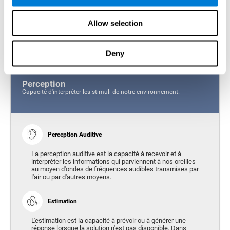
réunir les informations perçues par les différents organes sensoriels
afin que nous puissions interagir efficacement avec les stimuli
externes, indépendamment de l'organe sensoriel stimulé.
Allow selection
Étant donné l'importance de la perception dans notre vie, la batterie de
perception CogniFit (CAB-PC) accorde une grande importance à la
mesure des capacités suivantes:
Deny
Perception
Capacité d'interpréter les stimuli de notre environnement.
Perception Auditive
La perception auditive est la capacité à recevoir et à
interpréter les informations qui parviennent à nos oreilles
au moyen d'ondes de fréquences audibles transmises par
l'air ou par d'autres moyens.
Estimation
L'estimation est la capacité à prévoir ou à générer une
réponse lorsque la solution n'est pas disponible. Dans