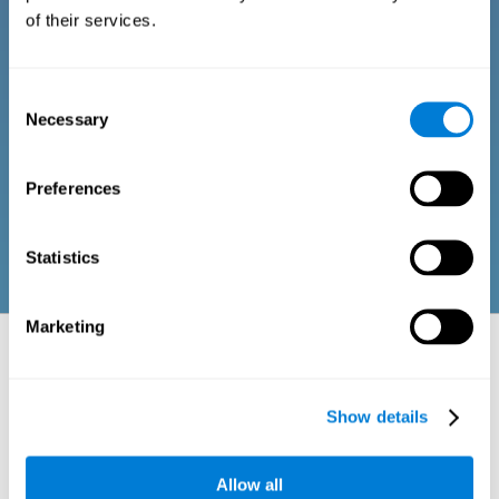
âgées
of their services.
Consiste en une série de questions auxquelles il est facile de
Consent
répondre et qui peuvent être complétées par le professionnel
responsable de l'évaluation ou par la personne qui passe le test
Necessary
Selection
d'évaluation cognitive générale. Le questionnaire recueille des
éléments sur le bien-être psychologique, les signes liés au bien-
être physique ou aux relations sociales (frustrations ou
incompréhensions sociales dues à un manque de perception,
Preferences
etc.) Les questions de chaque domaine sont adaptées aux
routines et aux activités des adultes ou des personnes âgées.
Statistics
Marketing
Aspects neuropsychologiques évalués :
domaines et capacités cognitives
Show details
La perception est le processus qui nous aide à interagir avec notre
environnement à travers les différents sens (vue, ouïe, toucher...) Dans
ce processus, notre cerveau est chargé d'intégrer les différents stimuli
perçus, de lui donner une idée de l'ensemble et d'interpréter ces
Allow all
informations. Les zones cérébrales d'association sont chargées de