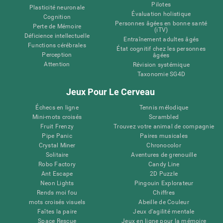
Pilotes
Plasticité neuronale
Évaluation holistique
Cognition
Personnes âgées en bonne santé
Perte de Mémoire
(iTV)
Déficience intellectuelle
Entraînement adultes âgés
Functions cérébrales
État cognitif chez les personnes
Perception
âgées
Attention
Révision systémique
Taxonomie SG4D
Jeux Pour Le Cerveau
Échecs en ligne
Tennis mélodique
Mini-mots croisés
Scrambled
Fruit Frenzy
Trouvez votre animal de compagnie
Pipe Panic
Paires musicales
Crystal Miner
Chronocolor
Solitaire
Aventures de grenouille
Robo Factory
Candy Line
Ant Escape
2D Puzzle
Neon Lights
Pingouin Explorateur
Rends moi fou
Chiffres
mots croisés visuels
Abeille de Couleur
Faîtes la paire
Jeux d'agilité mentale
Space Rescue
Jeux en ligne pour la mémoire