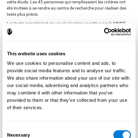
cette étude. Les 45 personnes qui remplissaient les critères ont
été invitées à se rendre au centre de recherche pour réaliser des
tests plus précis.
Les tests consistaient en une évaluation cognitive par le MMSE
(Mini-Mental State Examination) et une évaluation de la marche.
Au cours de ces processus, 21 participants ont été éliminés car ils
critères d'inclusion
ne remplissaient pas les
:
Avoir 70 ans ou plus.
This website uses cookies
Pouvoir et s'engager à réaliser l'étude dans son intégralité.
We use cookies to personalise content and ads, to
Être sédentaire, c'est à dire faire de l'exercice physique une
provide social media features and to analyse our traffic.
fois par semaine ou moins.
We also share information about your use of our site with
Marche lente (<1.0m/s).
our social media, advertising and analytics partners who
Absence de démence (c'est à dire sans diagnostic clinique de
may combine it with other information that you’ve
démence, avec un score ≥5 dans le crible téléphonique et ≥25
provided to them or that they’ve collected from your use
pour le MMSE).
of their services.
Capacité à se déplacer de façon autonome.
Ne pas avoir été hospitalisé durant les trois derniers mois
pour des maladies graves, de la chirurgie et ne pas présenter
Consent
de maladies neurologiques ou psychiatriques graves dans
Necessary
Selection