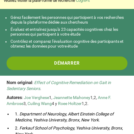
veuillez visiter la plate-forme de recherche
CogniFit
Gérez facilement les personnes qui participent à vos recherches
depuis la plateforme dédiée aux chercheurs
Évaluez et entraînez jusqu'à 23 capacités cognitives chez les
personnes qui participent à votre étude
Contrôlez et comparez l'évaluation cognitive des participants et
obtenez les données pour votre étude
DÉMARRER
Nom original
:
Effect of Cognitive Remediation on Gait in
Sedentary Seniors
.
Autores
:
Joe Verghese
1,
Jeannette Mahoney
1,2,
Anne F.
Ambrose
3,
Cuiling Wang
4 y
Roee Holtzer
1,2.
1.
Department of Neurology, Albert Einstein College of
Medicine, Yeshiva University, Bronx, New York
.
2.
Ferkauf School of Psychology, Yeshiva University, Bronx,