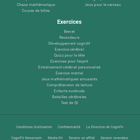
Chaos mathématique
Jeux pour le cerveau
Course de billes
Exercices
Brevet
Revendeurs
Développement cognitif
Exercice cérébral
Quizz pour la tête
Exercices pour l'esprit
Entraînement cérébral personnalisé
Exercice mental
Jeux mathématiques amusants
Compréhension de lecture
Enfants surdoués
Batailles cérébrales
Test de QI
Conditions d'utilisation
Confidentialité
La Direction de CogniFit
CogniFit Newsroom
Media Kit
Devenir un affilié
Devenir revendeur