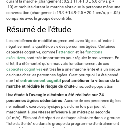
durant la marche (changement : 8.2 ± 11.4-1.3 ± 6.8 cm/s, p =
.10) et mobilité durant la marche alors que la personne mène une
conversation (changement : 19.9 ± 14.9-2.5 ± 20.1 cm/s, p = .05)
comparés avec le groupe de contrôle.
Résumé de l'étude
Les problèmes de mobilité augmentent avec l'âge et affectent
négativement la qualité de vie des personnes âgées. Certaines
capacités cognitive, comme l'
attention
et les
fonctions
exécutives
, sont très importantes pour réguler le mouvement. En
effet, il a été montré qu'un mauvais fonctionnement de ces
capacités cognitives
est très lié à une marche lente et à un risque
de chute chez les perosnnes âgées. C'est pourquoi il a été pensé
el
entraînement cognitif
peut améliorer la vitesse de la
que l'
marche et réduire le risque de chute
chez cette population.
étude à l'aveugle aléatoire a été réalisée sur 24
Une
personnes âgées sédentaires
. Aucune de ces personnes âgées
ne réalisait d'exercice physique plus d'une fois par jour, et
marchaient à une vitesse inférieure à un mètre par seconde
(<1m/s). Elles ont été réparties de façon aléatoire dans le groupe
"liste d'attente" ou dans le groupe du programme d'entraînement