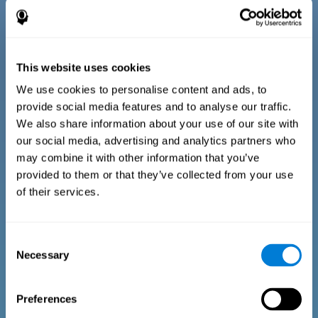
nuestro entorno). Las preguntas pertenecientes a cada dominio
están adaptadas para las rutinas y actividades de los niños de
esta edad.
This website uses cookies
Criterios diagnósticos en adolescentes de 13 a 17
años:
We use cookies to personalise content and ads, to
provide social media features and to analyse our traffic.
We also share information about your use of our site with
Consta de una serie de ítems de fácil respuesta que deben ser
our social media, advertising and analytics partners who
cumplimentados por el tutor o profesional responsable de la
may combine it with other information that you’ve
evaluación. El cuestionario recoge preguntas sobre los
siguientes dominios: Bienestar físico (estar en una condición
provided to them or that they’ve collected from your use
física apropiada), Bienestar psicológico (un buen estado de
nuestros procesos cognitivos, de la memoria y emocionales) y
of their services.
Bienestar social (mantener unas relaciones sanas y ricas con
las personas de nuestro entorno). Las preguntas pertenecientes
a cada dominio están adaptadas para el día a día de los niños y
adolescentes de esta edad.
Consent
Necessary
Selection
Criterios diagnósticos en adultos y mayores
Preferences