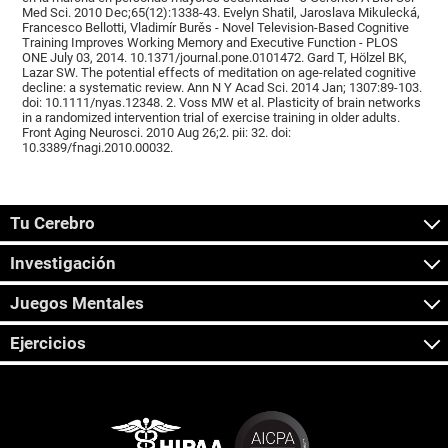
Med Sci. 2010 Dec;65(12):1338-43. Evelyn Shatil, Jaroslava Mikulecká,
Francesco Bellotti, Vladimír Burěs - Novel Television-Based Cognitive
Training Improves Working Memory and Executive Function - PLOS
ONE July 03, 2014. 10.1371/journal.pone.0101472. Gard T, Hölzel BK,
Lazar SW. The potential effects of meditation on age-related cognitive
decline: a systematic review. Ann N Y Acad Sci. 2014 Jan; 1307:89-103.
doi: 10.1111/nyas.12348. 2. Voss MW et al. Plasticity of brain networks
in a randomized intervention trial of exercise training in older adults.
Front Aging Neurosci. 2010 Aug 26;2. pii: 32. doi:
10.3389/fnagi.2010.00032.
Tu Cerebro
Investigación
Juegos Mentales
Ejercicios