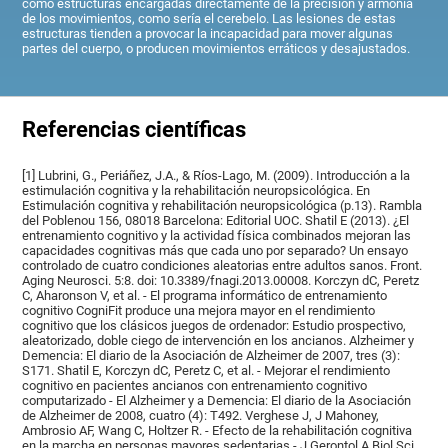
como estructuras encargadas directamente de la precisión y armonía
de los movimientos, como sería el cerebelo. Las lesiones de estas
estructuras tienden a provocar la incapacidad para mover algunas
partes del cuerpo, o producen movimientos erráticos y desajustados.
Referencias científicas
[1] Lubrini, G., Periáñez, J.A., & Ríos-Lago, M. (2009). Introducción a la
estimulación cognitiva y la rehabilitación neuropsicológica. En
Estimulación cognitiva y rehabilitación neuropsicológica (p.13). Rambla
del Poblenou 156, 08018 Barcelona: Editorial UOC. Shatil E (2013). ¿El
entrenamiento cognitivo y la actividad física combinados mejoran las
capacidades cognitivas más que cada uno por separado? Un ensayo
controlado de cuatro condiciones aleatorias entre adultos sanos. Front.
Aging Neurosci. 5:8. doi: 10.3389/fnagi.2013.00008. Korczyn dC, Peretz
C, Aharonson V, et al. - El programa informático de entrenamiento
cognitivo CogniFit produce una mejora mayor en el rendimiento
cognitivo que los clásicos juegos de ordenador: Estudio prospectivo,
aleatorizado, doble ciego de intervención en los ancianos. Alzheimer y
Demencia: El diario de la Asociación de Alzheimer de 2007, tres (3):
S171. Shatil E, Korczyn dC, Peretz C, et al. - Mejorar el rendimiento
cognitivo en pacientes ancianos con entrenamiento cognitivo
computarizado - El Alzheimer y a Demencia: El diario de la Asociación
de Alzheimer de 2008, cuatro (4): T492. Verghese J, J Mahoney,
Ambrosio AF, Wang C, Holtzer R. - Efecto de la rehabilitación cognitiva
en la marcha en personas mayores sedentarias - J Gerontol A Biol Sci