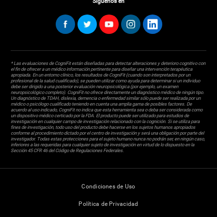
Síguenos en
* Las evaluaciones de CogniFit están diseñadas para detectar alteraciones y deterioro cognitivo con
el fin de ofrecer a un médico información pertinente para diseñar una intervención terapéutica
apropiada. En un entorno clínico, los resultados de CogniFit (cuando son interpretados por un
profesional de la salud cualificado), se pueden utilizar como ayuda para determinar si un individuo
debe ser dirigido a una posterior evaluación neuropsicológica (por ejemplo, un examen
neuropsicológico completo). CogniFit no ofrece directamente un diagnóstico médico de ningún tipo.
Un diagnóstico de TDAH, dislexia, demencia o enfermedad similar sólo puede ser realizada por un
médico o psicólogo cualificado teniendo en cuenta una amplia gama de posibles factores. De
acuerdo al uso indicado, CogniFit no indica que esta herramienta sea o deba ser considerada como
un dispositivo médico certicado por la FDA. El producto puede ser utilizado para estudios de
investigación en cualquier campo de investigación relacionado con la cognición. Si se utiliza para
fines de investigación, todo uso del producto debe hacerse en los sujetos humanos apropiados
conforme al procedimiento dictado por el centro de investigación y será una obligación por parte del
investigador. Todas estas protecciones para el sujeto humano nunca no podrán ser, en ningún caso,
inferiores a las requeridas para cualquier sujeto de investigación en virtud de lo dispuesto en la
Sección 45 CFR 46 del Código de Regulaciones Federales.
Condiciones de Uso
Política de Privacidad