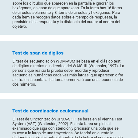
sobre los círculos que aparecen en la pantalla e ignorar los
hexágonos, en caso de que aparezcan. En la tarea hay 16 ítems
de círculos solamente y 8 ítems de círculos y hexágonos. Para
cada ítem se recogen datos sobre el tiempo de respuesta, la
precisión de la respuesta y la distancia del cursor al centro del
objetivo.
Test de span de dígitos
El test de secuenciación WOM-ASM se basa en el clásico test
de dígitos directos e indirectos del WAIS-III (Wechsler, 1997). La
persona que realiza la prueba debe recordar y reproducir
secuencias numéricas cada vez más largas, que aparecen cifra
a cifra en la pantalla. La tarea comenzará con una secuencia de
dos números.
Test de coordinación oculomanual
El Test de Sincronización UPDA-SHIF se basa en el Vienna Test
System (VST) (Whiteside, 2002). En esta tarea se pide al
examinado que siga con atención y precisión una bola que se
mueve a lo largo de una trayectoria. Se tendrá en cuenta la
distancia en píxeles entre el centro de la bola y el cursor movido