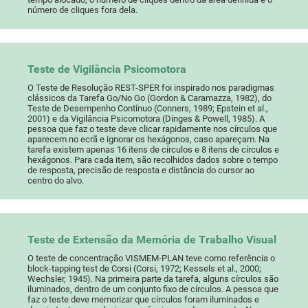
número de cliques fora dela.
Teste de Vigilância Psicomotora
O Teste de Resolução REST-SPER foi inspirado nos paradigmas
clássicos da Tarefa Go/No Go (Gordon & Caramazza, 1982), do
Teste de Desempenho Contínuo (Conners, 1989; Epstein et al.,
2001) e da Vigilância Psicomotora (Dinges & Powell, 1985). A
pessoa que faz o teste deve clicar rapidamente nos círculos que
aparecem no ecrã e ignorar os hexágonos, caso apareçam. Na
tarefa existem apenas 16 itens de círculos e 8 itens de círculos e
hexágonos. Para cada item, são recolhidos dados sobre o tempo
de resposta, precisão de resposta e distância do cursor ao
centro do alvo.
Teste de Extensão da Memória de Trabalho Visual
O teste de concentração VISMEM-PLAN teve como referência o
block-tapping test de Corsi (Corsi, 1972; Kessels et al., 2000;
Wechsler, 1945). Na primeira parte da tarefa, alguns círculos são
iluminados, dentro de um conjunto fixo de círculos. A pessoa que
faz o teste deve memorizar que círculos foram iluminados e