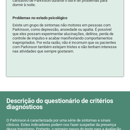
cansativo de Parkinson durante o dia e ter problemas para
dormir à noite.
Problemas no estado psicológico
Existe um grupo de sintomas não motores em pessoas com
Parkinson, como depressão, ansiedade ou apatia. É possível
que eles possam experimentar alucinações, delírios, perda de
controle de impulso e acabar manifestando comportamentos
inapropriados. Por esta razão, não é incomum que os pacientes
com Parkinson também estejam tristes e não tenham interesse
nas atividades que sempre gostaram.
Descrição do questionário de critérios
diagnósticos
O Parkinson é caracterizada por uma série de sintomas e sinais
clínicos. Estes indicadores podem nos fazer suspeitar da presença
desse transtorno. Portanto, o primeiro passo do teste para a Avaliação