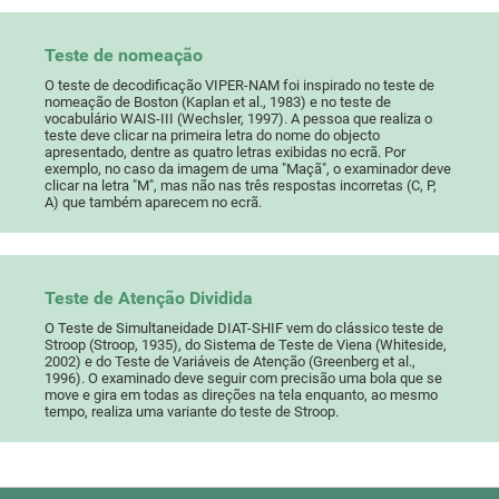
Teste de nomeação
O teste de decodificação VIPER-NAM foi inspirado no teste de
nomeação de Boston (Kaplan et al., 1983) e no teste de
vocabulário WAIS-III (Wechsler, 1997). A pessoa que realiza o
teste deve clicar na primeira letra do nome do objecto
apresentado, dentre as quatro letras exibidas no ecrã. Por
exemplo, no caso da imagem de uma "Maçã", o examinador deve
clicar na letra "M", mas não nas três respostas incorretas (C, P,
A) que também aparecem no ecrã.
Teste de Atenção Dividida
O Teste de Simultaneidade DIAT-SHIF vem do clássico teste de
Stroop (Stroop, 1935), do Sistema de Teste de Viena (Whiteside,
2002) e do Teste de Variáveis de Atenção (Greenberg et al.,
1996). O examinado deve seguir com precisão uma bola que se
move e gira em todas as direções na tela enquanto, ao mesmo
tempo, realiza uma variante do teste de Stroop.