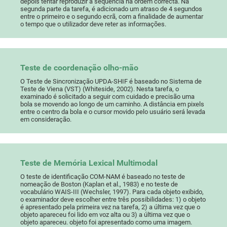
depois tentar reproduzir a sequência na ordem correcta. Na
segunda parte da tarefa, é adicionado um atraso de 4 segundos
entre o primeiro e o segundo ecrã, com a finalidade de aumentar
o tempo que o utilizador deve reter as informações.
Teste de coordenação olho-mão
O Teste de Sincronização UPDA-SHIF é baseado no Sistema de
Teste de Viena (VST) (Whiteside, 2002). Nesta tarefa, o
examinado é solicitado a seguir com cuidado e precisão uma
bola se movendo ao longo de um caminho. A distância em pixels
entre o centro da bola e o cursor movido pelo usuário será levada
em consideração.
Teste de Memória Lexical Multimodal
O teste de identificação COM-NAM é baseado no teste de
nomeação de Boston (Kaplan et al., 1983) e no teste de
vocabulário WAIS-III (Wechsler, 1997). Para cada objeto exibido,
o examinador deve escolher entre três possibilidades: 1) o objeto
é apresentado pela primeira vez na tarefa, 2) a última vez que o
objeto apareceu foi lido em voz alta ou 3) a última vez que o
objeto apareceu. objeto foi apresentado como uma imagem.