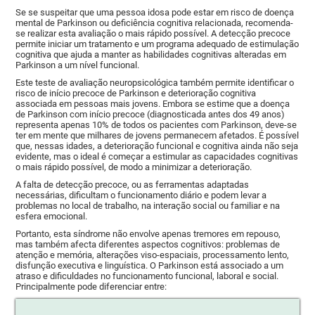
Se se suspeitar que uma pessoa idosa pode estar em risco de doença
mental de Parkinson ou deficiência cognitiva relacionada, recomenda-
se realizar esta avaliação o mais rápido possível. A detecção precoce
permite iniciar um tratamento e um programa adequado de estimulação
cognitiva que ajuda a manter as habilidades cognitivas alteradas em
Parkinson a um nível funcional.
Este teste de avaliação neuropsicológica também permite identificar o
risco de início precoce de Parkinson e deterioração cognitiva
associada em pessoas mais jovens. Embora se estime que a doença
de Parkinson com início precoce (diagnosticada antes dos 49 anos)
representa apenas 10% de todos os pacientes com Parkinson, deve-se
ter em mente que milhares de jovens permanecem afetados. É possível
que, nessas idades, a deterioração funcional e cognitiva ainda não seja
evidente, mas o ideal é começar a estimular as capacidades cognitivas
o mais rápido possível, de modo a minimizar a deterioração.
A falta de detecção precoce, ou as ferramentas adaptadas
necessárias, dificultam o funcionamento diário e podem levar a
problemas no local de trabalho, na interação social ou familiar e na
esfera emocional.
Portanto, esta síndrome não envolve apenas tremores em repouso,
mas também afecta diferentes aspectos cognitivos: problemas de
atenção e memória, alterações viso-espaciais, processamento lento,
disfunção executiva e linguística. O Parkinson está associado a um
atraso e dificuldades no funcionamento funcional, laboral e social.
Principalmente pode diferenciar entre: