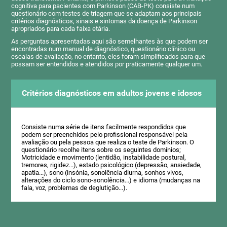
cognitiva para pacientes com Parkinson (CAB-PK) consiste num
questionário com testes de triagem que se adaptam aos principais
critérios diagnósticos, sinais e sintomas da doença de Parkinson
apropriados para cada faixa etária.
As perguntas apresentadas aqui são semelhantes às que podem ser
encontradas num manual de diagnóstico, questionário clínico ou
escalas de avaliação, no entanto, eles foram simplificados para que
possam ser entendidos e atendidos por praticamente qualquer um.
Critérios diagnósticos em adultos jovens e idosos
Consiste numa série de itens facilmente respondidos que
podem ser preenchidos pelo profissional responsável pela
avaliação ou pela pessoa que realiza o teste de Parkinson. O
questionário recolhe itens sobre os seguintes domínios;
Motricidade e movimento (lentidão, instabilidade postural,
tremores, rigidez...), estado psicológico (depressão, ansiedade,
apatia...), sono (insónia, sonolência diurna, sonhos vivos,
alterações do ciclo sono-sonolência...) e idioma (mudanças na
fala, voz, problemas de deglutição...).