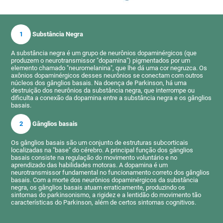
1
Substância Negra
A substância negra é um grupo de neurônios dopaminérgicos (que
produzem o neurotransmissor "dopamina") pigmentados por um
elemento chamado "neuromelanina", que lhe dá uma cor negruzca. Os
axônios dopaminérgicos desses neurônios se conectam com outros
núcleos dos gânglios basais. Na doença de Parkinson, há uma
destruição dos neurônios da substância negra, que interrompe ou
dificulta a conexão da dopamina entre a substância negra e os gânglios
basais.
2
Gânglios basais
Os gânglios basais são um conjunto de estruturas subcorticais
localizadas na "base" do cérebro. A principal função dos gânglios
basais consiste na regulação do movimento voluntário e no
aprendizado das habilidades motoras. A dopamina é um
neurotransmissor fundamental no funcionamento correto dos gânglios
basais. Com a morte dos neurônios dopaminérgicos da substância
negra, os gânglios basais atuam erraticamente, produzindo os
sintomas do parkinsonismo, a rigidez e a lentidão do movimento tão
características do Parkinson, além de certos sintomas cognitivos.