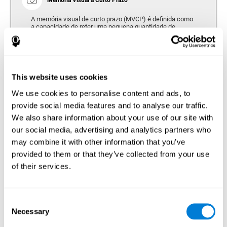
A memória visual de curto prazo (MVCP) é definida como
a capacidade de reter uma pequena quantidade de
informação visual (letras, figuras, cores...) por um curto
período de tempo. A memória visual de curto prazo parece
ser afetada em pessoas com doença de Parkinson,
deixando a memória verbal de curto prazo em boa forma.
As alterações na memória visual de curto prazo são
consideradas como correspondendo à gravidade da
This website uses cookies
doença e ao desempenho motor do utilizador.
We use cookies to personalise content and ads, to
Memória de Trabalho
provide social media features and to analyse our traffic.
We also share information about your use of our site with
Memória de trabalho e Parkinson. Memória de trabalho é
our social media, advertising and analytics partners who
a capacidade de reter e manipular informações
necessárias para tarefas cognitivas complexas, como a
may combine it with other information that you’ve
compreensão, aprendizagem e raciocínio do idioma. Um
déficit na memória de trabalho relacionado ao Parkinson
provided to them or that they’ve collected from your use
pode implicar dificuldades em entender linguagem
of their services.
escrita, linguagem falada ou para trabalhar com a
informação recebida.
Consent
Necessary
Selection
Coordenação