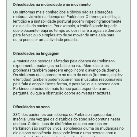
Dificuldades na motricidade e no movimento
Os sintomas mais conhecidos e óbvios são as alterações
motoras visíveis na doença de Parkinson. O tremor, a rigidez, a
lentidão e a instabilidade postural podem impedir grandemente
o dia a dia do paciente. Por exemplo, a lentidão pode impedir
que o paciente reaja no tempo ao cozinhar e a água se derrube
para ferver, ou o simples ato de se mover de uma sala para
outra pode ser uma atividade pesada.
Dificuldades na línguagem
A maioria das pessoas afetadas pela doença de Parkinson
experimenta mudanças na fala e na voz. Além disso, os
problemas também parecem engolir com o avanço da doença.
Os sintomas que aparecem no resto do corpo (tremores, rigidez
e lentidão) também podem ocorrer nos músculos responsáveis ​​
pela fala e engolir. Desta forma, é possível que a pessoa com
Parkinson precise de mais tempo para responder a uma
pergunta, ou que a obstrução ocorre ao misturar texturas.
Dificuldades no sono
33% dos pacientes com doença de Parkinson apresentam
insônia, uma vez que os distúrbios do sono são comuns nesta
doença. Outros tipos de distúrbios do sono comuns em
Parkinson são sonhos vivos, sonolência diurna ou mudanças no
ciclo sono-sonolência. Isso pode levar a uma pessoa com o