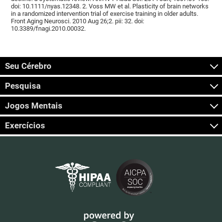
doi: 10.1111/nyas.12348. 2. Voss MW et al. Plasticity of brain networks
in a randomized intervention trial of exercise training in older adults.
Front Aging Neurosci. 2010 Aug 26;2. pii: 32. doi:
10.3389/fnagi.2010.00032.
Seu Cérebro
Pesquisa
Jogos Mentais
Exercícios