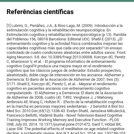
Referências científicas
[1] Lubrini, G., Periáñez, J.A., & Ríos-Lago, M. (2009). Introducción a la
estimulación cognitiva y la rehabilitación neuropsicológica. En
Estimulación cognitiva y rehabilitación neuropsicológica (p.13). Rambla
del Poblenou 156, 08018 Barcelona: Editorial UOC. Shatil E (2013). ¿El
entrenamiento cognitivo y la actividad física combinados mejoran las
capacidades cognitivas más que cada uno por separado? Un ensayo
controlado de cuatro condiciones aleatorias entre adultos sanos. Front.
Aging Neurosci. 5:8. doi: 10.3389/fnagi.2013.00008. Korczyn dC, Peretz
C, Aharonson V, et al. - El programa informático de entrenamiento
cognitivo CogniFit produce una mejora mayor en el rendimiento
cognitivo que los clásicos juegos de ordenador: Estudio prospectivo,
aleatorizado, doble ciego de intervención en los ancianos. Alzheimer y
Demencia: El diario de la Asociación de Alzheimer de 2007, tres (3):
S171. Shatil E, Korczyn dC, Peretz C, et al. - Mejorar el rendimiento
cognitivo en pacientes ancianos con entrenamiento cognitivo
computarizado - El Alzheimer y a Demencia: El diario de la Asociación
de Alzheimer de 2008, cuatro (4): T492. Verghese J, J Mahoney,
Ambrosio AF, Wang C, Holtzer R. - Efecto de la rehabilitación cognitiva
en la marcha en personas mayores sedentarias - J Gerontol A Biol Sci
Med Sci. 2010 Dec;65(12):1338-43. Evelyn Shatil, Jaroslava Mikulecká,
Francesco Bellotti, Vladimír Burěs - Novel Television-Based Cognitive
Training Improves Working Memory and Executive Function - PLOS
ONE July 03, 2014. 10.1371/journal.pone.0101472. Gard T, Hölzel BK,
Lazar SW. The potential effects of meditation on age-related cognitive
decline: a systematic review. Ann N Y Acad Sci. 2014 Jan; 1307:89-103.