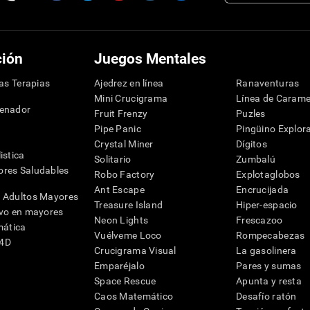
ción
Juegos Mentales
las Terapias
Ajedrez en línea
Ranaventuras
Mini Crucigrama
Línea de Carame
denador
Fruit Frenzy
Puzles
Pipe Panic
Pingüino Explor
Crystal Miner
Dígitos
istica
Solitario
Zumbalú
res Saludables
Robo Factory
Explotaglobos
Ant Escape
Encrucijada
 Adultos Mayores
Treasure Island
Hiper-espacio
ivo en mayores
Neon Lights
Frescazoo
mática
Vuélveme Loco
Rompecabezas
G4D
Crucigrama Visual
La gasolinera
Emparéjalo
Pares y sumas
Space Rescue
Apunta y resta
Caos Matemático
Desafío ratón