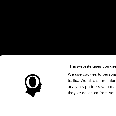
This website uses cookie
* Las evaluaciones de CogniFit están diseñadas para detectar alte
clínico, los resultados de CogniFit (cuando son interpretados por 
neuropsicológica (por ejemplo, un examen neuropsicológico compl
We use cookies to personal
puede ser realizada por un médico o psicólogo cualificado tenie
traffic. We also share info
un dispositivo médico certicado por la FDA. El producto puede ser 
uso del producto debe hacerse en los sujetos humanos apropiados 
analytics partners who may
sujeto humano nunca no podrán ser, en ningún caso, inferiores a l
they’ve collected from your
Condiciones de Uso
Política de Privacidad
Equipo Direc
Declaración de Accesibilidad
Centro de Confianza