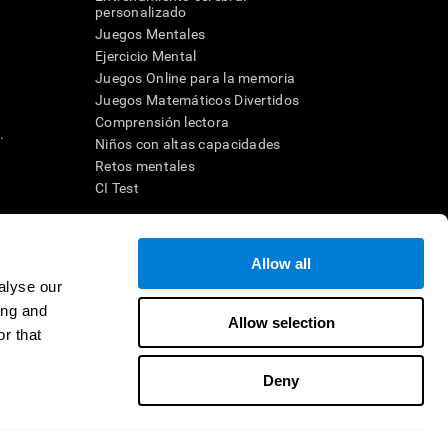
a
personalizado
Juegos Mentales
Ejercicio Mental
Juegos Online para la memoria
Juegos Matemáticos Divertidos
Comprensión lectora
.
Niños con altas capacidades
Retos mentales
CI Test
ara diseñar una intervención terapéutica apropiada. En un entorno
Allow all
n individuo debe ser dirigido a una posterior evaluación
ico de TDAH, dislexia, demencia o enfermedad similar sólo
alyse our
 no indica que esta herramienta sea o deba ser considerada como
ing and
on la cognición. Si se utiliza para fines de investigación, todo
Allow selection
or parte del investigador. Todas estas protecciones para el
r that
ión 45 CFR 46 del Código de Regulaciones Federales.
Deny
e en distribuidor
Contacto
Ayuda