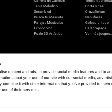
Carrera de Canicas
Tensión perfect
Tenis Melódico
Corta y cae
Scrambled
Cruzafichas
Busca tu Mascota
Nenúfares
Parejas Musicales
Golpea al topo
Cronocolor
Palabrájaros
Puzle 3D Artístico
Ver más juegos..
s
raciones y deterioro cognitivo con el fin de ofrecer a un médico información pertinente p
un profesional de la salud cualificado), se pueden utilizar como ayuda para determinar si u
eto). CogniFit no ofrece directamente un diagnóstico médico de ningún tipo. Un diagnóst
ise content and ads, to provide social media features and to an
ndo en cuenta una amplia gama de posibles factores. De acuerdo al uso indicado, CogniFit
rmation about your use of our site with our social media, advertis
utilizado para estudios de investigación en cualquier campo de investigación relacionado c
conforme al procedimiento dictado por el centro de investigación y será una obligación p
 combine it with other information that you’ve provided to them o
as requeridas para cualquier sujeto de investigación en virtud de lo dispuesto en la Secc
 use of their services.
tivo
Sala de prensa de CogniFit
Media Kit
Conviértete en afiliado
Conviértet