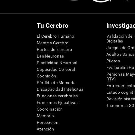
Tu Cerebro
Investiga
El Cerebro Humano
Validación de 
Digitales
Mente y Cerebro
Juegos de Or
Partes del cerebro
Adultos Sanos
Las Neuronas
Pilotos
Plasticidad Neuronal
Evaluación Hol
Capacidad Cerebral
Personas Mayo
Cognición
(iTV)
Pérdida de Memoria
Entrenamiento
Discapacidad Intelectual
Estado cognit
Funciones cerebrales
Revisión siste
Funciones Ejecutivas
Taxonomía S
Coordinación
Memoria
Percepción
Atención