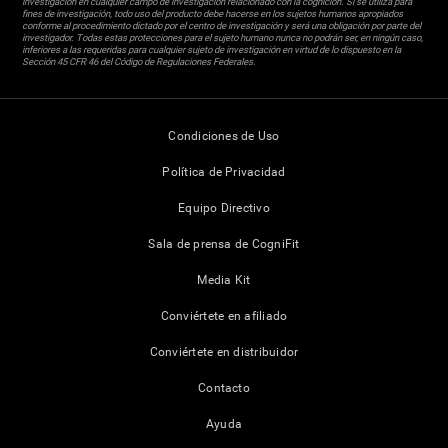
investigación en cualquier campo de investigación relacionado con la cognición. Si se utiliza para
fines de investigación, todo uso del producto debe hacerse en los sujetos humanos apropiados
conforme al procedimiento dictado por el centro de investigación y será una obligación por parte del
investigador. Todas estas protecciones para el sujeto humano nunca no podrán ser, en ningún caso,
inferiores a las requeridas para cualquier sujeto de investigación en virtud de lo dispuesto en la
Sección 45 CFR 46 del Código de Regulaciones Federales.
Condiciones de Uso
Política de Privacidad
Equipo Directivo
Sala de prensa de CogniFit
Media Kit
Conviértete en afiliado
Conviértete en distribuidor
Contacto
Ayuda