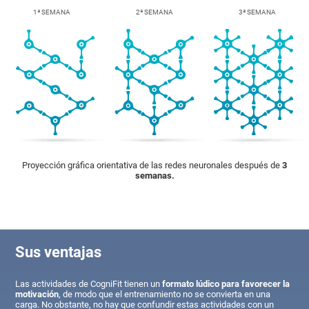
1ª SEMANA
2ª SEMANA
3ª SEMANA
Proyección gráfica orientativa de las redes neuronales después de
3
semanas.
Sus ventajas
Las actividades de CogniFit tienen un
formato lúdico para favorecer la
motivación
, de modo que el entrenamiento no se convierta en una
carga. No obstante, no hay que confundir estas actividades con un