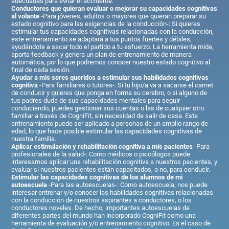
adecuadas para evitar el accidente.
Conductores que quieran evaluar o mejorar su capacidades cognitivas
al volante
-Para jóvenes, adultos o mayores que quieran preparar su
estado cognitivo para las exigencias de la conducción-: Si quieres
estimular tus capacidades cognitivas relacionadas con la conducción,
este entrenamiento se adaptará a tus puntos fuertes y débiles,
ayudándote a sacar todo el partido a tu esfuerzo. La herramienta mide,
aporta feedback y genera un plan de entrenamiento de manera
automática, por lo que podremos conocer nuestro estado cognitivo al
final de cada sesión.
Ayudar a mis seres queridos a estimular sus habilidades cognitivas
cognitiva
-Para familiares o tutores-: Si tu hijo/a va a sacarse el carnet
de conducir y quieres que ponga en forma su cerebro, o si alguno de
tus padres duda de sus capacidades mentales para seguir
conduciendo, puedes gestionar sus cuentas o las de cualquier otro
familiar a través de CogniFit, sin necesidad de salir de casa. Este
entrenamiento puede ser aplicado a personas de un amplio rango de
edad, lo que hace posible estimular las capacidades cognitivas de
nuestra familia.
Aplicar estimulación y rehabilitación cognitiva a mis pacientes
-Para
profesionales de la salud-: Como médicos o psicólogos puede
interesarnos aplicar una rehabilitación cognitiva a nuestros pacientes, y
evaluar si nuestros pacientes están capacitados, o no, para conducir.
Estimular las capacidades cognitivas de los alumnos de mi
autoescuela
-Para las autoescuelas-: Como autoescuela, nos puede
interesar entrenar y/o conocer las habilidades cognitivas relacionadas
con la conducción de nuestros aspirantes a conductores, o los
conductores noveles. De hecho, importantes autoescuelas de
diferentes partes del mundo han incorporado CogniFit como una
herramienta de evaluación y/o entrenamiento cognitivo. Es el caso de