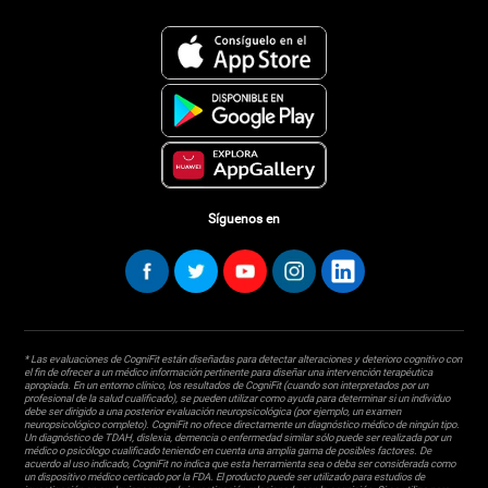
Síguenos en
* Las evaluaciones de CogniFit están diseñadas para detectar alteraciones y deterioro cognitivo con
el fin de ofrecer a un médico información pertinente para diseñar una intervención terapéutica
apropiada. En un entorno clínico, los resultados de CogniFit (cuando son interpretados por un
profesional de la salud cualificado), se pueden utilizar como ayuda para determinar si un individuo
debe ser dirigido a una posterior evaluación neuropsicológica (por ejemplo, un examen
neuropsicológico completo). CogniFit no ofrece directamente un diagnóstico médico de ningún tipo.
Un diagnóstico de TDAH, dislexia, demencia o enfermedad similar sólo puede ser realizada por un
médico o psicólogo cualificado teniendo en cuenta una amplia gama de posibles factores. De
acuerdo al uso indicado, CogniFit no indica que esta herramienta sea o deba ser considerada como
un dispositivo médico certicado por la FDA. El producto puede ser utilizado para estudios de