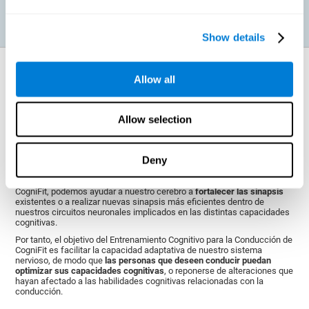
Show details
¿Cómo fortalece la función cognitiva?
Allow all
La
plasticidad cerebral
es el mecanismo básico que posee nuestro
cerebro para
adaptarse a las necesidades de nuestro entorno
. CogniFit
Allow selection
se vale de esta capacidad para ayudar a activar nuestras diferentes
capacidades cognitivas.
Cuando realizamos el Entrenamiento Cognitivo para la Conducción,
Deny
exigimos un esfuerzo para nuestro cerebro, que responde con unos
determinados patrones de activación neuronal. Si logramos
activar de
manera repetida los patrones neurales
mediante las actividades de
CogniFit, podemos ayudar a nuestro cerebro a
fortalecer las sinapsis
existentes o a realizar nuevas sinapsis más eficientes dentro de
nuestros circuitos neuronales implicados en las distintas capacidades
cognitivas.
Por tanto, el objetivo del Entrenamiento Cognitivo para la Conducción de
CogniFit es facilitar la capacidad adaptativa de nuestro sistema
nervioso, de modo que
las personas que deseen conducir puedan
optimizar sus capacidades cognitivas
, o reponerse de alteraciones que
hayan afectado a las habilidades cognitivas relacionadas con la
conducción.