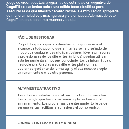
juego de ordenador. Los programas de estimulación cognitiva de
CogniFit se sustentan sobre una sólida base científica para
asegurarse de que nuestro cerebro recibe la estimulación apropiada
,
de manera multidisciplinar, rigurosa y sistemática. Además, de esto,
CogniFit cuenta con otras muchas ventajas:
FÁCIL DE GESTIONAR
CogniFit aspira a que la estimulación cognitiva esté al
alcance de todos, por lo que la interfaz se ha diseñado de
modo que cualquier usuario (particulares, jóvenes, mayores
y profesionales de los diferentes ámbitos) puedan utilizar
esta herramienta sin poseer conocimientos de informática o
neurociencia. Gracias a sus diferentes plataformas,
podremos gestionar de forma ágil y eficaz nuestro propio
entrenamiento o el de otra persona.
ALTAMENTE ATRACTIVO
Tanto las actividades como el menú de CogniFit resultan
llamativos, lo que facilita su manejo y la motivación al
entrenamiento. Los programas de entrenamiento, lejos de
ser una carga, facilitan la adhesión y el compromiso.
FORMATO INTERACTIVO Y VISUAL