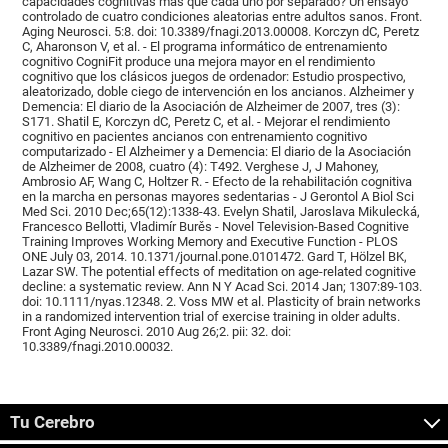
capacidades cognitivas más que cada uno por separado? Un ensayo
controlado de cuatro condiciones aleatorias entre adultos sanos. Front.
Aging Neurosci. 5:8. doi: 10.3389/fnagi.2013.00008. Korczyn dC, Peretz
C, Aharonson V, et al. - El programa informático de entrenamiento
cognitivo CogniFit produce una mejora mayor en el rendimiento
cognitivo que los clásicos juegos de ordenador: Estudio prospectivo,
aleatorizado, doble ciego de intervención en los ancianos. Alzheimer y
Demencia: El diario de la Asociación de Alzheimer de 2007, tres (3):
S171. Shatil E, Korczyn dC, Peretz C, et al. - Mejorar el rendimiento
cognitivo en pacientes ancianos con entrenamiento cognitivo
computarizado - El Alzheimer y a Demencia: El diario de la Asociación
de Alzheimer de 2008, cuatro (4): T492. Verghese J, J Mahoney,
Ambrosio AF, Wang C, Holtzer R. - Efecto de la rehabilitación cognitiva
en la marcha en personas mayores sedentarias - J Gerontol A Biol Sci
Med Sci. 2010 Dec;65(12):1338-43. Evelyn Shatil, Jaroslava Mikulecká,
Francesco Bellotti, Vladimír Burěs - Novel Television-Based Cognitive
Training Improves Working Memory and Executive Function - PLOS
ONE July 03, 2014. 10.1371/journal.pone.0101472. Gard T, Hölzel BK,
Lazar SW. The potential effects of meditation on age-related cognitive
decline: a systematic review. Ann N Y Acad Sci. 2014 Jan; 1307:89-103.
doi: 10.1111/nyas.12348. 2. Voss MW et al. Plasticity of brain networks
in a randomized intervention trial of exercise training in older adults.
Front Aging Neurosci. 2010 Aug 26;2. pii: 32. doi:
10.3389/fnagi.2010.00032.
Tu Cerebro