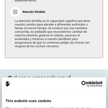
adelantamiento.
Atención Dividida
La atención dividida es la capacidad cognitiva que tiene
nuestro cerebro para atender a diferentes estímulos o
tareas al mismo tiempo. Al conducir por una carretera
concurrida, es probable que necesitemos cambiar de
marcha mientras giramos el volante, pisamos el
acelerador y miramos a nuestro alrededor para
asegurarnos de que no corremos peligro de chocar con
ninguno de los coches cercanos.
¿Qué voy a conseguir con el
entrenamiento cerebral de CogniFit?
Cada persona tiene unas características diferentes, de ahí la
necesidad de realizar un entrenamiento personalizado. A la hora de
This website uses cookies
conducir, algunas personas pueden tener una mayor facilidad para
reaccionar a un imprevisto, pero presentar dificultades para estimar las