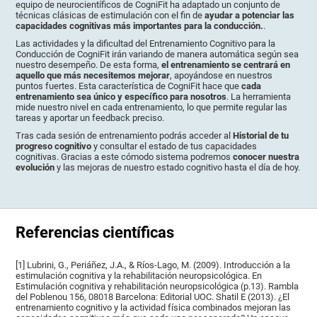
equipo de neurocientíficos de CogniFit ha adaptado un conjunto de
técnicas clásicas de estimulación con el fin de
ayudar a potenciar las
capacidades cognitivas más importantes para la conducción.
.
Las actividades y la dificultad del Entrenamiento Cognitivo para la
Conducción de CogniFit irán variando de manera automática según sea
nuestro desempeño. De esta forma,
el entrenamiento se centrará en
aquello que más necesitemos mejorar
, apoyándose en nuestros
puntos fuertes. Esta característica de CogniFit hace que
cada
entrenamiento sea único y específico para nosotros
. La herramienta
mide nuestro nivel en cada entrenamiento, lo que permite regular las
tareas y aportar un feedback preciso.
Tras cada sesión de entrenamiento podrás acceder al
Historial de tu
progreso cognitivo
y consultar el estado de tus capacidades
cognitivas. Gracias a este cómodo sistema podremos
conocer nuestra
evolución
y las mejoras de nuestro estado cognitivo hasta el día de hoy.
Referencias científicas
[1] Lubrini, G., Periáñez, J.A., & Ríos-Lago, M. (2009). Introducción a la
estimulación cognitiva y la rehabilitación neuropsicológica. En
Estimulación cognitiva y rehabilitación neuropsicológica (p.13). Rambla
del Poblenou 156, 08018 Barcelona: Editorial UOC. Shatil E (2013). ¿El
entrenamiento cognitivo y la actividad física combinados mejoran las