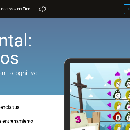
idación Científica
H
tal:
ros
nto cognitivo
tencia tus
de entrenamiento