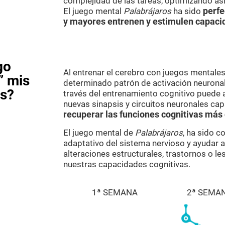
complejidad de las tareas, optimizando as
El juego mental
Palabrájaros
ha sido
perfe
y mayores entrenen y estimulen capaci
go
Al entrenar el cerebro con juegos mental
” mis
determinado patrón de activación neuronal.
as?
través del entrenamiento cognitivo puede 
nuevas sinapsis y circuitos neuronales cap
recuperar las funciones cognitivas más
El juego mental de
Palabrájaros
, ha sido c
adaptativo del sistema nervioso y ayudar 
alteraciones estructurales, trastornos o l
nuestras capacidades cognitivas.
1ª SEMANA
2ª SEMA