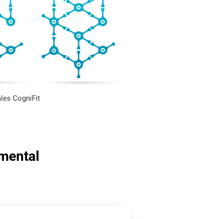
les CogniFit
 mental