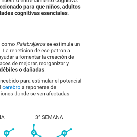
í nuestro entrenamiento cognitivo.
ccionado para que niños, adultos
dades cognitivas esenciales
.
es como
Palabrájaros
se estimula un
 La repetición de ese patrón a
ayudar a fomentar la creación de
aces de mejorar, reorganizar y
 débiles o dañadas
.
oncebido para estimular el potencial
al
cerebro
a reponerse de
esiones donde se ven afectadas
NA
3ª SEMANA