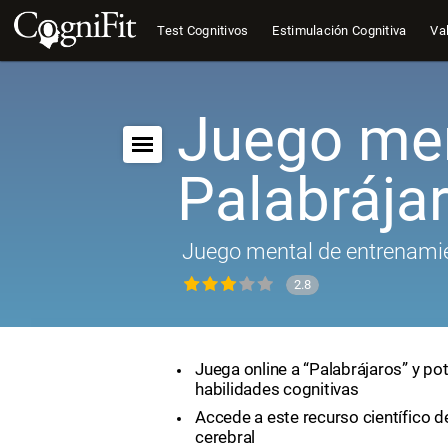
Test Cognitivos
Estimulación Cognitiva
Val
Juego men
Palabrája
Juego mental de entrenamie
2.8
Juega online a “Palabrájaros” y po
habilidades cognitivas
Accede a este recurso científico 
cerebral