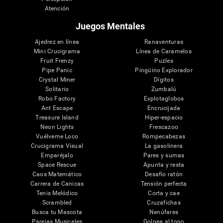
Atención
Juegos Mentales
Ajedrez en línea
Ranaventuras
Mini Crucigrama
Línea de Caramelos
Fruit Frenzy
Puzles
Pipe Panic
Pingüino Explorador
Crystal Miner
Dígitos
Solitario
Zumbalú
Robo Factory
Explotaglobos
Ant Escape
Encrucijada
Treasure Island
Hiper-espacio
Neon Lights
Frescazoo
Vuélveme Loco
Rompecabezas
Crucigrama Visual
La gasolinera
Emparéjalo
Pares y sumas
Space Rescue
Apunta y resta
Caos Matemático
Desafío ratón
Carrera de Canicas
Tensión perfecta
Tenis Melódico
Corta y cae
Scrambled
Cruzafichas
Busca tu Mascota
Nenúfares
Parejas Musicales
Golpea al topo