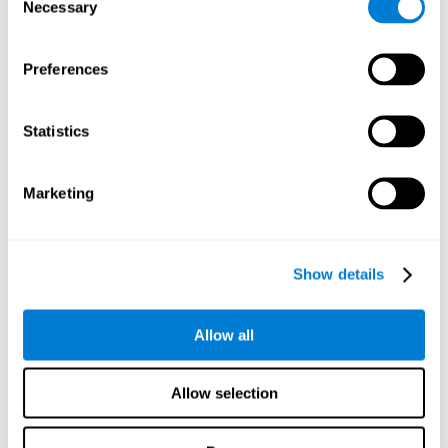
Necessary
Selection
A través de una
evaluación neuropsicológica completa
podemos
valorar de una manera eficaz y fiable las diferentes habilidades
cognitivas, como la percepción visual. El test que ofrece CogniFit
Preferences
para evaluar la percepción visual está inspirado en el test clásico
NEPSY (de Korkman, Kirk y Kemp, 1998). Gracias a esta tarea se
podrá obtener la capacidad de decodificación de los elementos
Statistics
que se presentan en el ejercicio así como la cantidad de recursos
cognitivos de los que dispone el usuario para comprender y
realizar la tarea de la manera más eficiente posible. Además de la
Marketing
percepción visual, el test también mide denominación, tiempo de
respuesta y velocidad de procesamiento.
Test de Decodificación VIPER-NAM
: Aparecen imágenes de
Show details
objetos en la pantalla durante un periodo corto de tiempo y
desaparece. Acto seguido aparecen cuatro letras, y sólo una
corresponderá con la primera letra del nombre del objeto,
Allow all
siendo esa la letra objetivo. Hay que llevarlo a cabo tan
rápido como sea posible.
Allow selection
¿Cómo rehabilitar o mejorar la
percepción visual?