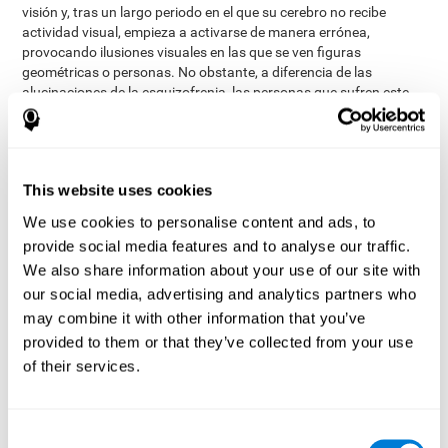
visión y, tras un largo periodo en el que su cerebro no recibe
actividad visual, empieza a activarse de manera errónea,
provocando ilusiones visuales en las que se ven figuras
geométricas o personas. No obstante, a diferencia de las
alucinaciones de la esquizofrenia, las personas que sufren este
síndrome, saben que las cosas que ven no son reales.
¿Cómo medir y evaluar la
percepción visual?
This website uses cookies
We use cookies to personalise content and ads, to
La percepción visual nos permite realizar muchas de las
provide social media features and to analyse our traffic.
actividades de nuestro día a día. Nuestra capacidad para
We also share information about your use of our site with
transitar e interactuar con un entorno repleto de obstáculos
our social media, advertising and analytics partners who
depende directamente de la calidad de nuestra percepción visual.
may combine it with other information that you’ve
Así, evaluar nuestra percepción puede ser de gran ayuda en
diferentes ámbitos de la vida: en ámbitos escolares (saber qué
provided to them or that they’ve collected from your use
niño va a tener dificultades para leer los libros o ver la pizarra), en
of their services.
ámbitos médicos (saber que un paciente puede confundir la
medicación o no se puede valer por sí solo en su entorno) o en
ámbitos profesionales (prácticamente cualquier trabajo va a
Consent
requerir lectura, observación o supervisión).