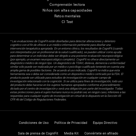
Comprensión lectora
Niños con altas capacidades
Retos mentales
CI Test
* Las evaluaciones de CogniFit están diseñadas para detectar alteraciones y deterioro
cognitivo con el fin de ofrecer a un médico información pertinente para diseñar una
intervención terapéutica apropiada. En un entorno clínico, los resultados de CogniFit (cuando
son interpretados por un profesional de la salud cualificado), se pueden utilizar como ayuda
para determinar si un individuo debe ser dirigido a una posterior evaluación neuropsicológica
(por ejemplo, un examen neuropsicológico completo). CogniFit no ofrece directamente un
diagnóstico médico de ningún tipo. Un diagnóstico de TDAH, dislexia, demencia o enfermedad
similar sólo puede ser realizada por un médico o psicólogo cualificado teniendo en cuenta una
amplia gama de posibles factores. De acuerdo al uso indicado, CogniFit no indica que esta
herramienta sea o deba ser considerada como un dispositivo médico certicado por la FDA. El
producto puede ser utilizado para estudios de investigación en cualquier campo de
investigación relacionado con la cognición. Si se utiliza para fines de investigación, todo uso
del producto debe hacerse en los sujetos humanos apropiados conforme al procedimiento
dictado por el centro de investigación y será una obligación por parte del investigador. Todas
estas protecciones para el sujeto humano nunca no podrán ser, en ningún caso, inferiores a las
requeridas para cualquier sujeto de investigación en virtud de lo dispuesto en la Sección 45
CFR 46 del Código de Regulaciones Federales.
Condiciones de Uso
Política de Privacidad
Equipo Directivo
Sala de prensa de CogniFit
Media Kit
Conviértete en afiliado