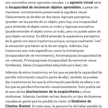
agnosia visual
son conocidos como agnosias visuales. La
sería
incapacidad de reconocer objetos aprendidos
la
, a pesar de
mantener correctamente preservada la agudeza visual.
Clásicamente se dividen en dos tipos: Agnosia perceptiva
(pueden ver las partes de un objeto, pero hay una incapacidad
para entender el objeto como un todo) y Agnosia asociativa
(puede entender el objeto como un todo, pero no puede saber de
qué objeto se trata). Es difícil entender la experiencia perceptiva
de la gente con estos trastornos porque, aunque realmente “ven”,
la sensación que tienen es la de ser ciegos. Además, hay
trastornos aún más específicos, como la Acinetopsia
(incapacidad de ver movimiento), Acromatopsia (incapacidad de
ver colores), Prosopagnosia (incapacidad de reconocer caras
familiares), Alexia (incapacidad adquirida para leer), etc.
Además de estos trastornos, en los que se pierde la capacidad de
percibir información visual (o parte de ella), también se pueden
dar trastornos en los que la información percibida se altera o en
los que se percibe información visual inexistente. Esto podría ser
alucinaciones de la esquizofrenia
el caso de las
u otros
síndromes. Además, también se han descrito un tipo de ilusiones
Síndrome de
visuales en gente que ha perdido la visión: el
Charles-Bonnet
. En este caso, la persona ha de haber perdido la