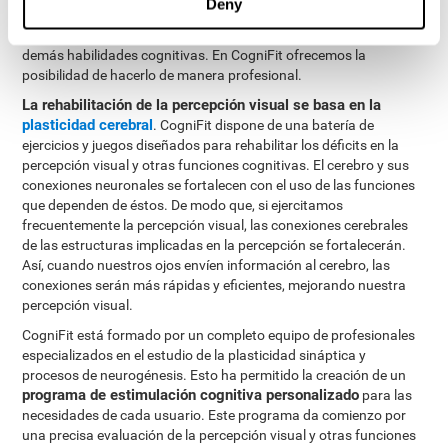
Deny
La percepción visual se puede entrenar y mejorar, al igual que las
demás habilidades cognitivas. En CogniFit ofrecemos la
posibilidad de hacerlo de manera profesional.
La rehabilitación de la percepción visual se basa en la
plasticidad cerebral
. CogniFit dispone de una batería de
ejercicios y juegos diseñados para rehabilitar los déficits en la
percepción visual y otras funciones cognitivas. El cerebro y sus
conexiones neuronales se fortalecen con el uso de las funciones
que dependen de éstos. De modo que, si ejercitamos
frecuentemente la percepción visual, las conexiones cerebrales
de las estructuras implicadas en la percepción se fortalecerán.
Así, cuando nuestros ojos envíen información al cerebro, las
conexiones serán más rápidas y eficientes, mejorando nuestra
percepción visual.
CogniFit está formado por un completo equipo de profesionales
especializados en el estudio de la plasticidad sináptica y
procesos de neurogénesis. Esto ha permitido la creación de un
programa de estimulación cognitiva personalizado
para las
necesidades de cada usuario. Este programa da comienzo por
una precisa evaluación de la percepción visual y otras funciones