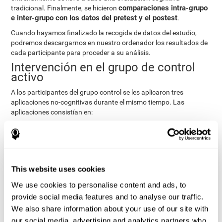
comparaciones intra-grupo
tradicional. Finalmente, se hicieron
e inter-grupo con los datos del pretest y el postest
.
Cuando hayamos finalizado la recogida de datos del estudio,
podremos descargarnos en nuestro ordenador los resultados de
cada participante para proceder a su análisis.
Intervención en el grupo de control
activo
A los participantes del grupo control se les aplicaron tres
aplicaciones no-cognitivas durante el mismo tiempo. Las
aplicaciones consistían en:
Recomponer las historias familiares a través de hitos
relevantes en la vida, como bodas, nacimientos o viajes.
Digitalizar fotografías personales para crear un árbol
genealógico.
This website uses cookies
Ejercicios físicos basados en “Mind Jogging”.
We use cookies to personalise content and ads, to
Evaluaciones Pre y Post
provide social media features and to analyse our traffic.
Para medir la línea base (evaluación Pre) y el estado cognitivo
We also share information about your use of our site with
tras las intervenciones (evaluación Post), se les aplicó a los
our social media, advertising and analytics partners who