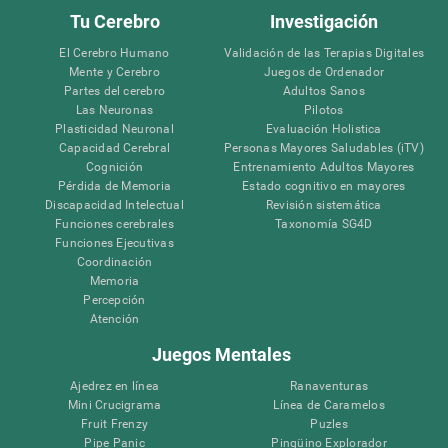
Tu Cerebro
Investigación
El Cerebro Humano
Validación de las Terapias Digitales
Mente y Cerebro
Juegos de Ordenador
Partes del cerebro
Adultos Sanos
Las Neuronas
Pilotos
Plasticidad Neuronal
Evaluación Holistica
Capacidad Cerebral
Personas Mayores Saludables (iTV)
Cognición
Entrenamiento Adultos Mayores
Pérdida de Memoria
Estado cognitivo en mayores
Discapacidad Intelectual
Revisión sistemática
Funciones cerebrales
Taxonomía SG4D
Funciones Ejecutivas
Coordinación
Memoria
Percepción
Atención
Juegos Mentales
Ajedrez en línea
Ranaventuras
Mini Crucigrama
Línea de Caramelos
Fruit Frenzy
Puzles
Pipe Panic
Pingüino Explorador