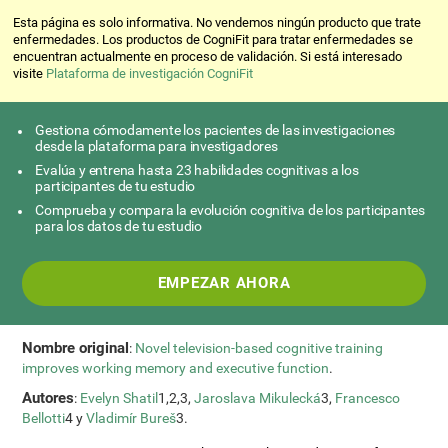
Esta página es solo informativa. No vendemos ningún producto que trate
enfermedades. Los productos de CogniFit para tratar enfermedades se
encuentran actualmente en proceso de validación. Si está interesado
visite
Plataforma de investigación CogniFit
Gestiona cómodamente los pacientes de las investigaciones
desde la plataforma para investigadores
Evalúa y entrena hasta 23 habilidades cognitivas a los
participantes de tu estudio
Comprueba y compara la evolución cognitiva de los participantes
para los datos de tu estudio
EMPEZAR AHORA
Nombre original
:
Novel television-based cognitive training
improves working memory and executive function
.
Autores
:
Evelyn Shatil
1,2,3,
Jaroslava Mikulecká
3,
Francesco
Bellotti
4 y
Vladimír Bureš
3.