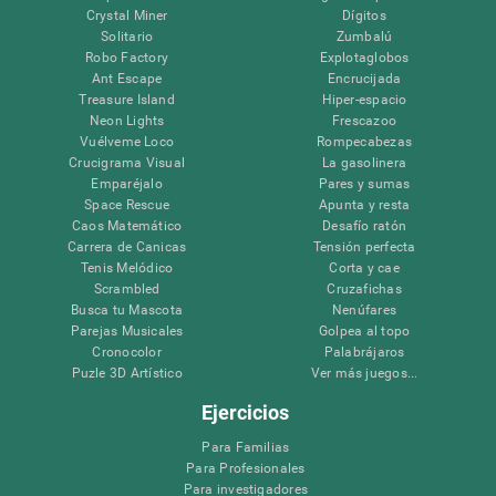
Crystal Miner
Dígitos
Solitario
Zumbalú
Robo Factory
Explotaglobos
Ant Escape
Encrucijada
Treasure Island
Hiper-espacio
Neon Lights
Frescazoo
Vuélveme Loco
Rompecabezas
Crucigrama Visual
La gasolinera
Emparéjalo
Pares y sumas
Space Rescue
Apunta y resta
Caos Matemático
Desafío ratón
Carrera de Canicas
Tensión perfecta
Tenis Melódico
Corta y cae
Scrambled
Cruzafichas
Busca tu Mascota
Nenúfares
Parejas Musicales
Golpea al topo
Cronocolor
Palabrájaros
Puzle 3D Artístico
Ver más juegos...
Ejercicios
Para Familias
Para Profesionales
Para investigadores