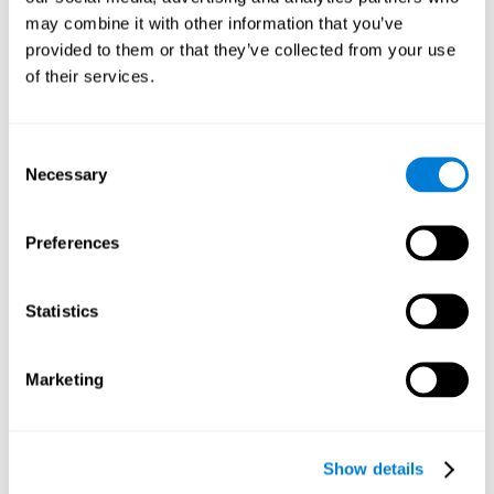
participantes una serie de test y cuestionarios:
may combine it with other information that you’ve
provided to them or that they’ve collected from your use
TONI-3
(Test of non-verbal intelligence, tercera edición), que
mide la inteligencia no verbal.
of their services.
TMT
(Trail Making Test) parte A y parte B, que mide
funciones ejecutivas, entre otras capacidades.
Consent
DS
(Digit Span) directos (DSF) e indirectos (DSR), que mide
Necessary
Selection
memoria de trabajo.
índice de bienestar
El
(well-being index, de la Organización
Mundial de la Salud), que se usa para detectar depresión, y
Preferences
da una puntuación subjetiva acerca del bienestar físico y
psicológico.
comodidad de uso de las iTV
Una escala acerca de la
(iTV
Statistics
system usability).
Análisis estadísticos
Marketing
Se empleó el SPSS 17.0 para analizar los datos. Para determinar
las diferencias demográficas y personales previas entre los dos
grupos, se aplicaron las pruebas T para muestras independientes
y las pruebas Chi-Cuadrado. Para medir las diferencias
Show details
cognitivas entre los grupos, se realizó un modelo de efectos