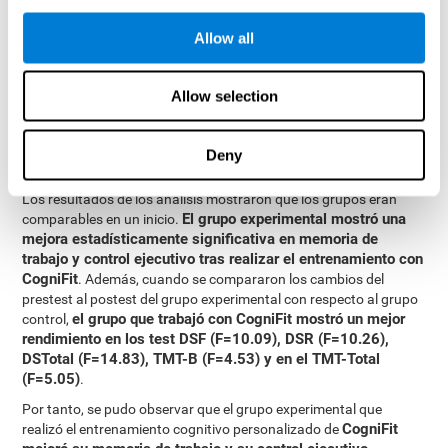
mixtos de medidas repetidas, con un modelo independiente para
cada variable. Todo esto hizo posible medir:
Allow all
Las diferencias iniciales entre los dos grupos.
Las diferencias entre el Pretest y el Postest en cada grupo.
Allow selection
Las diferencias entre ambos grupos.
Resultados y conclusiones
Deny
Los resultados de los análisis mostraron que los grupos eran
El grupo experimental mostró una
comparables en un inicio.
mejora estadísticamente significativa en memoria de
trabajo y control ejecutivo tras realizar el entrenamiento con
CogniFit
. Además, cuando se compararon los cambios del
prestest al postest del grupo experimental con respecto al grupo
el grupo que trabajó con CogniFit mostró un mejor
control,
rendimiento en los test DSF (F=10.09), DSR (F=10.26),
DSTotal (F=14.83), TMT-B (F=4.53) y en el TMT-Total
(F=5.05)
.
Por tanto, se pudo observar que el grupo experimental que
CogniFit
realizó el entrenamiento cognitivo personalizado de