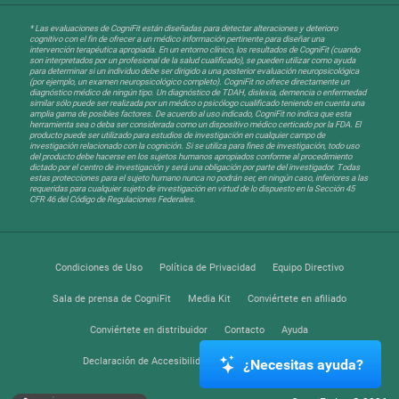
* Las evaluaciones de CogniFit están diseñadas para detectar alteraciones y deterioro
cognitivo con el fin de ofrecer a un médico información pertinente para diseñar una
intervención terapéutica apropiada. En un entorno clínico, los resultados de CogniFit (cuando
son interpretados por un profesional de la salud cualificado), se pueden utilizar como ayuda
para determinar si un individuo debe ser dirigido a una posterior evaluación neuropsicológica
(por ejemplo, un examen neuropsicológico completo). CogniFit no ofrece directamente un
diagnóstico médico de ningún tipo. Un diagnóstico de TDAH, dislexia, demencia o enfermedad
similar sólo puede ser realizada por un médico o psicólogo cualificado teniendo en cuenta una
amplia gama de posibles factores. De acuerdo al uso indicado, CogniFit no indica que esta
herramienta sea o deba ser considerada como un dispositivo médico certicado por la FDA. El
producto puede ser utilizado para estudios de investigación en cualquier campo de
investigación relacionado con la cognición. Si se utiliza para fines de investigación, todo uso
del producto debe hacerse en los sujetos humanos apropiados conforme al procedimiento
dictado por el centro de investigación y será una obligación por parte del investigador. Todas
estas protecciones para el sujeto humano nunca no podrán ser, en ningún caso, inferiores a las
requeridas para cualquier sujeto de investigación en virtud de lo dispuesto en la Sección 45
CFR 46 del Código de Regulaciones Federales.
Condiciones de Uso
Política de Privacidad
Equipo Directivo
Sala de prensa de CogniFit
Media Kit
Conviértete en afiliado
Conviértete en distribuidor
Contacto
Ayuda
Declaración de Accesibilidad
Centro de Confianza
¿Necesitas ayuda?