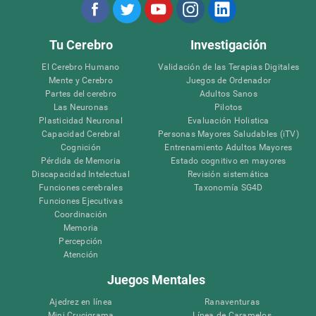
Tu Cerebro
Investigación
El Cerebro Humano
Validación de las Terapias Digitales
Mente y Cerebro
Juegos de Ordenador
Partes del cerebro
Adultos Sanos
Las Neuronas
Pilotos
Plasticidad Neuronal
Evaluación Holistica
Capacidad Cerebral
Personas Mayores Saludables (iTV)
Cognición
Entrenamiento Adultos Mayores
Pérdida de Memoria
Estado cognitivo en mayores
Discapacidad Intelectual
Revisión sistemática
Funciones cerebrales
Taxonomía SG4D
Funciones Ejecutivas
Coordinación
Memoria
Percepción
Atención
Juegos Mentales
Ajedrez en línea
Ranaventuras
Mini Crucigrama
Línea de Caramelos