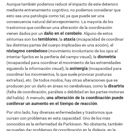
Aunque también podemos reducir el impacto de este deterioro
mediante entrenamiento cognitivo, no podemos considerar que
esto sea una patología como tal, ya que puede ser una
consecuencia natural del envejecimiento. La mayoría de los
trastornos que conllevan una alteración de la coordinación
daño en el cerebelo
vienen dados por un
. Alguno de estos
temblores
ataxia
síntomas son los
, la
(incapacidad de coordinar
las distintas partes del cuerpo implicadas en una acción), el
nistagmo cerebeloso
(movimiento involuntario de los ojos al
dismetría
intentar fijarlos en la periferia del campo visual), la
(incapacidad para coordinar el movimiento de las extremidades
asinergia
siguiendo la información visual), la
(incapacidad para
coordinar los movimientos, lo que suele provocar posturas
extrañas), etc. De todos modos, hay otras alteraciones que se
disartria
producen por un daño en áreas no cerebelosas, como la
(falta de coordinación, parálisis o debilidad en las partes motoras
una alteración de la coordinación puede
del habla). A menudo,
conllevar un aumento en el tiempo de reacción
.
Por otro lado, hay diversas enfermedades y trastornos que
cursan con problemas en esta capacidad. Uno de los más
conocidos es la enfermedad de Parkinson. No obstante, también
se pueden dar problemas de coordinación en la dislexia, en la