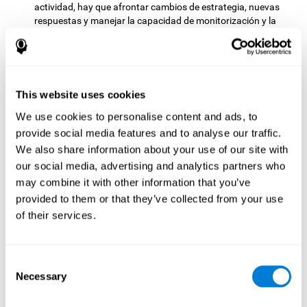
actividad, hay que afrontar cambios de estrategia, nuevas
respuestas y manejar la capacidad de monitorización y la
capacidad visual al mismo tiempo.
Test de Coordinación HECOOR
: Hay que seguir con el
puntero una bola que se moverá por toda la pantalla,
evitando salir de ella. Para ello habrá que realizar un
seguimiento manual y visual de la bola.
This website uses cookies
Test de Celeridad REST-HECOOR
: Aparece en la pantalla un
We use cookies to personalise content and ads, to
cuadrado azul. Habrá que pulsar tan rápido como sea
provide social media features and to analyse our traffic.
posible el botón situándose dentro del cuadrado. Cuantos
We also share information about your use of our site with
más veces se pulse el botón en el tiempo disponible, mejor
our social media, advertising and analytics partners who
resultado se obtendrá.
may combine it with other information that you’ve
Test de Resolución REST-SPER
: Aparecen en la pantalla
provided to them or that they’ve collected from your use
numerosos estímulos en movimiento. Habrá que pinchar en
los estímulos objetivo tan rápido como sea posible, pero
of their services.
evitando pinchar en los estímulos intrusos.
Test de Indagación REST-COM
: Aparecen objetos durante
poco tiempo. Después se debe seleccionar la palabra que
Consent
corresponda con las imágenes presentadas, lo más
Necessary
Selection
rápidamente posible.
Test de Decodificación VIPER-NAM
: Aparecen imágenes de