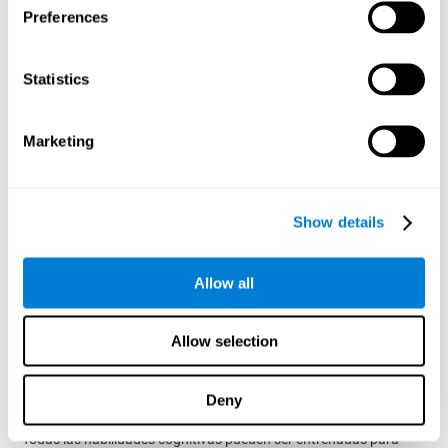
Preferences
objetos en la pantalla durante un periodo corto de tiempo y
desaparece. Acto seguido aparecen cuatro letras, y sólo una
corresponderá con la primera letra del nombre del objeto,
siendo esa la letra objetivo. Hay que llevarlo a cabo tan
Statistics
rápido como sea posible.
Test de Reconocimiento WOM-REST
: Aparecen tres objetos
Marketing
en la pantalla. Primero habrá que recordar el orden de
presentación de los tres objetos tan rápido como sea
posible. Posteriormente, aparecerán cuatro series de tres
objetos, algunos de ellos diferentes a los presentados, y
Show details
habrá que detectar la secuencia inicial en el mismo orden.
Test de Procesado REST-INH
: En esta tarea, irán apareciendo
en la pantalla dos bloques con números y formas diferentes.
Allow all
Inicialmente habrá que atender al tamaño de la forma e
indicar el más alto. Después, habrá que atender bloque que
contenga la numeración más alta.
Allow selection
Rehabilitar, mejorar y estimular
la coordinación
Deny
Todas las habilidades cognitivas pueden ser entrenadas para