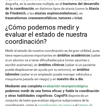
trastorno del desarrollo
disgrafia, en la esclerosis múltiple, en el
de la coordinación
Ataxia
, en distintos tipos de ataxia (como la
de Friedreich
ataxias espinocerebelosas
, o las
), en
traumatismos craneoencefálicos
tumores
ictus
,
e
.
¿Cómo podemos medir y
evaluar el estado de nuestra
coordinación?
Medir el estado de nuestra coordinación es de gran utilidad, pues
ámbitos académicos
tiene repercusiones importantes en
(saber
si un alumno va a tener dificultades para tomar apuntes o
ámbitos clínicos
escribir exámenes), en
(saber si un paciente
ámbitos
puede desplazarse sin ayuda por su entorno), en
laborales
(saber si un empleado puede manejar vehículos y
nuestro día a día
maquinaria pesada sin riesgo) y en
.
Mediante una completa
evaluación neuropsicológica
podemos medir de una forma eficaz y fiable la coordinación
y otras habilidades cognitivas
CogniFit
.
dispone de un
conjunto de tests que evalúan algunos subprocesos de la
coordinación, como la
coordinación ojo-mano
y el
tiempo de