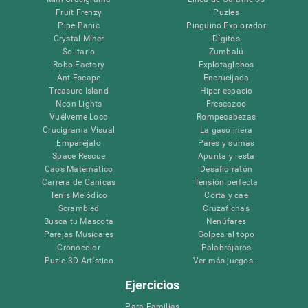
Fruit Frenzy
Puzles
Pipe Panic
Pingüino Explorador
Crystal Miner
Dígitos
Solitario
Zumbalú
Robo Factory
Explotaglobos
Ant Escape
Encrucijada
Treasure Island
Hiper-espacio
Neon Lights
Frescazoo
Vuélveme Loco
Rompecabezas
Crucigrama Visual
La gasolinera
Emparéjalo
Pares y sumas
Space Rescue
Apunta y resta
Caos Matemático
Desafío ratón
Carrera de Canicas
Tensión perfecta
Tenis Melódico
Corta y cae
Scrambled
Cruzafichas
Busca tu Mascota
Nenúfares
Parejas Musicales
Golpea al topo
Cronocolor
Palabrájaros
Puzle 3D Artístico
Ver más juegos...
Ejercicios
Para Familias