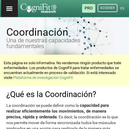
PRO
ACCEDER
ESP
Coordinación
Una de nuestras capacidades
fundamentales
Esta página es solo informativa. No vendemos ningún producto que trate
enfermedades. Los productos de CogniFit para tratar enfermedades se
encuentran actualmente en proceso de validación. Si está interesado
visite
Plataforma de investigación CogniFit
¿Qué es la Coordinación?
capacidad para
La coordinación se puede definir como la
realizar eficientemente los movimientos, de manera
precisa, rápida y ordenada
. Es decir, la coordinación es lo que
nos permite mover de forma sincronizada todos los músculos
implicados en una acción para realizarla de la manera más