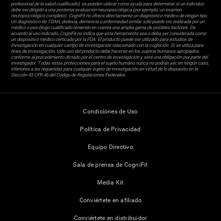
profesional de la salud cualificado), se pueden utilizar como ayuda para determinar si un individuo
debe ser dirigido a una posterior evaluación neuropsicológica (por ejemplo, un examen
neuropsicológico completo). CogniFit no ofrece directamente un diagnóstico médico de ningún tipo.
Un diagnóstico de TDAH, dislexia, demencia o enfermedad similar sólo puede ser realizada por un
médico o psicólogo cualificado teniendo en cuenta una amplia gama de posibles factores. De
acuerdo al uso indicado, CogniFit no indica que esta herramienta sea o deba ser considerada como
un dispositivo médico certicado por la FDA. El producto puede ser utilizado para estudios de
investigación en cualquier campo de investigación relacionado con la cognición. Si se utiliza para
fines de investigación, todo uso del producto debe hacerse en los sujetos humanos apropiados
conforme al procedimiento dictado por el centro de investigación y será una obligación por parte del
investigador. Todas estas protecciones para el sujeto humano nunca no podrán ser, en ningún caso,
inferiores a las requeridas para cualquier sujeto de investigación en virtud de lo dispuesto en la
Sección 45 CFR 46 del Código de Regulaciones Federales.
Condiciones de Uso
Política de Privacidad
Equipo Directivo
Sala de prensa de CogniFit
Media Kit
Conviértete en afiliado
Conviértete en distribuidor