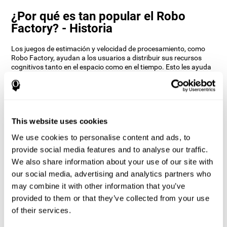
¿Por qué es tan popular el Robo
Factory? - Historia
Los juegos de estimación y velocidad de procesamiento, como
Robo Factory, ayudan a los usuarios a distribuir sus recursos
cognitivos tanto en el espacio como en el tiempo. Esto les ayuda
a dar respuestas correctas más rápidamente a los objetivos y
mantiene al usuario entretenido mientras trabaja sus diferentes
habilidades cognitivas.
¿Cómo mejora el juego mental “Robo
Factory” mis habilidades cognitivas?
This website uses cookies
We use cookies to personalise content and ads, to
Jugar a Robo Factory estimula un patrón de activación neural
provide social media features and to analyse our traffic.
específico. Repetir y entrenar de manera consistente este patrón,
puede ayudar a crear nuevas sinapsis, y a que los circuitos
We also share information about your use of our site with
neuronales se reorganicen y recuperen funciones cognitivas
our social media, advertising and analytics partners who
debilitadas o dañadas.
may combine it with other information that you’ve
El juego del Robo Factory ayuda a ejercitar la planificación, la
provided to them or that they’ve collected from your use
flexibilidad cognitiva y la percepción espacial. Estimular de
of their services.
manera consistente estas habilidades, puede ayudar a crear
nuevas sinapsis, y a que los circuitos neuronales se reorganicen y