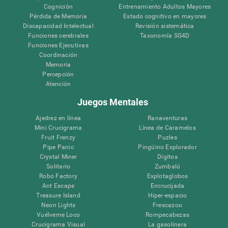
Cognición
Entrenamiento Adultos Mayores
Pérdida de Memoria
Estado cognitivo en mayores
Discapacidad Intelectual
Revisión sistemática
Funciones cerebrales
Taxonomía SG4D
Funciones Ejecutivas
Coordinación
Memoria
Percepción
Atención
Juegos Mentales
Ajedrez en línea
Ranaventuras
Mini Crucigrama
Línea de Caramelos
Fruit Frenzy
Puzles
Pipe Panic
Pingüino Explorador
Crystal Miner
Dígitos
Solitario
Zumbalú
Robo Factory
Explotaglobos
Ant Escape
Encrucijada
Treasure Island
Hiper-espacio
Neon Lights
Frescazoo
Vuélveme Loco
Rompecabezas
Crucigrama Visual
La gasolinera