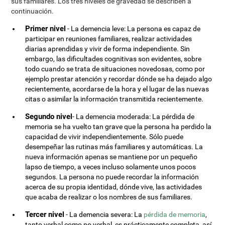
sus familiares. Los tres niveles de gravedad se describen a
continuación.
Primer nivel
- La demencia leve: La persona es capaz de
participar en reuniones familiares, realizar actividades
diarias aprendidas y vivir de forma independiente. Sin
embargo, las dificultades cognitivas son evidentes, sobre
todo cuando se trata de situaciones novedosas, como por
ejemplo prestar atención y recordar dónde se ha dejado algo
recientemente, acordarse de la hora y el lugar de las nuevas
citas o asimilar la información transmitida recientemente.
Segundo nivel
- La demencia moderada: La pérdida de
memoria se ha vuelto tan grave que la persona ha perdido la
capacidad de vivir independientemente. Sólo puede
desempeñar las rutinas más familiares y automáticas. La
nueva información apenas se mantiene por un pequeño
lapso de tiempo, a veces incluso solamente unos pocos
segundos. La persona no puede recordar la información
acerca de su propia identidad, dónde vive, las actividades
que acaba de realizar o los nombres de sus familiares.
Tercer nivel
- La demencia severa: La
pérdida de memoria
,
tanto verbal como no verbal, es prácticamente completa, así