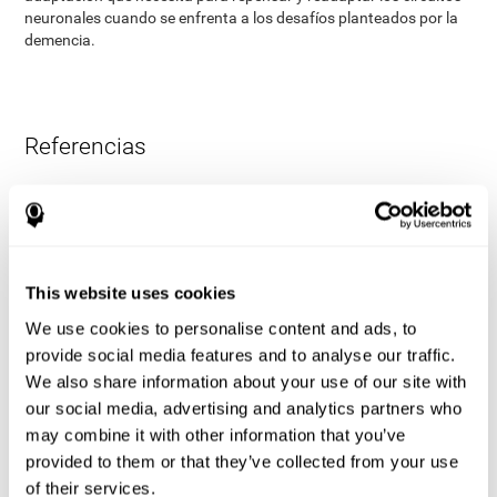
neuronales cuando se enfrenta a los desafíos planteados por la
demencia.
Referencias
James Siberski, Evelyn Shatil, Carol Siberski, Margie Eckroth-
Bucher, Aubrey French, Sara Horton, Rachel F. Loefflad, Phillip
Rouse. Computer-Based Cognitive Training for Individuals With
Intellectual and Developmental Disabilities: Pilot Study - The
American Journal of Alzheimer’s Disease & Other Dementias
This website uses cookies
2014; doi: 10.1177/1533317514539376
We use cookies to personalise content and ads, to
Korczyn dC, Peretz C, Aharonson V, et al. - El programa
provide social media features and to analyse our traffic.
informático de entrenamiento cognitivo CogniFit produce una
We also share information about your use of our site with
mejora mayor en el rendimiento cognitivo que los clásicos juegos
de ordenador: Estudio prospectivo, aleatorizado, doble ciego de
our social media, advertising and analytics partners who
intervención en los ancianos. Alzheimer y Demencia: El diario de
may combine it with other information that you’ve
la Asociación de Alzheimer de 2007, tres (3): S171.
provided to them or that they’ve collected from your use
Shatil E, Korczyn dC, Peretz C, et al. - Mejorar el rendimiento
of their services.