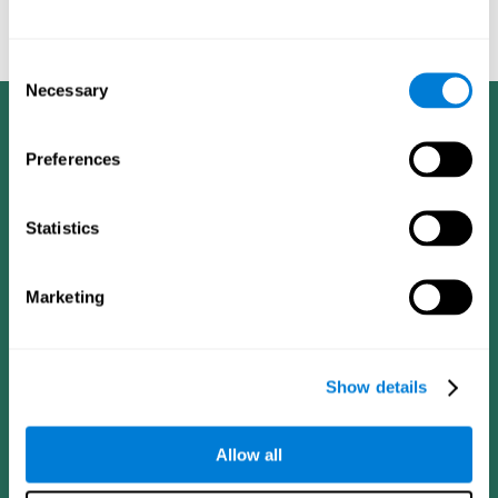
cognitivo en pacientes ancianos con entrenamiento cognitivo
computarizado - El Alzheimer y a Demencia: El diario de la
Asociación de Alzheimer de 2008, cuatro (4): T492.
Consent
Necessary
Selection
Preferences
Statistics
Marketing
Show details
Allow all
CogniFit App