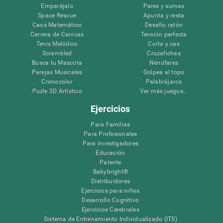
Emparéjalo
Pares y sumas
Space Rescue
Apunta y resta
Caos Matemático
Desafío ratón
Carrera de Canicas
Tensión perfecta
Tenis Melódico
Corta y cae
Scrambled
Cruzafichas
Busca tu Mascota
Nenúfares
Parejas Musicales
Golpea al topo
Cronocolor
Palabrájaros
Puzle 3D Artístico
Ver más juegos...
Ejercicios
Para Familias
Para Profesionales
Para investigadores
Educación
Patente
Babybright®
Distribuidores
Ejercicios para niños
Desarrollo Cognitivo
Ejercicios Cerebrales
Sistema de Entrenamiento Individualizado (ITS)