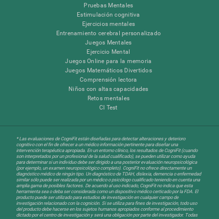
Pruebas Mentales
Estimulación cognitiva
Ejercicios mentales
Entrenamiento cerebral personalizado
Juegos Mentales
Ejercicio Mental
Juegos Online para la memoria
Juegos Matemáticos Divertidos
Comprensión lectora
Niños con altas capacidades
Retos mentales
CI Test
* Las evaluaciones de CogniFit están diseñadas para detectar alteraciones y deterioro
cognitivo con el fin de ofrecer a un médico información pertinente para diseñar una
intervención terapéutica apropiada. En un entorno clínico, los resultados de CogniFit (cuando
son interpretados por un profesional de la salud cualificado), se pueden utilizar como ayuda
para determinar si un individuo debe ser dirigido a una posterior evaluación neuropsicológica
(por ejemplo, un examen neuropsicológico completo). CogniFit no ofrece directamente un
diagnóstico médico de ningún tipo. Un diagnóstico de TDAH, dislexia, demencia o enfermedad
similar sólo puede ser realizada por un médico o psicólogo cualificado teniendo en cuenta una
amplia gama de posibles factores. De acuerdo al uso indicado, CogniFit no indica que esta
herramienta sea o deba ser considerada como un dispositivo médico certicado por la FDA. El
producto puede ser utilizado para estudios de investigación en cualquier campo de
investigación relacionado con la cognición. Si se utiliza para fines de investigación, todo uso
del producto debe hacerse en los sujetos humanos apropiados conforme al procedimiento
dictado por el centro de investigación y será una obligación por parte del investigador. Todas