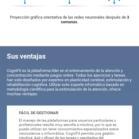
Proyección gráfica orientativa de las redes neuronales después de
3
semanas.
Sus ventajas
CogniFit es la plataforma líder en el entrenamiento de la atención y
concentración mediante juegos online. Todos los ejercicios y tareas
han sido diseñados por expertos en plasticidad cerebral, estimulación y
rehabilitación cognitiva. Utilizar este soporte informático basado en
metodología científica para la estimulación de la atención, ofrece
muchas ventajas:
FÁCIL DE GESTIONAR
El manejo de las plataformas para usuarios particulares y
profesionales resulta muy sencilla e intuitiva, por lo que se
puede utilizar sin tener conocimientos especializados sobre
neurociencia o informática. CogniFit permite una gestión
intuitiva, ágil y eficaz de las tareas y resultados del