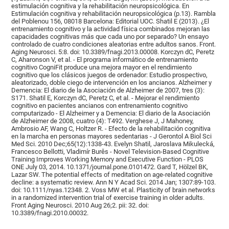
estimulación cognitiva y la rehabilitación neuropsicológica. En
Estimulación cognitiva y rehabilitación neuropsicológica (p.13). Rambla
del Poblenou 156, 08018 Barcelona: Editorial UOC. Shatil E (2013). ¿El
entrenamiento cognitivo y la actividad física combinados mejoran las
capacidades cognitivas más que cada uno por separado? Un ensayo
controlado de cuatro condiciones aleatorias entre adultos sanos. Front.
Aging Neurosci. 5:8. doi: 10.3389/fnagi.2013.00008. Korczyn dC, Peretz
C, Aharonson V, et al. - El programa informático de entrenamiento
cognitivo CogniFit produce una mejora mayor en el rendimiento
cognitivo que los clásicos juegos de ordenador: Estudio prospectivo,
aleatorizado, doble ciego de intervención en los ancianos. Alzheimer y
Demencia: El diario de la Asociación de Alzheimer de 2007, tres (3):
S171. Shatil E, Korczyn dC, Peretz C, et al. - Mejorar el rendimiento
cognitivo en pacientes ancianos con entrenamiento cognitivo
computarizado - El Alzheimer y a Demencia: El diario de la Asociación
de Alzheimer de 2008, cuatro (4): T492. Verghese J, J Mahoney,
Ambrosio AF, Wang C, Holtzer R. - Efecto de la rehabilitación cognitiva
en la marcha en personas mayores sedentarias - J Gerontol A Biol Sci
Med Sci. 2010 Dec;65(12):1338-43. Evelyn Shatil, Jaroslava Mikulecká,
Francesco Bellotti, Vladimír Burěs - Novel Television-Based Cognitive
Training Improves Working Memory and Executive Function - PLOS
ONE July 03, 2014. 10.1371/journal.pone.0101472. Gard T, Hölzel BK,
Lazar SW. The potential effects of meditation on age-related cognitive
decline: a systematic review. Ann N Y Acad Sci. 2014 Jan; 1307:89-103.
doi: 10.1111/nyas.12348. 2. Voss MW et al. Plasticity of brain networks
in a randomized intervention trial of exercise training in older adults.
Front Aging Neurosci. 2010 Aug 26;2. pii: 32. doi:
10.3389/fnagi.2010.00032.