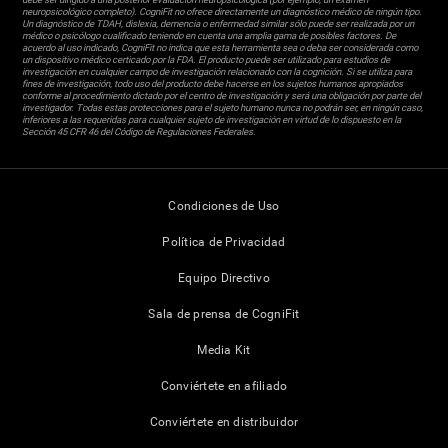
neuropsicológico completo). CogniFit no ofrece directamente un diagnóstico médico de ningún tipo.
Un diagnóstico de TDAH, dislexia, demencia o enfermedad similar sólo puede ser realizada por un
médico o psicólogo cualificado teniendo en cuenta una amplia gama de posibles factores. De
acuerdo al uso indicado, CogniFit no indica que esta herramienta sea o deba ser considerada como
un dispositivo médico certicado por la FDA. El producto puede ser utilizado para estudios de
investigación en cualquier campo de investigación relacionado con la cognición. Si se utiliza para
fines de investigación, todo uso del producto debe hacerse en los sujetos humanos apropiados
conforme al procedimiento dictado por el centro de investigación y será una obligación por parte del
investigador. Todas estas protecciones para el sujeto humano nunca no podrán ser, en ningún caso,
inferiores a las requeridas para cualquier sujeto de investigación en virtud de lo dispuesto en la
Sección 45 CFR 46 del Código de Regulaciones Federales.
Condiciones de Uso
Política de Privacidad
Equipo Directivo
Sala de prensa de CogniFit
Media Kit
Conviértete en afiliado
Conviértete en distribuidor