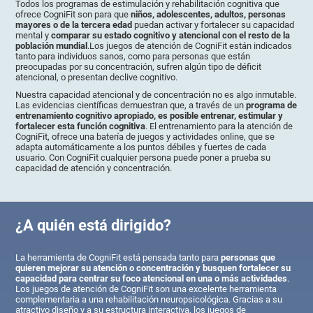
Todos los programas de estimulación y rehabilitación cognitiva que
ofrece CogniFit son para que
niños, adolescentes, adultos, personas
mayores o de la tercera edad
puedan activar y fortalecer su capacidad
mental y
comparar su estado cognitivo y atencional con el resto de la
población mundial
.Los juegos de atención de CogniFit están indicados
tanto para individuos sanos, como para personas que están
preocupadas por su concentración, sufren algún tipo de déficit
atencional, o presentan declive cognitivo.
Nuestra capacidad atencional y de concentración no es algo inmutable.
Las evidencias científicas demuestran que, a través de un
programa de
entrenamiento cognitivo apropiado, es posible entrenar, estimular y
fortalecer esta función cognitiva
. El entrenamiento para la atención de
CogniFit, ofrece una batería de juegos y actividades online, que se
adapta automáticamente a los puntos débiles y fuertes de cada
usuario. Con CogniFit cualquier persona puede poner a prueba su
capacidad de atención y concentración.
¿A quién está dirigido?
La herramienta de CogniFit está pensada tanto para
personas que
quieren mejorar su atención o concentración y busquen fortalecer su
capacidad para centrar su foco atencional en una o más actividades
.
Los juegos de atención de CogniFit son una excelente herramienta
complementaria a una rehabilitación neuropsicológica. Gracias a su
atractivo diseño y a su estructura interactiva, los juegos de