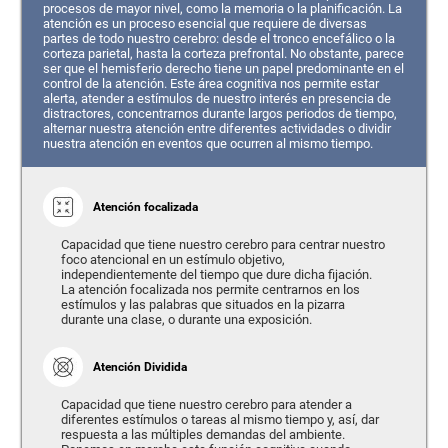
procesos de mayor nivel, como la memoria o la planificación. La
atención es un proceso esencial que requiere de diversas
partes de todo nuestro cerebro: desde el tronco encefálico o la
corteza parietal, hasta la corteza prefrontal. No obstante, parece
ser que el hemisferio derecho tiene un papel predominante en el
control de la atención. Este área cognitiva nos permite estar
alerta, atender a estímulos de nuestro interés en presencia de
distractores, concentrarnos durante largos periodos de tiempo,
alternar nuestra atención entre diferentes actividades o dividir
nuestra atención en eventos que ocurren al mismo tiempo.
Atención focalizada
Capacidad que tiene nuestro cerebro para centrar nuestro
foco atencional en un estímulo objetivo,
independientemente del tiempo que dure dicha fijación.
La atención focalizada nos permite centrarnos en los
estímulos y las palabras que situados en la pizarra
durante una clase, o durante una exposición.
Atención Dividida
Capacidad que tiene nuestro cerebro para atender a
diferentes estímulos o tareas al mismo tiempo y, así, dar
respuesta a las múltiples demandas del ambiente.