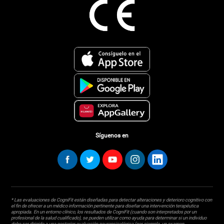
Síguenos en
* Las evaluaciones de CogniFit están diseñadas para detectar alteraciones y deterioro cognitivo con
el fin de ofrecer a un médico información pertinente para diseñar una intervención terapéutica
apropiada. En un entorno clínico, los resultados de CogniFit (cuando son interpretados por un
profesional de la salud cualificado), se pueden utilizar como ayuda para determinar si un individuo
debe ser dirigido a una posterior evaluación neuropsicológica (por ejemplo, un examen