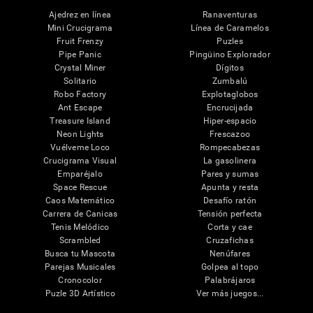
Ajedrez en línea
Ranaventuras
Mini Crucigrama
Línea de Caramelos
Fruit Frenzy
Puzles
Pipe Panic
Pingüino Explorador
Crystal Miner
Dígitos
Solitario
Zumbalú
Robo Factory
Explotaglobos
Ant Escape
Encrucijada
Treasure Island
Hiper-espacio
Neon Lights
Frescazoo
Vuélveme Loco
Rompecabezas
Crucigrama Visual
La gasolinera
Emparéjalo
Pares y sumas
Space Rescue
Apunta y resta
Caos Matemático
Desafío ratón
Carrera de Canicas
Tensión perfecta
Tenis Melódico
Corta y cae
Scrambled
Cruzafichas
Busca tu Mascota
Nenúfares
Parejas Musicales
Golpea al topo
Cronocolor
Palabrájaros
Puzle 3D Artístico
Ver más juegos...