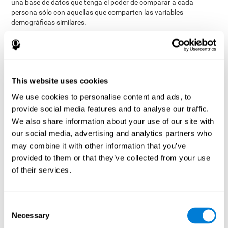
una base de datos que tenga el poder de comparar a cada
persona sólo con aquellas que comparten las variables
demográficas similares.
La base de datos de CogniFit contiene información recopilada de
más de 4.000.000 de usuarios que se caracterizan por diversas
variables. Aunque este conjunto de información permanece
estrictamente confidencial, todos los programas de estimulación
cerebral de CogniFit pueden recurrir a ella para retroalimentarse y
This website uses cookies
llevar a cabo análisis significativos para cada usuario. Esta
We use cookies to personalise content and ads, to
sofisticada puntuación y clasificación de las habilidades permite
provide social media features and to analyse our traffic.
una sólida base para crear un entrenamiento cognitivo bien
diseñado, basado en la realidad y eficaz.
We also share information about your use of our site with
our social media, advertising and analytics partners who
Resumen
may combine it with other information that you’ve
provided to them or that they’ve collected from your use
Normalmente, los productos de la competencia permiten al
usuario determinar el nivel de dificultad o las tareas que se
of their services.
completarán en un día de entrenamiento específico. Dado que la
mayoría de nosotros tendemos a elegir las tareas o los niveles de
dificultad con los que nos sentimos cómodos en lugar de los que
Consent
podrían ser más desafiantes, estos productos no son capaces de
Necessary
Selection
ser tan eficaces o eficientes como los programas de estimulación