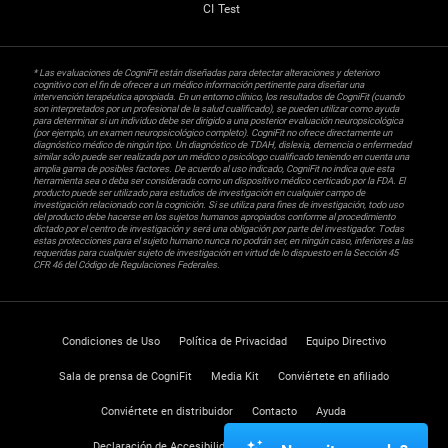
CI Test
* Las evaluaciones de CogniFit están diseñadas para detectar alteraciones y deterioro
cognitivo con el fin de ofrecer a un médico información pertinente para diseñar una
intervención terapéutica apropiada. En un entorno clínico, los resultados de CogniFit (cuando
son interpretados por un profesional de la salud cualificado), se pueden utilizar como ayuda
para determinar si un individuo debe ser dirigido a una posterior evaluación neuropsicológica
(por ejemplo, un examen neuropsicológico completo). CogniFit no ofrece directamente un
diagnóstico médico de ningún tipo. Un diagnóstico de TDAH, dislexia, demencia o enfermedad
similar sólo puede ser realizada por un médico o psicólogo cualificado teniendo en cuenta una
amplia gama de posibles factores. De acuerdo al uso indicado, CogniFit no indica que esta
herramienta sea o deba ser considerada como un dispositivo médico certicado por la FDA. El
producto puede ser utilizado para estudios de investigación en cualquier campo de
investigación relacionado con la cognición. Si se utiliza para fines de investigación, todo uso
del producto debe hacerse en los sujetos humanos apropiados conforme al procedimiento
dictado por el centro de investigación y será una obligación por parte del investigador. Todas
estas protecciones para el sujeto humano nunca no podrán ser, en ningún caso, inferiores a las
requeridas para cualquier sujeto de investigación en virtud de lo dispuesto en la Sección 45
CFR 46 del Código de Regulaciones Federales.
Condiciones de Uso
Política de Privacidad
Equipo Directivo
Sala de prensa de CogniFit
Media Kit
Conviértete en afiliado
Conviértete en distribuidor
Contacto
Ayuda
Declaración de Accesibilidad
Centro de Confianza