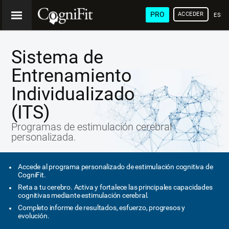
PRO
ACCEDER
ESP
Sistema de
Entrenamiento
Individualizado
(ITS)
Programas de estimulación cerebral
personalizada.
Accede al programa personalizado de estimulación cognitiva de
CogniFit.
Reta a tu cerebro. Activa y fortalece las principales capacidades
cognitivas mediante estimulación cerebral.
Completo informe de resultados, esfuerzo, progresos y
evolución.