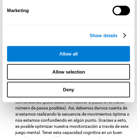
pasos automáticos que debemos seguir para realizar una
actividad.
Marketing
Memoria contextual:
Recordar la composición original de la
imagen es útil para resolver el rompecabezas. Recordar la
forma en la que se nos presenta la información es útil en
Show details
nuestro día a día, por ejemplo, para recordar si la fuente de
nuestra información es fiable o no.
Allow all
Otras capacidades cognitivas
relevantes son:
Allow selection
Monitorización:
En el juego de entrenamiento cerebral
Deny
Rompecabezas
es muy importante asegurarse de que
estamos siguiendo los pasos correctos, que no nos estamos
confundiendo (pues debemos resolver el puzle en el menor
número de pasos posibles). Así, debemos darnos cuenta de
si estamos realizando la secuencia de movimientos óptima o
nos estamos confundiendo en algún punto. Gracias a esto,
es posible optimizar nuestra monitorización a través de este
juego mental. Tener esta capacidad cognitiva en un buen