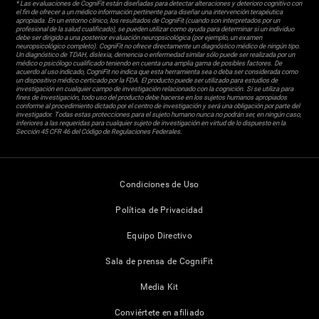
* Las evaluaciones de CogniFit están diseñadas para detectar alteraciones y deterioro cognitivo con
el fin de ofrecer a un médico información pertinente para diseñar una intervención terapéutica
apropiada. En un entorno clínico, los resultados de CogniFit (cuando son interpretados por un
profesional de la salud cualificado), se pueden utilizar como ayuda para determinar si un individuo
debe ser dirigido a una posterior evaluación neuropsicológica (por ejemplo, un examen
neuropsicológico completo). CogniFit no ofrece directamente un diagnóstico médico de ningún tipo.
Un diagnóstico de TDAH, dislexia, demencia o enfermedad similar sólo puede ser realizada por un
médico o psicólogo cualificado teniendo en cuenta una amplia gama de posibles factores. De
acuerdo al uso indicado, CogniFit no indica que esta herramienta sea o deba ser considerada como
un dispositivo médico certicado por la FDA. El producto puede ser utilizado para estudios de
investigación en cualquier campo de investigación relacionado con la cognición. Si se utiliza para
fines de investigación, todo uso del producto debe hacerse en los sujetos humanos apropiados
conforme al procedimiento dictado por el centro de investigación y será una obligación por parte del
investigador. Todas estas protecciones para el sujeto humano nunca no podrán ser, en ningún caso,
inferiores a las requeridas para cualquier sujeto de investigación en virtud de lo dispuesto en la
Sección 45 CFR 46 del Código de Regulaciones Federales.
Condiciones de Uso
Política de Privacidad
Equipo Directivo
Sala de prensa de CogniFit
Media Kit
Conviértete en afiliado