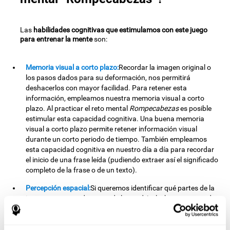
Las
habilidades cognitivas que estimulamos con este juego
para entrenar la mente
son:
Memoria visual a corto plazo:
Recordar la imagen original o
los pasos dados para su deformación, nos permitirá
deshacerlos con mayor facilidad. Para retener esta
información, empleamos nuestra memoria visual a corto
plazo. Al practicar el reto mental
Rompecabezas
es posible
estimular esta capacidad cognitiva. Una buena memoria
visual a corto plazo permite retener información visual
durante un corto periodo de tiempo. También empleamos
esta capacidad cognitiva en nuestro día a día para recordar
el inicio de una frase leída (pudiendo extraer así el significado
completo de la frase o de un texto).
Percepción espacial:
Si queremos identificar qué partes de la
imagen van en cada punto de la cuadrícula, haremos uso de
nuestra percepción espacial. Por tanto, repetir
adecuadamente este proceso nos ayudará a fortalecer esta
capacidad cognitiva. Mejorar nuestra percepción espacial