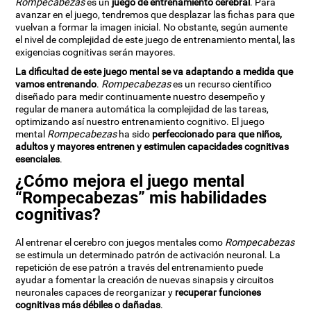
Rompecabezas
es un
juego de entrenamiento cerebral
. Para
avanzar en el juego, tendremos que desplazar las fichas para que
vuelvan a formar la imagen inicial. No obstante, según aumente
el nivel de complejidad de este juego de entrenamiento mental, las
exigencias cognitivas serán mayores.
La dificultad de este juego mental se va adaptando a medida que
vamos entrenando
.
Rompecabezas
es un recurso científico
diseñado para medir continuamente nuestro desempeño y
regular de manera automática la complejidad de las tareas,
optimizando así nuestro entrenamiento cognitivo. El juego
mental
Rompecabezas
ha sido
perfeccionado para que niños,
adultos y mayores entrenen y estimulen capacidades cognitivas
esenciales
.
¿Cómo mejora el juego mental
“Rompecabezas” mis habilidades
cognitivas?
Al entrenar el cerebro con juegos mentales como
Rompecabezas
se estimula un determinado patrón de activación neuronal. La
repetición de ese patrón a través del entrenamiento puede
ayudar a fomentar la creación de nuevas sinapsis y circuitos
neuronales capaces de reorganizar y
recuperar funciones
cognitivas más débiles o dañadas
.