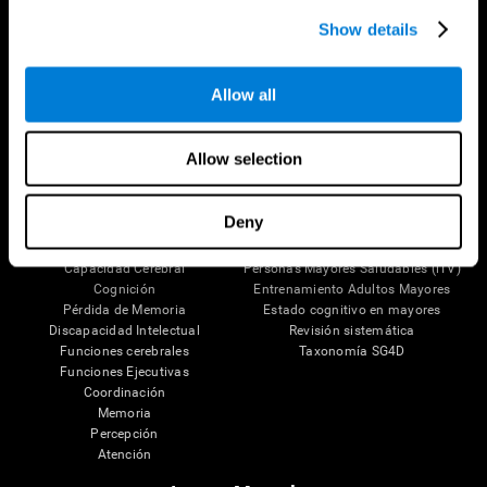
Síguenos en
Show details
Allow all
Tu Cerebro
Investigación
Allow selection
El Cerebro Humano
Validación de las Terapias Digitales
Mente y Cerebro
Juegos de Ordenador
Partes del cerebro
Adultos Sanos
Deny
Las Neuronas
Pilotos
Plasticidad Neuronal
Evaluación Holistica
Capacidad Cerebral
Personas Mayores Saludables (iTV)
Cognición
Entrenamiento Adultos Mayores
Pérdida de Memoria
Estado cognitivo en mayores
Discapacidad Intelectual
Revisión sistemática
Funciones cerebrales
Taxonomía SG4D
Funciones Ejecutivas
Coordinación
Memoria
Percepción
Atención