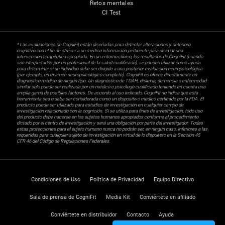
Retos mentales
CI Test
* Las evaluaciones de CogniFit están diseñadas para detectar alteraciones y deterioro
cognitivo con el fin de ofrecer a un médico información pertinente para diseñar una
intervención terapéutica apropiada. En un entorno clínico, los resultados de CogniFit (cuando
son interpretados por un profesional de la salud cualificado), se pueden utilizar como ayuda
para determinar si un individuo debe ser dirigido a una posterior evaluación neuropsicológica
(por ejemplo, un examen neuropsicológico completo). CogniFit no ofrece directamente un
diagnóstico médico de ningún tipo. Un diagnóstico de TDAH, dislexia, demencia o enfermedad
similar sólo puede ser realizada por un médico o psicólogo cualificado teniendo en cuenta una
amplia gama de posibles factores. De acuerdo al uso indicado, CogniFit no indica que esta
herramienta sea o deba ser considerada como un dispositivo médico certicado por la FDA. El
producto puede ser utilizado para estudios de investigación en cualquier campo de
investigación relacionado con la cognición. Si se utiliza para fines de investigación, todo uso
del producto debe hacerse en los sujetos humanos apropiados conforme al procedimiento
dictado por el centro de investigación y será una obligación por parte del investigador. Todas
estas protecciones para el sujeto humano nunca no podrán ser, en ningún caso, inferiores a las
requeridas para cualquier sujeto de investigación en virtud de lo dispuesto en la Sección 45
CFR 46 del Código de Regulaciones Federales.
Condiciones de Uso
Política de Privacidad
Equipo Directivo
Sala de prensa de CogniFit
Media Kit
Conviértete en afiliado
Conviértete en distribuidor
Contacto
Ayuda