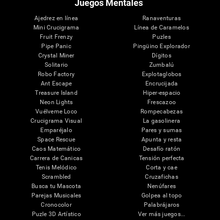
Juegos Mentales
Ajedrez en línea
Ranaventuras
Mini Crucigrama
Línea de Caramelos
Fruit Frenzy
Puzles
Pipe Panic
Pingüino Explorador
Crystal Miner
Dígitos
Solitario
Zumbalú
Robo Factory
Explotaglobos
Ant Escape
Encrucijada
Treasure Island
Hiper-espacio
Neon Lights
Frescazoo
Vuélveme Loco
Rompecabezas
Crucigrama Visual
La gasolinera
Emparéjalo
Pares y sumas
Space Rescue
Apunta y resta
Caos Matemático
Desafío ratón
Carrera de Canicas
Tensión perfecta
Tenis Melódico
Corta y cae
Scrambled
Cruzafichas
Busca tu Mascota
Nenúfares
Parejas Musicales
Golpea al topo
Cronocolor
Palabrájaros
Puzle 3D Artístico
Ver más juegos...