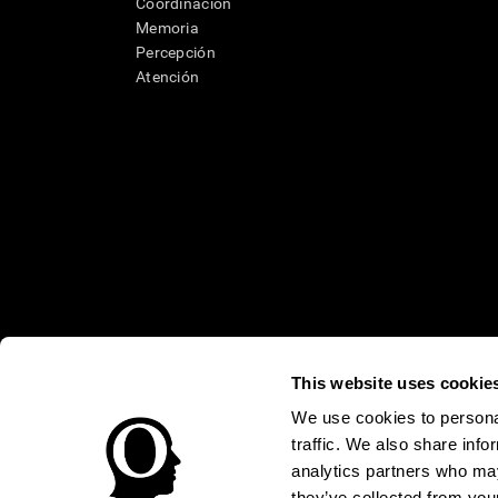
Coordinación
Memoria
Percepción
Atención
This website uses cookie
* Las evaluaciones de CogniFit están diseñadas para detectar alte
clínico, los resultados de CogniFit (cuando son interpretados por 
neuropsicológica (por ejemplo, un examen neuropsicológico compl
We use cookies to personal
puede ser realizada por un médico o psicólogo cualificado tenie
traffic. We also share info
un dispositivo médico certicado por la FDA. El producto puede ser 
uso del producto debe hacerse en los sujetos humanos apropiados 
analytics partners who may
sujeto humano nunca no podrán ser, en ningún caso, inferiores a l
they’ve collected from your