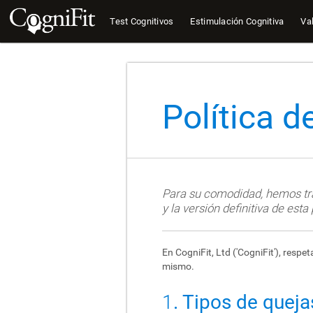
Test Cognitivos
Estimulación Cognitiva
Val
Política 
Para su comodidad, hemos trad
y la versión definitiva de esta
En CogniFit, Ltd ('CogniFit'), res
mismo.
1
. Tipos de quej