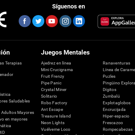
Síguenos en
ción
Juegos Mentales
las Terapias
Ajedrez en línea
Ranaventuras
Mini Crucigrama
Línea de Carame
denador
Fruit Frenzy
Puzles
Pipe Panic
Pingüino Explor
Crystal Miner
Dígitos
istica
Solitario
Zumbalú
res Saludables
Robo Factory
Explotaglobos
Ant Escape
Encrucijada
 Adultos Mayores
Treasure Island
Hiper-espacio
ivo en mayores
Neon Lights
Frescazoo
mática
Vuélveme Loco
Rompecabezas
G4D