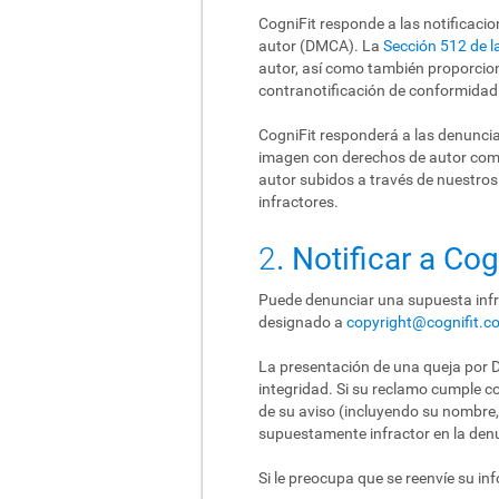
CogniFit responde a las notificaci
autor (DMCA). La
Sección 512 de 
autor, así como también proporcio
contranotificación de conformidad
CogniFit responderá a las denunci
imagen con derechos de autor como
autor subidos a través de nuestro
infractores.
2
. Notificar a Co
Puede denunciar una supuesta infr
designado a
copyright@cognifit.c
La presentación de una queja por D
integridad. Si su reclamo cumple co
de su aviso (incluyendo su nombre, 
supuestamente infractor en la den
Si le preocupa que se reenvíe su in