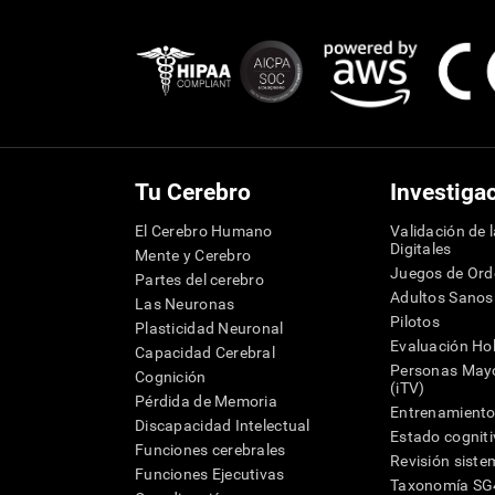
Tu Cerebro
Investiga
El Cerebro Humano
Validación de 
Digitales
Mente y Cerebro
Juegos de Or
Partes del cerebro
Adultos Sanos
Las Neuronas
Pilotos
Plasticidad Neuronal
Evaluación Hol
Capacidad Cerebral
Personas Mayo
Cognición
(iTV)
Pérdida de Memoria
Entrenamiento
Discapacidad Intelectual
Estado cognit
Funciones cerebrales
Revisión siste
Funciones Ejecutivas
Taxonomía S