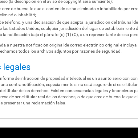
eso (la descripción en el aviso de copyright será suficiente);
cree de buena fe que el contenido se ha eliminado o inhabilitado por erro
liminó o inhabilitó;
teléfono, y una declaración de que acepta la jurisdicción del tribunal del 
de los Estados Unidos, cualquier jurisdicción del lugar de establecimiento 
ó la notificación bajo el párrafo (c) (1) (C), o un representante de esa per
a a nuestra notificación original de correo electrónico original e incluya
sechamos todos los archivos adjuntos por razones de seguridad.
 legales
nforme de infracción de propiedad intelectual es un asunto serio con con
una contranotificación, especialmente si no está seguro de si es el titular
el titular de los derechos. Existen consecuencias legales y financieras p
se de ser el titular real de los derechos, o de que cree de buena fe que el 
e presentar una reclamación falsa.