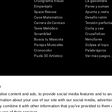
Crucigrama Visual
La gasolinera
Emparéjalo
Pares y sumas
Space Rescue
Apunta y resta
Caos Matemático
Desafío ratón
Carrera de Canicas
Tensión perfect
Tenis Melódico
Corta y cae
Scrambled
Cruzafichas
Busca tu Mascota
Nenúfares
Parejas Musicales
Golpea al topo
Cronocolor
Palabrájaros
Puzle 3D Artístico
Ver más juegos..
s
raciones y deterioro cognitivo con el fin de ofrecer a un médico información pertinente p
un profesional de la salud cualificado), se pueden utilizar como ayuda para determinar si u
eto). CogniFit no ofrece directamente un diagnóstico médico de ningún tipo. Un diagnóst
ise content and ads, to provide social media features and to an
ndo en cuenta una amplia gama de posibles factores. De acuerdo al uso indicado, CogniFit
rmation about your use of our site with our social media, advertis
utilizado para estudios de investigación en cualquier campo de investigación relacionado c
conforme al procedimiento dictado por el centro de investigación y será una obligación p
 combine it with other information that you’ve provided to them o
as requeridas para cualquier sujeto de investigación en virtud de lo dispuesto en la Secc
 use of their services.