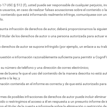
o 17 USC § 512 (f), usted puede ser responsable de cualquier perjuicio, in
us usuarios, en caso de realizar falsas acusaciones sobre el contenido o 
 el contenido que está informando realmente infringe, comuníquese con 
lo.
esunta infracción de derechos de autor, deberá proporcionarnos la siguie
el titular de los derechos de autor o una persona autorizada para actuar e
;
o derechos de autor se supone infringido (por ejemplo, un enlace a su trab
cuestión e información razonablemente suficiente para permitir a CogniFit
, su número de teléfono y una dirección de correo electrónico;
e de buena fe que el uso del contenido de la manera descrita no está auto
nte o la ley; y
mación contenida en el informe es correcta y de que está autorizado para 
rmes de posibles infracciones de derechos de autor puede incluir eliminar 
nido o restringimos el acceso a él en respuesta a un presunto informe de i
n el titular de la cuenta e informarle sobre la eliminación o restricción