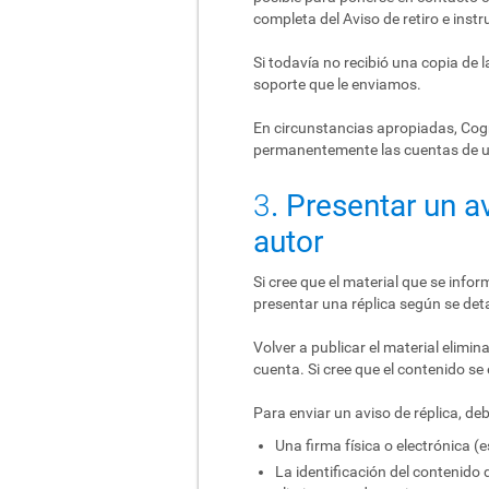
completa del Aviso de retiro e inst
Si todavía no recibió una copia de 
soporte que le enviamos.
En circunstancias apropiadas, Cogni
permanentemente las cuentas de u
3
. Presentar un 
autor
Si cree que el material que se infor
presentar una réplica según se deta
Volver a publicar el material elim
cuenta. Si cree que el contenido se 
Para enviar un aviso de réplica, de
Una firma física o electrónica (
La identificación del contenido 