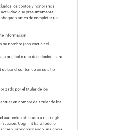
cluidos los costos y honorarios
la actividad que presuntamente
un abogado antes de completar un
nte información:
n su nombre (con escribir el
ajo original o una descripción clara
 ubicar el contenido en su sitio
rizado por el titular de los
actuar en nombre del titular de los
el contenido afectado o restringir
nfracción, CogniFit hará todo lo
 de acceso, proporcionando una copia