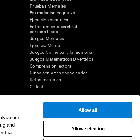
Pruebas Mentales
Estimulación cognitiva
Ejercicios mentales
Entrenamiento cerebral
a
personalizado
Juegos Mentales
Ejercicio Mental
Juegos Online para la memoria
Juegos Matemáticos Divertidos
Comprensión lectora
.
Niños con altas capacidades
Retos mentales
CI Test
ara diseñar una intervención terapéutica apropiada. En un entorno
Allow all
n individuo debe ser dirigido a una posterior evaluación
ico de TDAH, dislexia, demencia o enfermedad similar sólo
alyse our
 no indica que esta herramienta sea o deba ser considerada como
ing and
on la cognición. Si se utiliza para fines de investigación, todo
Allow selection
or parte del investigador. Todas estas protecciones para el
r that
ión 45 CFR 46 del Código de Regulaciones Federales.