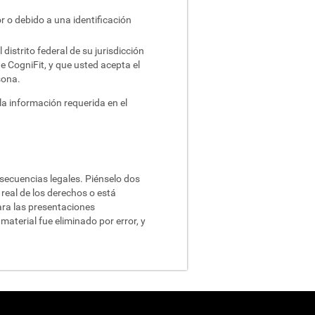
r o debido a una identificación
distrito federal de su jurisdicción
de CogniFit, y que usted acepta el
sona.
 la información requerida en el
secuencias legales. Piénselo dos
 real de los derechos o está
ara las presentaciones
material fue eliminado por error, y