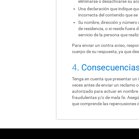
eliminarse o desactivarse su acc
Una declaración que indique que 
incorrecta del contenido que se e
Su nombre, dirección y número de 
de residencia, o si reside fuera 
servicio de la persona que realiz
Para enviar un contra aviso, respond
cuerpo de su respuesta, ya que de
4
. Consecuencias
Tenga en cuenta que presentar un i
veces antes de enviar un reclamo o 
autorizado para actuar en nombre d
fraudulentas y/o de mala fe. Asegúre
que comprende las repercusiones d