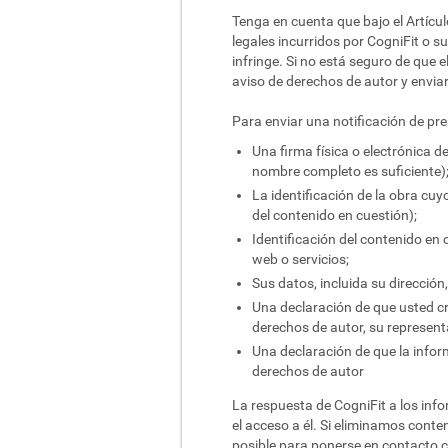
Tenga en cuenta que bajo el Artícul
legales incurridos por CogniFit o s
infringe. Si no está seguro de que
aviso de derechos de autor y enviar
Para enviar una notificación de pr
Una firma física o electrónica d
nombre completo es suficiente)
La identificación de la obra cuy
del contenido en cuestión);
Identificación del contenido en 
web o servicios;
Sus datos, incluida su dirección
Una declaración de que usted cre
derechos de autor, su representa
Una declaración de que la infor
derechos de autor
La respuesta de CogniFit a los info
el acceso a él. Si eliminamos conte
posible para ponerse en contacto co